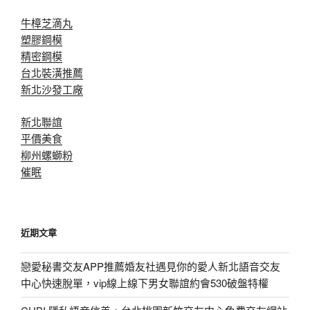
牛樟芝滴丸
塑膠鋼模
精密鋼模
台北裝潢推薦
新北沙發工廠
新北聯誼
平價美食
柳州螺螄粉
催眠
近期文章
戀愛秘書交友APP推薦婚友社遇見你的愛人新北語音交友
中心快速脫單，vip線上線下男女聯誼約會530破盤特權