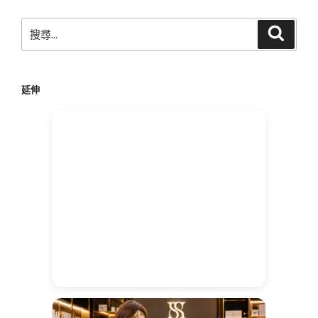
搜
搜
尋
尋
關
鍵
延伸
字: