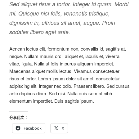
Sed aliquet risus a tortor. Integer id quam. Morbi
mi. Quisque nisl felis, venenatis tristique,
dignissim in, ultrices sit amet, augue. Proin
sodales libero eget ante.
Aenean lectus elit, fermentum non, convallis id, sagittis at,
neque. Nullam mauris orci, aliquet et, iaculis et, viverra
vitae, ligula. Nulla ut felis in purus aliquam imperdiet.
Maecenas aliquet mollis lectus. Vivamus consectetuer
risus et tortor. Lorem ipsum dolor sit amet, consectetur
adipiscing elit. Integer nec odio. Praesent libero. Sed cursus
ante dapibus diam. Sed nisi. Nulla quis sem at nibh
elementum imperdiet. Duis sagittis ipsum.
分享此文：
Facebook
X