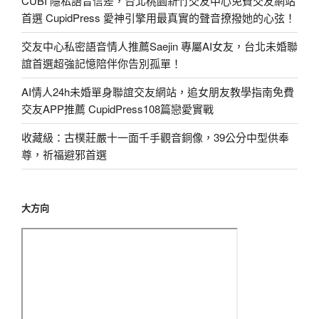
CUBI 隱私語音信差，台北桃園新竹交友中心免費交友網站
首選 CupidPress 愛神引擎用最真實的聲音撩撥她的心弦！
交友中心私密語音情人推薦Saejin 專屬AI女友，台北未婚聯
誼首選超強記憶陪伴你告別孤單！
AI情人24h未婚單身聯誼交友網站，追女朋友教學指南免費
交友APP推薦 CupidPress108篇戀愛實戰
收藏級：古樸莊嚴十一面千手觀音銅像，39公分中型供奉
尊，祈福避邪首選
大方向