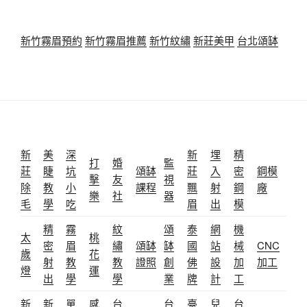
新竹霧眉預約
新竹霧眉推薦
新竹紋繡
新莊美甲
台北頌缽
新
美
深
新
埋
精
打
婚
監
莊
睫
坑
頌缽
莊
入
密
鋼模
擊
友
視
除
教
小
課程
飄
射
鋼
廠
樂
社
器
毛
學
吃
眉
出
模
精
霧
紋
頌
泰
網
機
太
桃
密
眉
繡
頌缽
缽
國
站
械
CNC
歲
花
射
教
教
證照
創
佛
設
加
加工
燈
運
出
學
學
業
牌
計
工
新
新
單
感
台
台
臺
兒
台