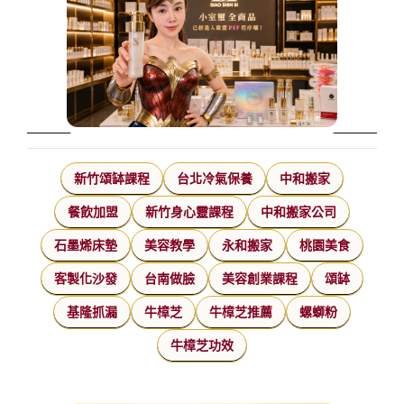
新竹頌缽課程
台北冷氣保養
中和搬家
餐飲加盟
新竹身心靈課程
中和搬家公司
石墨烯床墊
美容教學
永和搬家
桃園美食
客製化沙發
台南做臉
美容創業課程
頌缽
基隆抓漏
牛樟芝
牛樟芝推薦
螺螄粉
牛樟芝功效