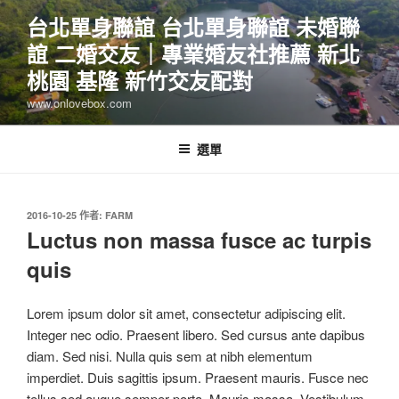
跳
台北單身聯誼 台北單身聯誼 未婚聯
至
誼 二婚交友｜專業婚友社推薦 新北
主
要
桃園 基隆 新竹交友配對
內
www.onlovebox.com
容
選單
發
2016-10-25
作者:
FARM
佈
Luctus non massa fusce ac turpis
於
quis
Lorem ipsum dolor sit amet, consectetur adipiscing elit.
Integer nec odio. Praesent libero. Sed cursus ante dapibus
diam. Sed nisi. Nulla quis sem at nibh elementum
imperdiet. Duis sagittis ipsum. Praesent mauris. Fusce nec
tellus sed augue semper porta. Mauris massa. Vestibulum