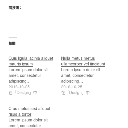
請按讚：
相關
Quis ligula lacinia aliquet
Nulla metus metus
mauris ipsum
ullamcorper vel tincidunt
Lorem ipsum dolor sit
Lorem ipsum dolor sit
amet, consectetur
amet, consectetur
adipiscing…
adipiscing…
2016-10-25
2016-10-25
在「Design」中
在「Design」中
Cras metus sed aliquet
risus a tortor
Lorem ipsum dolor sit
amet, consectetur