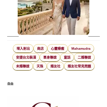
埋入射出
商店
心靈療癒
Mahamudra
安捷台北裝潢
單身聯誼
童話
二婚聯誼
未婚聯誼
天珠
婚友社
婚友社常見問題
自由