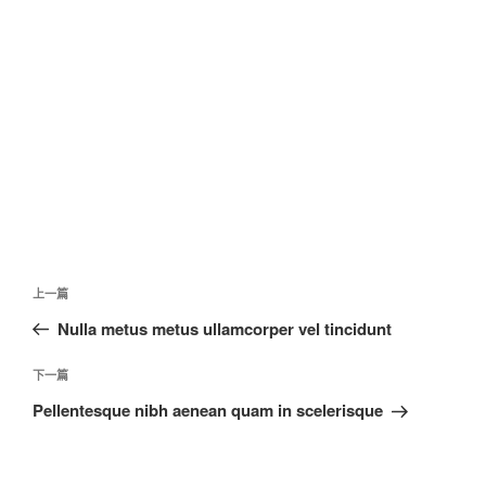
文
上
上一篇
章
一
Nulla metus metus ullamcorper vel tincidunt
導
篇
覽
文
下
下一篇
章
一
Pellentesque nibh aenean quam in scelerisque
篇
文
章