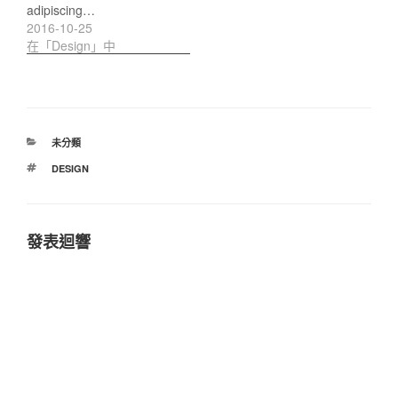
adipiscing…
2016-10-25
在「Design」中
分
未分類
類
標
DESIGN
籤
發表迴響