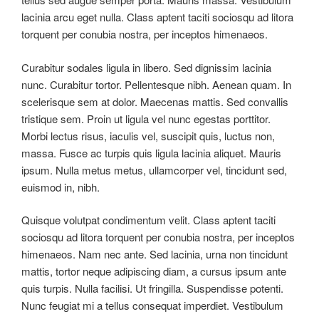
lacinia arcu eget nulla. Class aptent taciti sociosqu ad litora
torquent per conubia nostra, per inceptos himenaeos.
Curabitur sodales ligula in libero. Sed dignissim lacinia
nunc. Curabitur tortor. Pellentesque nibh. Aenean quam. In
scelerisque sem at dolor. Maecenas mattis. Sed convallis
tristique sem. Proin ut ligula vel nunc egestas porttitor.
Morbi lectus risus, iaculis vel, suscipit quis, luctus non,
massa. Fusce ac turpis quis ligula lacinia aliquet. Mauris
ipsum. Nulla metus metus, ullamcorper vel, tincidunt sed,
euismod in, nibh.
Quisque volutpat condimentum velit. Class aptent taciti
sociosqu ad litora torquent per conubia nostra, per inceptos
himenaeos. Nam nec ante. Sed lacinia, urna non tincidunt
mattis, tortor neque adipiscing diam, a cursus ipsum ante
quis turpis. Nulla facilisi. Ut fringilla. Suspendisse potenti.
Nunc feugiat mi a tellus consequat imperdiet. Vestibulum