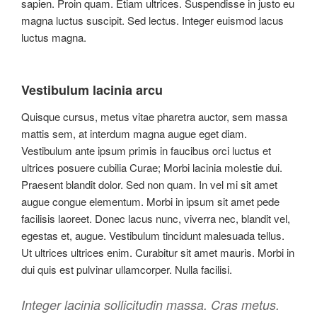
sapien. Proin quam. Etiam ultrices. Suspendisse in justo eu
magna luctus suscipit. Sed lectus. Integer euismod lacus
luctus magna.
Vestibulum lacinia arcu
Quisque cursus, metus vitae pharetra auctor, sem massa
mattis sem, at interdum magna augue eget diam.
Vestibulum ante ipsum primis in faucibus orci luctus et
ultrices posuere cubilia Curae; Morbi lacinia molestie dui.
Praesent blandit dolor. Sed non quam. In vel mi sit amet
augue congue elementum. Morbi in ipsum sit amet pede
facilisis laoreet. Donec lacus nunc, viverra nec, blandit vel,
egestas et, augue. Vestibulum tincidunt malesuada tellus.
Ut ultrices ultrices enim. Curabitur sit amet mauris. Morbi in
dui quis est pulvinar ullamcorper. Nulla facilisi.
Integer lacinia sollicitudin massa. Cras metus.