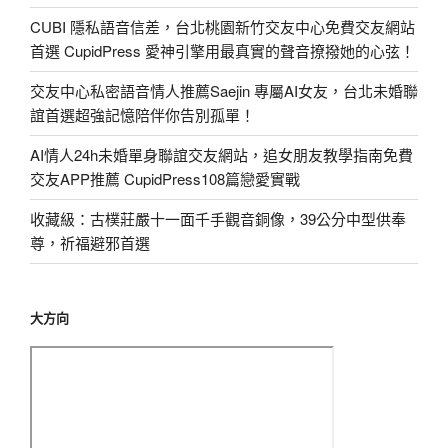
CUBI 隱私語音信差，台北桃園新竹交友中心免費交友網站
首選 CupidPress 愛神引擎用最真實的聲音撩撥她的心弦！
交友中心私密語音情人推薦Saejin 專屬AI女友，台北未婚聯
誼首選超強記憶陪伴你告別孤單！
AI情人24h未婚單身聯誼交友網站，追女朋友教學指南免費
交友APP推薦 CupidPress108篇戀愛實戰
收藏級：古樸莊嚴十一面千手觀音銅像，39公分中型供奉
尊，祈福避邪首選
大方向