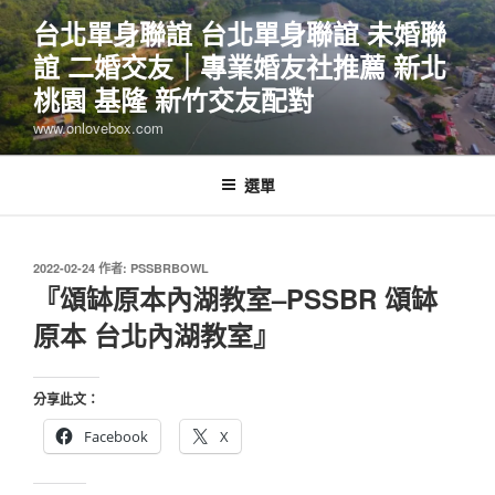
跳
台北單身聯誼 台北單身聯誼 未婚聯
至
誼 二婚交友｜專業婚友社推薦 新北
主
要
桃園 基隆 新竹交友配對
內
www.onlovebox.com
容
選單
發
2022-02-24
作者:
PSSBRBOWL
佈
『頌缽原本內湖教室–PSSBR 頌缽
於
原本 台北內湖教室』
分享此文：
Facebook
X