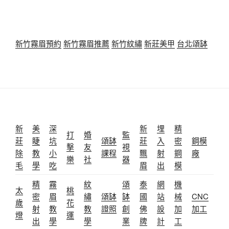
新竹霧眉預約
新竹霧眉推薦
新竹紋繡
新莊美甲
台北頌缽
新
美
深
新
埋
精
打
婚
監
莊
睫
坑
頌缽
莊
入
密
鋼模
擊
友
視
除
教
小
課程
飄
射
鋼
廠
樂
社
器
毛
學
吃
眉
出
模
精
霧
紋
頌
泰
網
機
太
桃
密
眉
繡
頌缽
缽
國
站
械
CNC
歲
花
射
教
教
證照
創
佛
設
加
加工
燈
運
出
學
學
業
牌
計
工