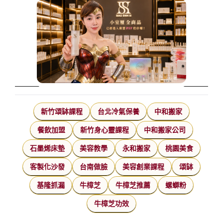
新竹頌缽課程
台北冷氣保養
中和搬家
餐飲加盟
新竹身心靈課程
中和搬家公司
石墨烯床墊
美容教學
永和搬家
桃園美食
客製化沙發
台南做臉
美容創業課程
頌缽
基隆抓漏
牛樟芝
牛樟芝推薦
螺螄粉
牛樟芝功效