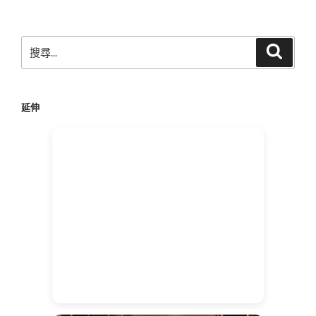
章
搜
搜
尋
尋
關
鍵
延伸
字: