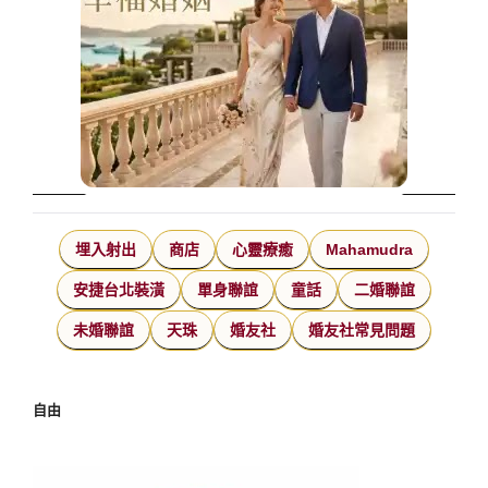
埋入射出
商店
心靈療癒
Mahamudra
安捷台北裝潢
單身聯誼
童話
二婚聯誼
未婚聯誼
天珠
婚友社
婚友社常見問題
自由