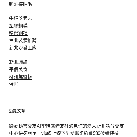
新莊接睫毛
牛樟芝滴丸
塑膠鋼模
精密鋼模
台北裝潢推薦
新北沙發工廠
新北聯誼
平價美食
柳州螺螄粉
催眠
近期文章
戀愛秘書交友APP推薦婚友社遇見你的愛人新北語音交友
中心快速脫單，vip線上線下男女聯誼約會530破盤特權