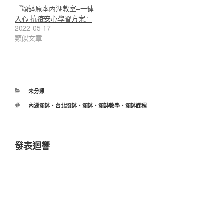
『頌缽原本內湖教室–一缽
入心 抗疫安心學習方案』
2022-05-17
類似文章
分
未分類
類
標
內湖頌缽
、
台北頌缽
、
頌缽
、
頌缽教學
、
頌缽課程
籤
發表迴響