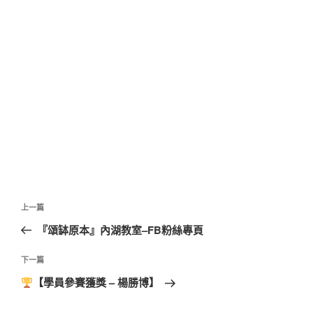
文
上
上一篇
章
一
『頌缽原本』內湖教室–FB粉絲專頁
導
篇
覽
文
下
下一篇
章
一
【學員參賽獲獎 – 楊勝博】
篇
文