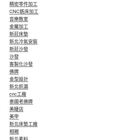
精密零件加工
CNC銑床加工
音樂教室
金屬加工
新莊床墊
新北冷氣安裝
新莊沙發
沙發
客製化沙發
佛牌
金型設計
新北抓漏
cnc工廠
泰國老佛牌
美睫店
美甲
新北床墊工廠
相親
新北素料