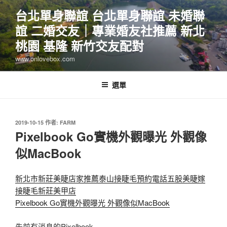
跳
台北單身聯誼 台北單身聯誼 未婚聯
至
誼 二婚交友｜專業婚友社推薦 新北
主
要
桃園 基隆 新竹交友配對
內
www.onlovebox.com
容
選單
發
2019-10-15
作者:
FARM
佈
Pixelbook Go實機外觀曝光 外觀像
於
似MacBook
新北市新莊美睫店家推薦泰山接睫毛預約電話五股美睫嫁
接睫毛新莊美甲店
Pixelbook Go實機外觀曝光 外觀像似MacBook
先前有消息的Pixelbook…