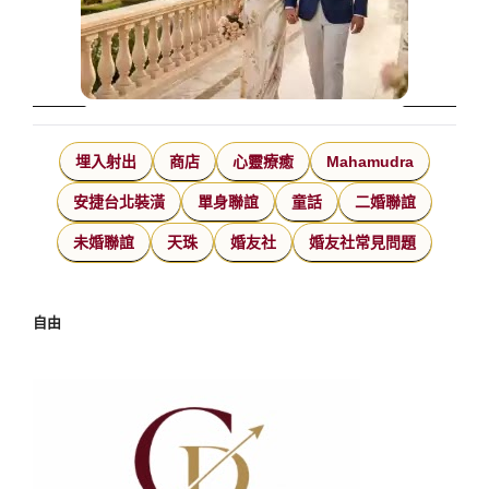
埋入射出
商店
心靈療癒
Mahamudra
安捷台北裝潢
單身聯誼
童話
二婚聯誼
未婚聯誼
天珠
婚友社
婚友社常見問題
自由