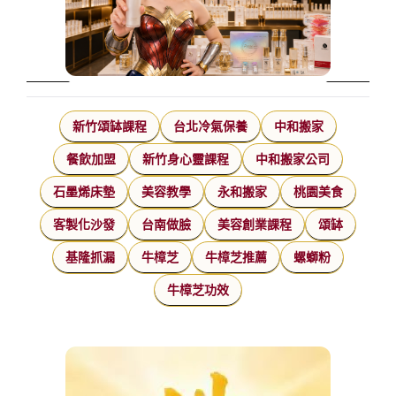
新竹頌缽課程
台北冷氣保養
中和搬家
餐飲加盟
新竹身心靈課程
中和搬家公司
石墨烯床墊
美容教學
永和搬家
桃園美食
客製化沙發
台南做臉
美容創業課程
頌缽
基隆抓漏
牛樟芝
牛樟芝推薦
螺螄粉
牛樟芝功效