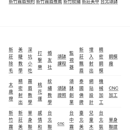
新竹霧眉預約
新竹霧眉推薦
新竹紋繡
新莊美甲
台北頌缽
新
美
深
新
埋
精
打
婚
監
莊
睫
坑
頌缽
莊
入
密
鋼模
擊
友
視
除
教
小
課程
飄
射
鋼
廠
樂
社
器
毛
學
吃
眉
出
模
精
霧
紋
頌
泰
網
機
太
桃
密
眉
繡
頌缽
缽
國
站
械
CNC
歲
花
射
教
教
證照
創
佛
設
加
加工
燈
運
出
學
學
業
牌
計
工
新
新
單
感
台
台
臺
兒
台
竹
莊
身
情
北
中
北
童
北
單身
cnc
霧
美
聯
和
聯
霧
美
木
裝
聯誼