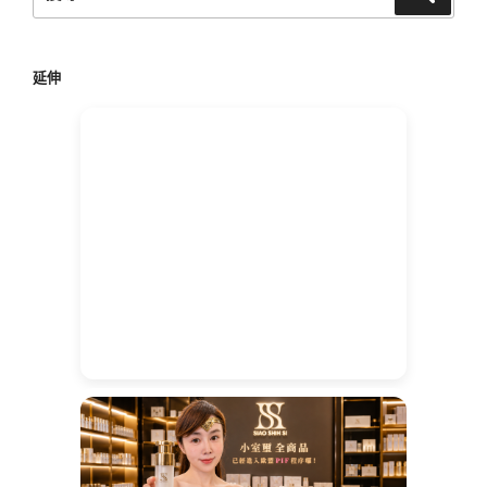
尋
尋
關
鍵
延伸
字: