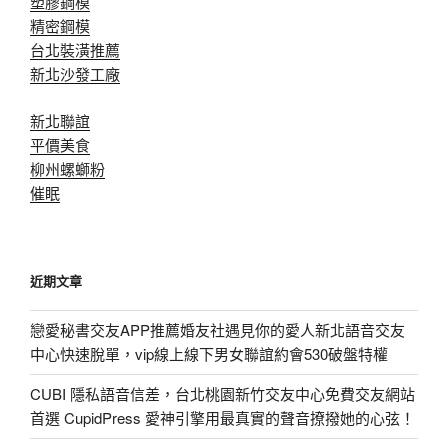
塑膠鋼模
精密鋼模
台北裝潢推薦
新北沙發工廠
新北聯誼
平價美食
柳州螺螄粉
催眠
近期文章
戀愛秘書交友APP推薦婚友社遇見你的愛人新北語音交友
中心快速脫單，vip線上線下男女聯誼約會530破盤特權
CUBI 隱私語音信差，台北桃園新竹交友中心免費交友網站
首選 CupidPress 愛神引擎用最真實的聲音撩撥她的心弦！