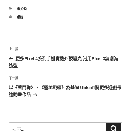
分
未分類
類
標
網媒
籤
文
上
上一篇
章
一
更多Pixel 4系列手機實機外觀曝光 沿用Pixel 3無瀏海
導
篇
造型
覽
文
章
下
下一篇
一
以《看門狗》、《極地戰嚎》為基礎 Ubisoft將更多遊戲帶
篇
進動畫作品
文
章
搜
搜