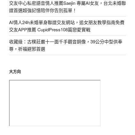
交友中心私密語音情人推薦Saejin 專屬AI女友，台北未婚聯
誼首選超強記憶陪伴你告別孤單！
AI情人24h未婚單身聯誼交友網站，追女朋友教學指南免費
交友APP推薦 CupidPress108篇戀愛實戰
收藏級：古樸莊嚴十一面千手觀音銅像，39公分中型供奉
尊，祈福避邪首選
大方向