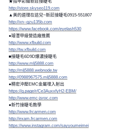
★指甲彩繪新莊接睫毛
http://store.skyseo119.com
▲美的道理在這兒~新莊接睫毛0915-551807
http://xn--gzu135b.com
https://www.facebook.com/eyelash530
●璿灃甲級營造廠推薦
http://www.xfbuild.com
http://tw.xfbuild.com
■接睫毛6D9D爆濃接睫毛
http://www.mlj5888.com
http://mlj5888.webnode.tw
http://0988967575.mlj5888.com
●精密沖壓EMC金屬埋入射出
https://g.page/r/Ce3AuxxfyH2-EBM/
http://www.emc-jsroc.com
●新竹接睫毛教學
http://www.frcarmen.com
http://exam.frcarmen.com
https://www.instagram.com/sayyoumeimei