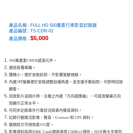
產品名稱 : FULL HD 500畫素行車影音記錄器
產品編號 : TS-CDR-02
$5,000
產品價格 :
500萬畫素CMOS感測元件。
適用各種車輛。
體積小，便於安裝拆卸，不影響駕駛視線。
內建3吋螢幕便於安裝調整拍攝角度，並支援手動拍照，可即時回放
觀看。
回放影片或相片時，主機之內建『方向感應器』，可感測螢幕方向
而顯示正常水平。
可同步記錄車外行車狀況與車內聲音資料。
記錄行駛路況影像，聲音，G-sensor 和 GPS 資料。
鏡頭前方可視角度105度。
影像資料採用SDHC Card(讀寫速度15MB/s) 儲存，SD卡最大支援到