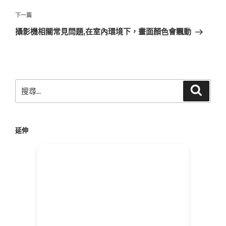
覽
文
章
下
下一篇
一
攝影機相關常見問題,在室內環境下，畫面顏色會飄動
篇
文
章
搜
搜
尋
尋
關
鍵
延伸
字: