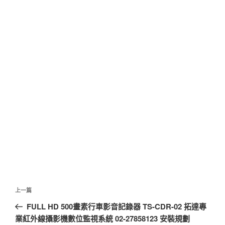
文
上
上一篇
章
一
FULL HD 500畫素行車影音記錄器 TS-CDR-02 拓達專
導
篇
業紅外線攝影機數位監視系統 02-27858123 安裝規劃