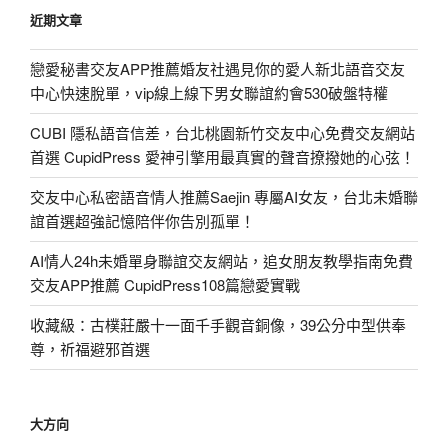
近期文章
戀愛秘書交友APP推薦婚友社遇見你的愛人新北語音交友
中心快速脫單，vip線上線下男女聯誼約會530破盤特權
CUBI 隱私語音信差，台北桃園新竹交友中心免費交友網站
首選 CupidPress 愛神引擎用最真實的聲音撩撥她的心弦！
交友中心私密語音情人推薦Saejin 專屬AI女友，台北未婚聯
誼首選超強記憶陪伴你告別孤單！
AI情人24h未婚單身聯誼交友網站，追女朋友教學指南免費
交友APP推薦 CupidPress108篇戀愛實戰
收藏級：古樸莊嚴十一面千手觀音銅像，39公分中型供奉
尊，祈福避邪首選
大方向