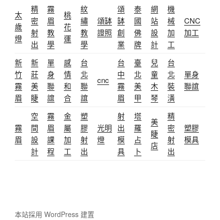
精
霧
紋
頌
泰
網
機
太
桃
密
眉
繡
頌缽
缽
國
站
械
CNC
歲
花
射
教
教
證照
創
佛
設
加
加工
燈
運
出
學
學
業
牌
計
工
新
新
單
感
台
台
臺
兒
台
竹
莊
身
情
北
中
北
童
北
單身
cnc
霧
美
聯
和
聯
霧
美
木
裝
聯誼
眉
睫
誼
合
誼
眉
甲
琴
潢
空
霧
金
塑
射
塔
精
美
霧
間
眉
屬
膠
光明
出
羅
密
塑膠
睫
眉
設
課
加
射
燈
模
占
射
模具
店
計
程
工
出
具
卜
出
本站採用 WordPress 建置