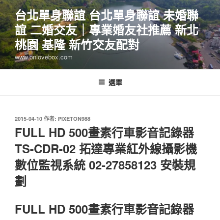
跳
台北單身聯誼 台北單身聯誼 未婚聯
至
誼 二婚交友｜專業婚友社推薦 新北
主
要
桃園 基隆 新竹交友配對
內
www.onlovebox.com
容
選單
發
2015-04-10
作者:
PIXETON988
佈
FULL HD 500畫素行車影音記錄器
於
TS-CDR-02 拓達專業紅外線攝影機
數位監視系統 02-27858123 安裝規
劃
FULL HD 500畫素行車影音記錄器