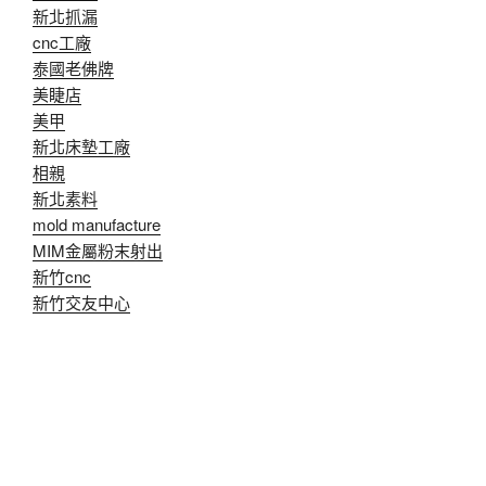
新北抓漏
cnc工廠
泰國老佛牌
美睫店
美甲
新北床墊工廠
相親
新北素料
mold manufacture
MIM金屬粉末射出
新竹cnc
新竹交友中心