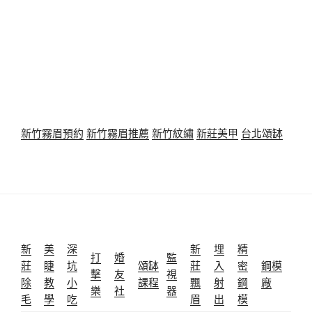
新竹霧眉預約
新竹霧眉推薦
新竹紋繡
新莊美甲
台北頌缽
新
美
深
新
埋
精
打
婚
監
莊
睫
坑
頌缽
莊
入
密
鋼模
擊
友
視
除
教
小
課程
飄
射
鋼
廠
樂
社
器
毛
學
吃
眉
出
模