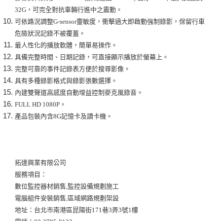
32G，可完全對抗車輛行進中之震動。
可依路況調整G-sensor靈敏度，衝擊過大即啟動強制錄影，保留行車
危險狀況記錄不被覆蓋。
最人性化的播放軟體，簡單易操作。
具備完整時間、日期記錄，可直接顯示播放於螢幕上。
完整可靠的事件記錄表方便於搜尋影像。
具有多種錄影格式與錄影張數選擇。
內建雙聲道高感度自動增益控制麥克風錄音。
FULL HD 1080P。
產品包裝內含8G記憶卡及讀卡機。
拓達興業有限公司
服務項目：
數位監控器材銷售,監控設備規劃施工
電腦組件安裝銷售,區域網路規劃架設
地址：台北市南港區昆陽街171巷3弄3號1樓