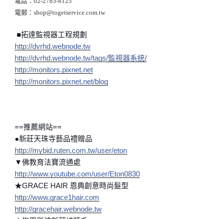
電話：02-2785-8123
電郵：shop@togetservice.com.tw
■拓達監視器工程規劃
http://dvrhd.webnode.tw
http://dvrhd.webnode.tw/tags/監視器系統/
http://monitors.pixnet.net
http://monitors.pixnet.net/blog
==推薦網站==
●新莊天珠寺藝品禮贈品
http://mybid.ruten.com.tw/user/eton
▼佛教育法寶流通處
http://www.youtube.com/user/Eton0830
★GRACE HAIR 恩典創意時尚髮型
http://www.grace1hair.com
http://gracehair.webnode.tw