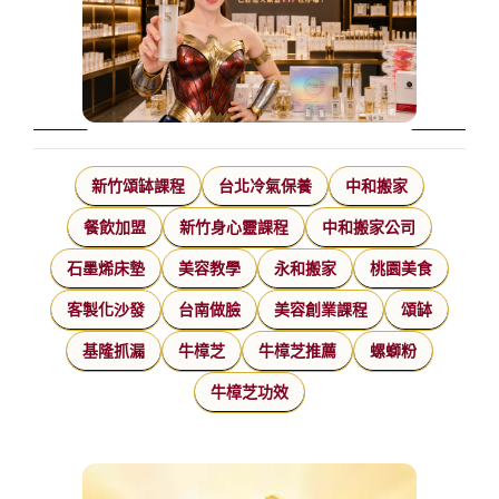
新竹頌缽課程
台北冷氣保養
中和搬家
餐飲加盟
新竹身心靈課程
中和搬家公司
石墨烯床墊
美容教學
永和搬家
桃園美食
客製化沙發
台南做臉
美容創業課程
頌缽
基隆抓漏
牛樟芝
牛樟芝推薦
螺螄粉
牛樟芝功效