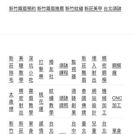
新竹霧眉預約
新竹霧眉推薦
新竹紋繡
新莊美甲
台北頌缽
新
美
深
新
埋
精
打
婚
監
莊
睫
坑
頌缽
莊
入
密
鋼模
擊
友
視
除
教
小
課程
飄
射
鋼
廠
樂
社
器
毛
學
吃
眉
出
模
精
霧
紋
頌
泰
網
機
太
桃
密
眉
繡
頌缽
缽
國
站
械
CNC
歲
花
射
教
教
證照
創
佛
設
加
加工
燈
運
出
學
學
業
牌
計
工
新
新
單
感
台
台
臺
兒
台
竹
莊
身
情
北
中
北
童
北
單身
cnc