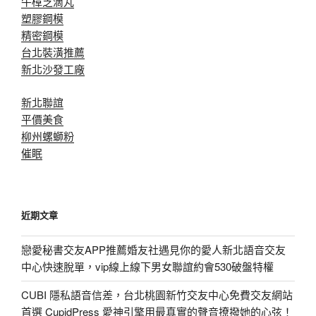
牛樟芝滴丸
塑膠鋼模
精密鋼模
台北裝潢推薦
新北沙發工廠
新北聯誼
平價美食
柳州螺螄粉
催眠
近期文章
戀愛秘書交友APP推薦婚友社遇見你的愛人新北語音交友
中心快速脫單，vip線上線下男女聯誼約會530破盤特權
CUBI 隱私語音信差，台北桃園新竹交友中心免費交友網站
首選 CupidPress 愛神引擎用最真實的聲音撩撥她的心弦！