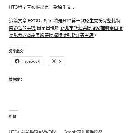
HTC稍早宣布推出第一款原生支…
這篇文章
EXODUS 1s 將是HTC第一款原生支援完整比特
幣節點的手機
最早出現於
新北市新莊美睫店家推薦泰山接
睫毛預約電話五股美睫嫁接睫毛新莊美甲店
。
分享此文：
Facebook
X
請按讚：
相關
HTC神祕新機現身Wi-Fi聯
Google可能著手提擬