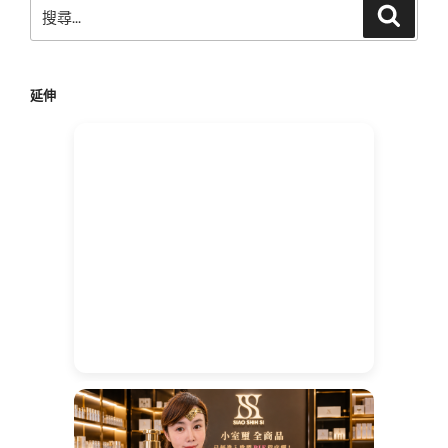
搜
搜
尋
尋
關
鍵
延伸
字: