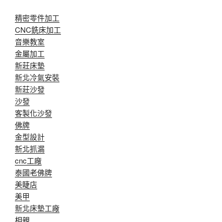
精密零件加工
CNC銑床加工
音樂教室
金屬加工
新莊床墊
新北冷氣安裝
新莊沙發
沙發
客製化沙發
佛牌
金型設計
新北抓漏
cnc工廠
泰國老佛牌
美睫店
美甲
新北床墊工廠
相親