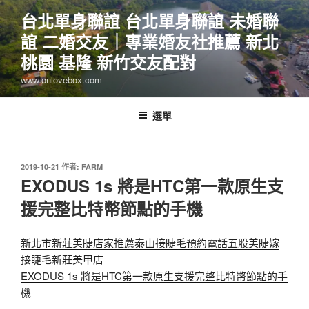
跳
台北單身聯誼 台北單身聯誼 未婚聯
至
誼 二婚交友｜專業婚友社推薦 新北
主
要
桃園 基隆 新竹交友配對
內
www.onlovebox.com
容
選單
發
2019-10-21
作者:
FARM
佈
EXODUS 1s 將是HTC第一款原生支
於
援完整比特幣節點的手機
新北市新莊美睫店家推薦泰山接睫毛預約電話五股美睫嫁
接睫毛新莊美甲店
EXODUS 1s 將是HTC第一款原生支援完整比特幣節點的手
機