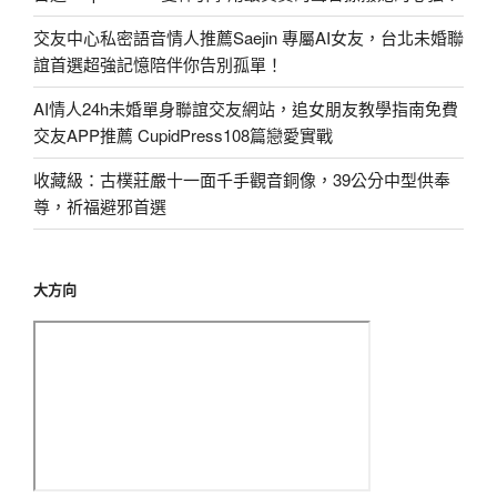
交友中心私密語音情人推薦Saejin 專屬AI女友，台北未婚聯
誼首選超強記憶陪伴你告別孤單！
AI情人24h未婚單身聯誼交友網站，追女朋友教學指南免費
交友APP推薦 CupidPress108篇戀愛實戰
收藏級：古樸莊嚴十一面千手觀音銅像，39公分中型供奉
尊，祈福避邪首選
大方向