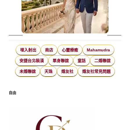
埋入射出
商店
心靈療癒
Mahamudra
安捷台北裝潢
單身聯誼
童話
二婚聯誼
未婚聯誼
天珠
婚友社
婚友社常見問題
自由