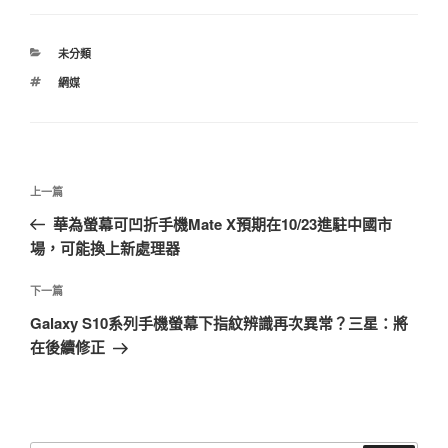
分
未分類
類
標
網媒
籤
文
上
上一篇
章
一
華為螢幕可凹折手機Mate X預期在10/23進駐中國市
導
篇
場，可能換上新處理器
覽
文
章
下
下一篇
一
Galaxy S10系列手機螢幕下指紋辨識再次異常？三星：將
篇
在後續修正
文
章