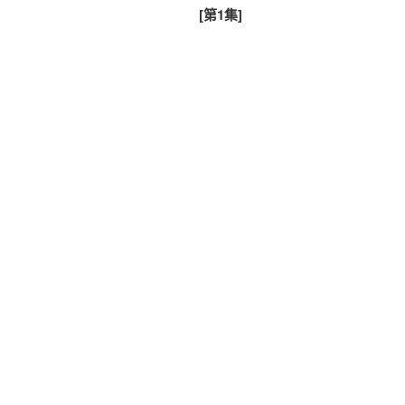
篇
[第1集]
導
文
覽
章