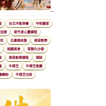
程
台北冷氣保養
中和搬家
飲加盟
新竹身心靈課程
公司
石墨烯床墊
美容教學
家
桃園美食
客製化沙發
臉
美容創業課程
頌缽
漏
牛樟芝
牛樟芝推薦
螺螄粉
牛樟芝功效