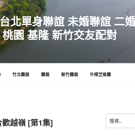
 台北單身聯誼 未婚聯誼 二
 桃園 基隆 新竹交友配對
物
竹北霧眉
霧眉
新竹霧眉
牛樟芝推薦
搜
0 合歡越嶺 [第1集]
尋
關