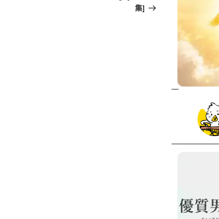
篇
集]
文
章