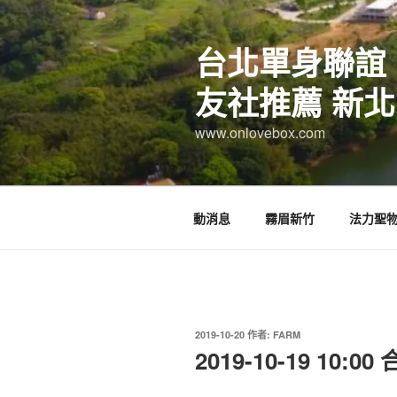
跳
至
台北單身聯誼
主
要
友社推薦 新北
內
容
www.onlovebox.com
動消息
霧眉新竹
法力聖
發
2019-10-20
作者:
FARM
佈
2019-10-19 10:0
於