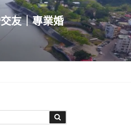
婚交友｜專業婚
搜
尋