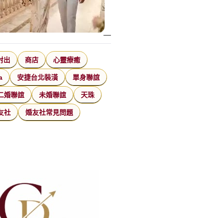
射出
商店
心靈療癒
a
安捷台北裝潢
單身聯誼
二婚聯誼
未婚聯誼
天珠
友社
婚友社常見問題