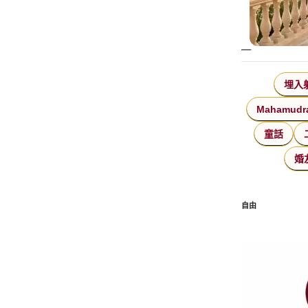
埋入
Mahamudr
童話
婚
自由