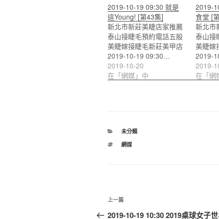
2019-10-19 09:30 就是
2019-1
這Young! [第43集]
食堂 [第
新北市新莊美睫店家推薦
新北市
泰山接睫毛預約電話五股
泰山接
美睫嫁接睫毛新莊美甲店
美睫嫁
2019-10-19 09:30…
2019-1
2019-10-20
2019-1
在「網媒」中
在「網
分
未分類
類
標
網媒
籤
文
上
上一篇
章
一
2019-10-19 10:30 2019桌球女