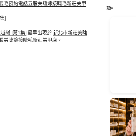
鍵
睫毛預約電話五股美睫嫁接睫毛新莊美甲
字:
延伸
1集]
合歡越嶺 [第1集]
最早出現於
新北市新莊美睫
股美睫嫁接睫毛新莊美甲店
。