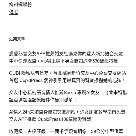
柳州螺螄粉
催眠
近期文章
戀愛秘書交友APP推薦婚友社遇見你的愛人新北語音交友
中心快速脫單，vip線上線下男女聯誼約會530破盤特權
CUBI 隱私語音信差，台北桃園新竹交友中心免費交友網站
首選 CupidPress 愛神引擎用最真實的聲音撩撥她的心弦！
交友中心私密語音情人推薦Saejin 專屬AI女友，台北未婚聯
誼首選超強記憶陪伴你告別孤單！
AI情人24h未婚單身聯誼交友網站，追女朋友教學指南免費
交友APP推薦 CupidPress108篇戀愛實戰
收藏級：古樸莊嚴十一面千手觀音銅像，39公分中型供奉