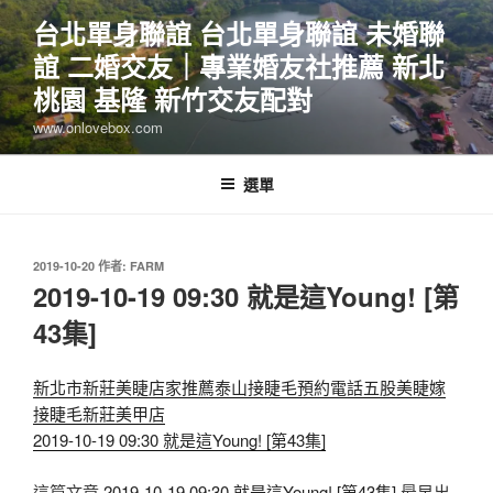
跳
台北單身聯誼 台北單身聯誼 未婚聯
至
誼 二婚交友｜專業婚友社推薦 新北
主
要
桃園 基隆 新竹交友配對
內
www.onlovebox.com
容
選單
發
2019-10-20
作者:
FARM
佈
2019-10-19 09:30 就是這Young! [第
於
43集]
新北市新莊美睫店家推薦泰山接睫毛預約電話五股美睫嫁
接睫毛新莊美甲店
2019-10-19 09:30 就是這Young! [第43集]
這篇文章
2019-10-19 09:30 就是這Young! [第43集]
最早出