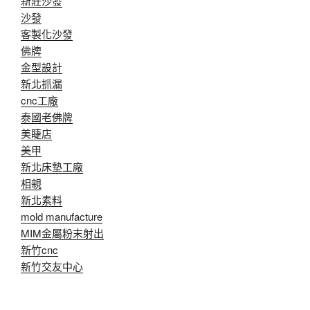
新莊沙發
沙發
客製化沙發
佛牌
金型設計
新北抓漏
cnc工廠
泰國老佛牌
美睫店
美甲
新北床墊工廠
相親
新北素料
mold manufacture
MIM金屬粉末射出
新竹cnc
新竹交友中心