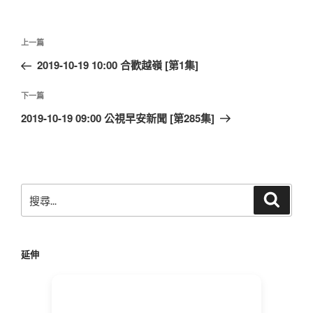
文
上
上一篇
章
一
2019-10-19 10:00 合歡越嶺 [第1集]
導
篇
覽
文
下
下一篇
章
一
2019-10-19 09:00 公視早安新聞 [第285集]
篇
文
章
搜
搜
尋
尋
關
鍵
延伸
字: