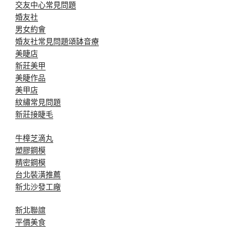
交友中心常見問題
婚友社
男女約會
婚友社常見問題
頌缽音療
美睫店
新莊美甲
美睫作品
美甲店
紋繡常見問題
新莊接睫毛
牛樟芝滴丸
塑膠鋼模
精密鋼模
台北裝潢推薦
新北沙發工廠
新北聯誼
平價美食