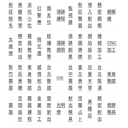
新
美
深
新
埋
精
打
婚
監
莊
睫
坑
頌缽
莊
入
密
鋼模
擊
友
視
除
教
小
課程
飄
射
鋼
廠
樂
社
器
毛
學
吃
眉
出
模
精
霧
紋
頌
泰
網
機
太
桃
密
眉
繡
頌缽
缽
國
站
械
CNC
歲
花
射
教
教
證照
創
佛
設
加
加工
燈
運
出
學
學
業
牌
計
工
新
新
單
感
台
台
臺
兒
台
竹
莊
身
情
北
中
北
童
北
單身
cnc
霧
美
聯
和
聯
霧
美
木
裝
聯誼
眉
睫
誼
合
誼
眉
甲
琴
潢
空
霧
金
塑
射
塔
精
美
霧
間
眉
屬
膠
光明
出
羅
密
塑膠
睫
眉
設
課
加
射
燈
模
占
射
模具
店
計
程
工
出
具
卜
出