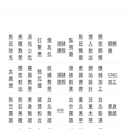
新
美
深
新
埋
精
打
婚
監
莊
睫
坑
頌缽
莊
入
密
鋼模
擊
友
視
除
教
小
課程
飄
射
鋼
廠
樂
社
器
毛
學
吃
眉
出
模
精
霧
紋
頌
泰
網
機
太
桃
密
眉
繡
頌缽
缽
國
站
械
CNC
歲
花
射
教
教
證照
創
佛
設
加
加工
燈
運
出
學
學
業
牌
計
工
新
新
單
感
台
台
臺
兒
台
竹
莊
身
情
北
中
北
童
北
單身
cnc
霧
美
聯
和
聯
霧
美
木
裝
聯誼
眉
睫
誼
合
誼
眉
甲
琴
潢