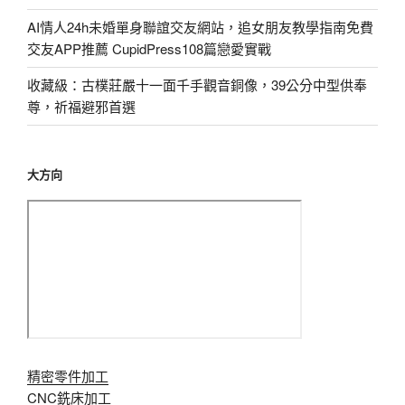
AI情人24h未婚單身聯誼交友網站，追女朋友教學指南免費
交友APP推薦 CupidPress108篇戀愛實戰
收藏級：古樸莊嚴十一面千手觀音銅像，39公分中型供奉
尊，祈福避邪首選
大方向
精密零件加工
CNC銑床加工