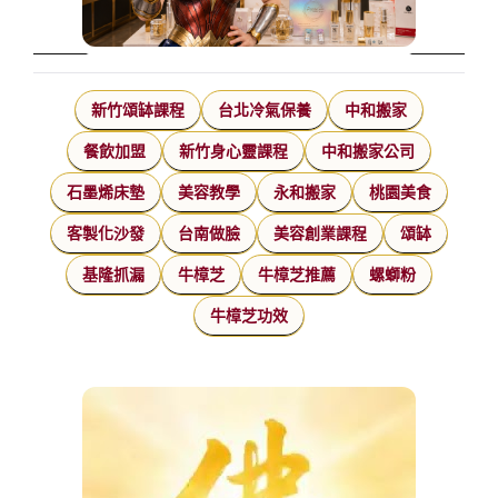
新竹頌缽課程
台北冷氣保養
中和搬家
餐飲加盟
新竹身心靈課程
中和搬家公司
石墨烯床墊
美容教學
永和搬家
桃園美食
客製化沙發
台南做臉
美容創業課程
頌缽
基隆抓漏
牛樟芝
牛樟芝推薦
螺螄粉
牛樟芝功效