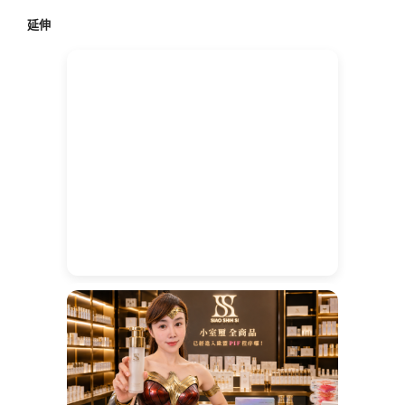
鍵
延伸
字: