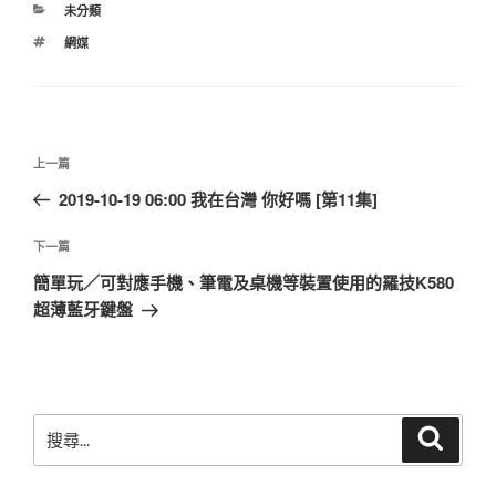
分
未分類
類
標
網媒
籤
文
上
上一篇
章
一
2019-10-19 06:00 我在台灣 你好嗎 [第11集]
導
篇
覽
文
下
下一篇
章
一
簡單玩／可對應手機、筆電及桌機等裝置使用的羅技K580
篇
超薄藍牙鍵盤
文
章
搜
搜
尋
尋
關