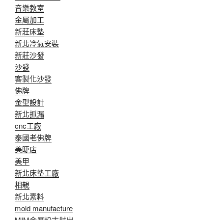
音樂教室
金屬加工
新莊床墊
新北冷氣安裝
新莊沙發
沙發
客製化沙發
佛牌
金型設計
新北抓漏
cnc工廠
泰國老佛牌
美睫店
美甲
新北床墊工廠
相親
新北素料
mold manufacture
MIM金屬粉末射出