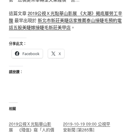
這篇文章
2019公視Ｘ光點華山影展 《大潮》揭底層勞工辛
酸
最早出現於
新北市新莊美睫店家推薦泰山接睫毛預約電
話五股美睫嫁接睫毛新莊美甲店
。
分享此文：
Facebook
X
請按讚：
相關
2019公視Ｘ光點華山影
2019-10-19 09:00 公視早
展 《殘值》窺「人的價
安新聞 [第285集]