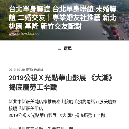
跳
台北單身聯誼 台北單身聯誼 未婚聯
至
誼 二婚交友｜專業婚友社推薦 新北
主
要
桃園 基隆 新竹交友配對
內
www.onlovebox.com
容
選單
發
2019-10-20
作者:
FARM
佈
2019公視Ｘ光點華山影展 《大潮》
於
揭底層勞工辛酸
新北市新莊美睫店家推薦泰山接睫毛預約電話五股美睫嫁
接睫毛新莊美甲店
2019公視Ｘ光點華山影展 《大潮》揭底層勞工辛酸
第一班長庹宗華轉型失業廠長 苦…