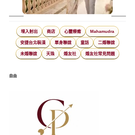
埋入射出
商店
心靈療癒
Mahamudra
安捷台北裝潢
單身聯誼
童話
二婚聯誼
未婚聯誼
天珠
婚友社
婚友社常見問題
自由