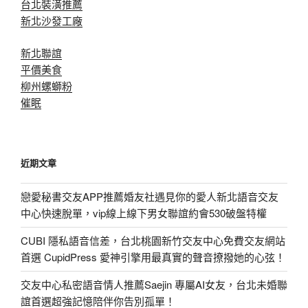
台北裝潢推薦
新北沙發工廠
新北聯誼
平價美食
柳州螺螄粉
催眠
近期文章
戀愛秘書交友APP推薦婚友社遇見你的愛人新北語音交友
中心快速脫單，vip線上線下男女聯誼約會530破盤特權
CUBI 隱私語音信差，台北桃園新竹交友中心免費交友網站
首選 CupidPress 愛神引擎用最真實的聲音撩撥她的心弦！
交友中心私密語音情人推薦Saejin 專屬AI女友，台北未婚聯
誼首選超強記憶陪伴你告別孤單！