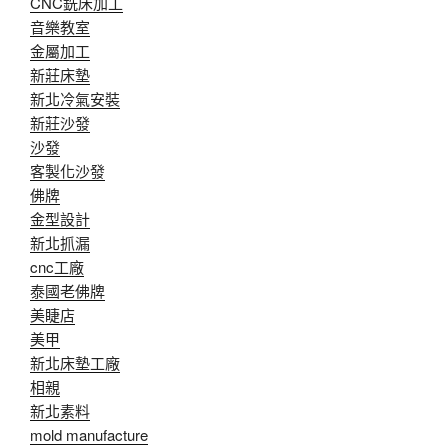
CNC銑床加工
音樂教室
金屬加工
新莊床墊
新北冷氣安裝
新莊沙發
沙發
客製化沙發
佛牌
金型設計
新北抓漏
cnc工廠
泰國老佛牌
美睫店
美甲
新北床墊工廠
相親
新北素料
mold manufacture