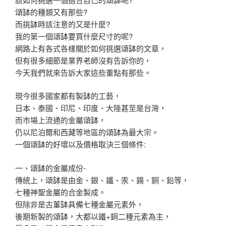
頌缽的種類又有那些?
而挑缽時該注意的又是什麼?
我的第一個頌缽要買什麼尺寸的呢?
網路上有各式各樣關於如何挑選頌缽的文章，
但有很多細節是業界老師沒有告訴你的，
今天我們就來告訴大家這些重點有那些。
現今很多國家都有製缽的工藝，
日本、泰國、印尼、印度、大陸甚至是台灣，
而巿場上流通的金屬頌缽，
仍以尼泊爾和西藏等地區的頌缽為最大宗。
一個頌缽的好壞以及價格取決三個條件:
一、頌缽的金屬成份-
傳統上，頌缽是由金、銀、鐵、汞、錫、銅、鉛等，
七種神聖金屬的合金製成。
但除非是古董缽具備七種金屬元素外，
後期新製的頌缽，大都以鐵+銅二種元素為主，