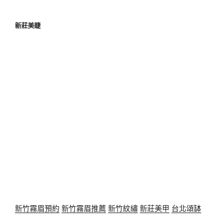
新莊美睫
新竹霧眉預約
新竹霧眉推薦
新竹紋繡
新莊美甲
台北頌缽