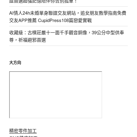
誼首選超強記憶陪伴你告別孤單！
AI情人24h未婚單身聯誼交友網站，追女朋友教學指南免費
交友APP推薦 CupidPress108篇戀愛實戰
收藏級：古樸莊嚴十一面千手觀音銅像，39公分中型供奉
尊，祈福避邪首選
大方向
精密零件加工