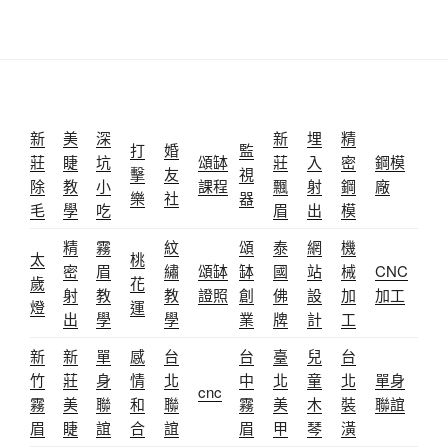
新
美
深
新
埋
精
打
婚
監
莊
睫
坑
頌缽
莊
入
密
鋼模
擊
友
視
除
教
小
課程
飄
射
鋼
廠
樂
社
器
毛
學
吃
眉
出
模
精
霧
紋
頌
泰
網
機
太
桃
密
眉
繡
頌缽
缽
國
站
械
CNC
歲
花
射
教
教
證照
創
佛
設
加
加工
燈
運
出
學
學
業
牌
計
工
新
新
單
感
台
台
臺
兒
台
竹
莊
身
情
北
中
北
童
北
單身
cnc
霧
美
聯
和
聯
霧
美
木
裝
聯誼
眉
睫
誼
合
誼
眉
甲
琴
潢