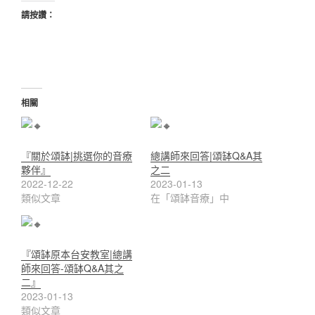
請按讚：
相關
『關於頌缽|挑選你的音療
總講師來回答|頌缽Q&A其
夥伴』
之二
2022-12-22
2023-01-13
類似文章
在「頌缽音療」中
『頌缽原本台安教室|總講
師來回答-頌缽Q&A其之
二』
2023-01-13
類似文章