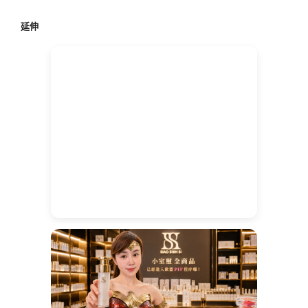
鍵
延伸
字: