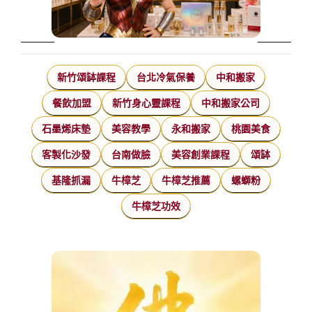
新竹頌缽課程
台北冷氣保養
中和搬家
餐飲加盟
新竹身心靈課程
中和搬家公司
石墨烯床墊
美容教學
永和搬家
桃園美食
客製化沙發
台南做臉
美容創業課程
頌缽
基隆抓漏
牛樟芝
牛樟芝推薦
螺螄粉
牛樟芝功效