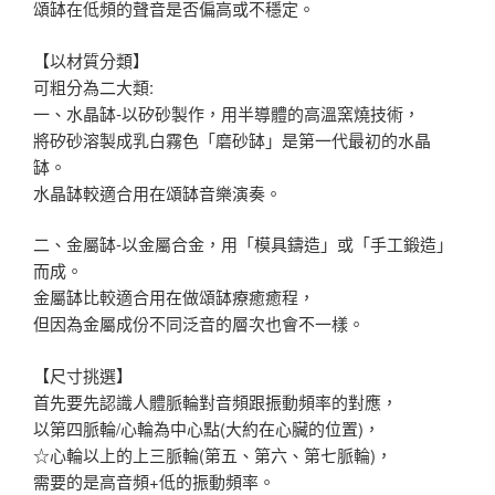
頌缽在低頻的聲音是否偏高或不穩定。
【以材質分類】
可粗分為二大類:
一、水晶缽-以矽砂製作，用半導體的高溫窯燒技術，
將矽砂溶製成乳白霧色「磨砂缽」是第一代最初的水晶
缽。
水晶缽較適合用在頌缽音樂演奏。
二、金屬缽-以金屬合金，用「模具鑄造」或「手工鍛造」
而成。
金屬缽比較適合用在做頌缽療癒癒程，
但因為金屬成份不同泛音的層次也會不一樣。
【尺寸挑選】
首先要先認識人體脈輪對音頻跟振動頻率的對應，
以第四脈輪/心輪為中心點(大約在心臟的位置)，
☆心輪以上的上三脈輪(第五、第六、第七脈輪)，
需要的是高音頻+低的振動頻率。