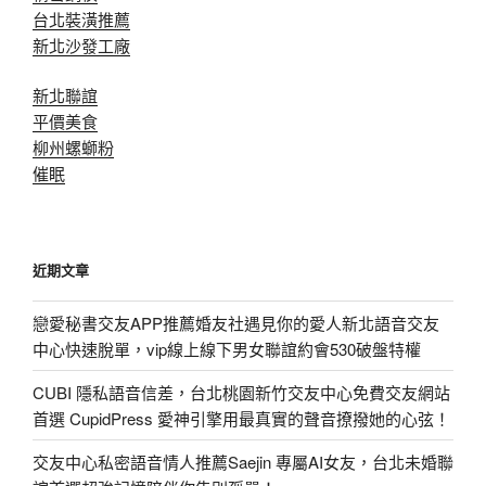
台北裝潢推薦
新北沙發工廠
新北聯誼
平價美食
柳州螺螄粉
催眠
近期文章
戀愛秘書交友APP推薦婚友社遇見你的愛人新北語音交友
中心快速脫單，vip線上線下男女聯誼約會530破盤特權
CUBI 隱私語音信差，台北桃園新竹交友中心免費交友網站
首選 CupidPress 愛神引擎用最真實的聲音撩撥她的心弦！
交友中心私密語音情人推薦Saejin 專屬AI女友，台北未婚聯