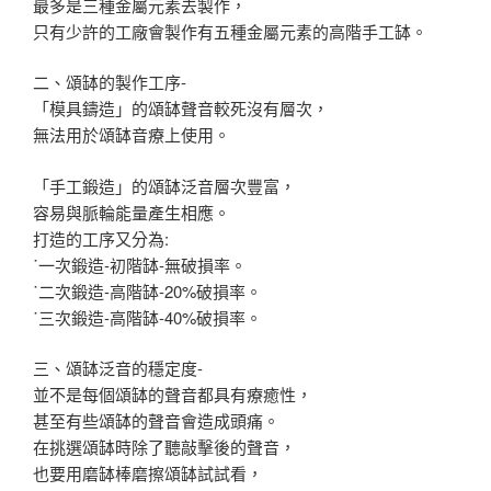
最多是三種金屬元素去製作，
只有少許的工廠會製作有五種金屬元素的高階手工缽。
二、頌缽的製作工序-
「模具鑄造」的頌缽聲音較死沒有層次，
無法用於頌缽音療上使用。
「手工鍛造」的頌缽泛音層次豐富，
容易與脈輪能量產生相應。
打造的工序又分為:
˙一次鍛造-初階缽-無破損率。
˙二次鍛造-高階缽-20%破損率。
˙三次鍛造-高階缽-40%破損率。
三、頌缽泛音的穩定度-
並不是每個頌缽的聲音都具有療癒性，
甚至有些頌缽的聲音會造成頭痛。
在挑選頌缽時除了聽敲擊後的聲音，
也要用磨缽棒磨擦頌缽試試看，