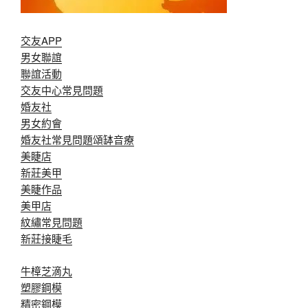
交友APP
男女聯誼
聯誼活動
交友中心常見問題
婚友社
男女約會
婚友社常見問題
頌缽音療
美睫店
新莊美甲
美睫作品
美甲店
紋繡常見問題
新莊接睫毛
牛樟芝滴丸
塑膠鋼模
精密鋼模