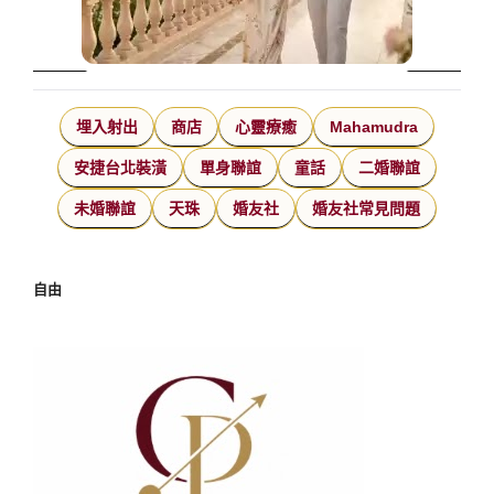
埋入射出
商店
心靈療癒
Mahamudra
安捷台北裝潢
單身聯誼
童話
二婚聯誼
未婚聯誼
天珠
婚友社
婚友社常見問題
自由