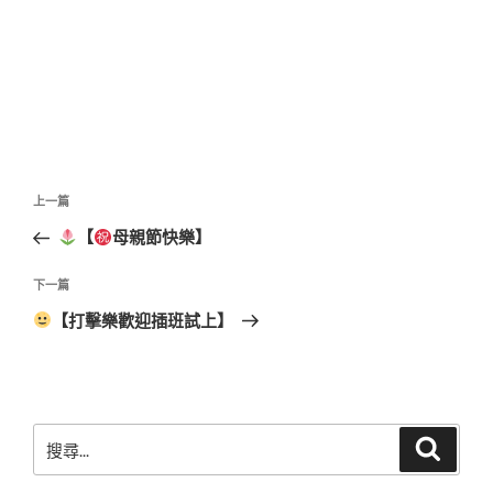
文
上
上一篇
章
一
【
母親節快樂】
導
篇
覽
文
下
下一篇
章
一
【打擊樂歡迎插班試上】
篇
文
章
搜
搜
尋
尋
關