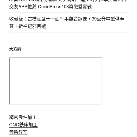
交友APP推薦 CupidPress108篇戀愛實戰
收藏級：古樸莊嚴十一面千手觀音銅像，39公分中型供奉
尊，祈福避邪首選
大方向
精密零件加工
CNC銑床加工
音樂教室