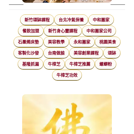
新竹頌缽課程
台北冷氣保養
中和搬家
餐飲加盟
新竹身心靈課程
中和搬家公司
石墨烯床墊
美容教學
永和搬家
桃園美食
客製化沙發
台南做臉
美容創業課程
頌缽
基隆抓漏
牛樟芝
牛樟芝推薦
螺螄粉
牛樟芝功效