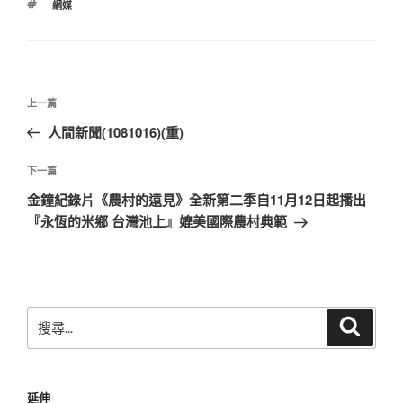
標
網媒
籤
文
上
上一篇
章
一
人間新聞(1081016)(重)
導
篇
覽
文
下
下一篇
章
一
金鐘紀錄片《農村的遠見》全新第二季自11月12日起播出
篇
『永恆的米鄉 台灣池上』媲美國際農村典範
文
章
搜
搜
尋
尋
關
鍵
延伸
字: