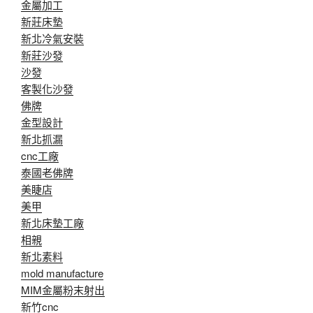
金屬加工
新莊床墊
新北冷氣安裝
新莊沙發
沙發
客製化沙發
佛牌
金型設計
新北抓漏
cnc工廠
泰國老佛牌
美睫店
美甲
新北床墊工廠
相親
新北素料
mold manufacture
MIM金屬粉末射出
新竹cnc