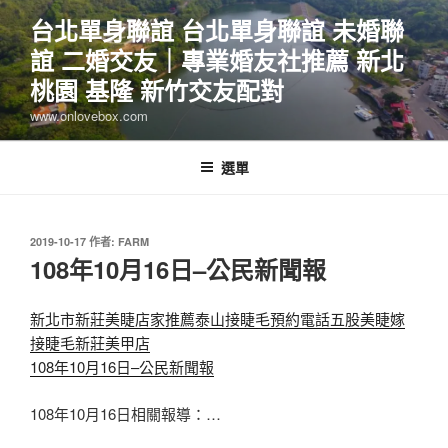
跳
台北單身聯誼 台北單身聯誼 未婚聯
至
誼 二婚交友｜專業婚友社推薦 新北
主
要
桃園 基隆 新竹交友配對
內
www.onlovebox.com
容
選單
發
2019-10-17
作者:
FARM
佈
108年10月16日–公民新聞報
於
新北市新莊美睫店家推薦泰山接睫毛預約電話五股美睫嫁
接睫毛新莊美甲店
108年10月16日–公民新聞報
108年10月16日相關報導：…