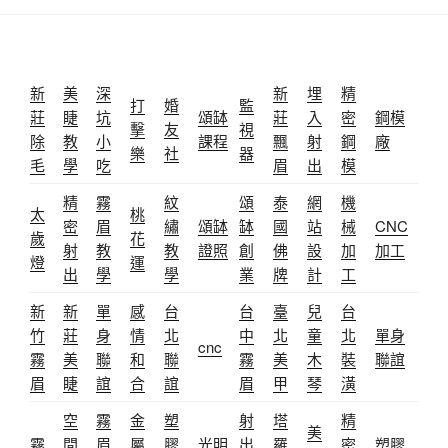
新
美
深
新
埋
精
打
婚
監
莊
睫
坑
頌缽
莊
入
密
鋼模
擊
友
視
除
教
小
課程
飄
射
鋼
廠
樂
社
器
毛
學
吃
眉
出
模
精
霧
紋
頌
泰
網
機
太
桃
密
眉
繡
頌缽
缽
國
站
械
CNC
歲
花
射
教
教
證照
創
佛
設
加
加工
燈
運
出
學
學
業
牌
計
工
新
新
單
感
台
台
臺
兒
台
竹
莊
身
情
北
中
北
童
北
單身
cnc
霧
美
聯
和
聯
霧
美
木
裝
聯誼
眉
睫
誼
合
誼
眉
甲
琴
潢
空
霧
金
塑
射
塔
精
美
霧
間
眉
屬
膠
光明
出
羅
密
塑膠