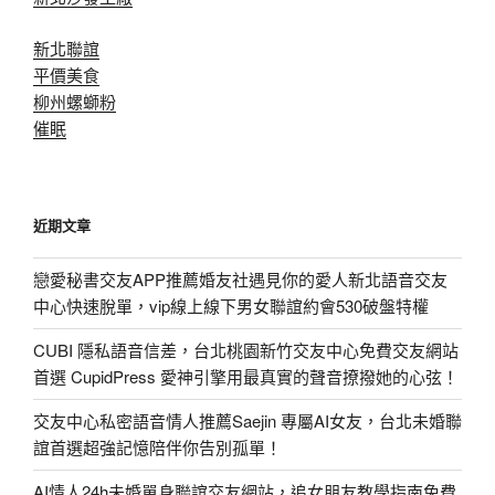
新北聯誼
平價美食
柳州螺螄粉
催眠
近期文章
戀愛秘書交友APP推薦婚友社遇見你的愛人新北語音交友
中心快速脫單，vip線上線下男女聯誼約會530破盤特權
CUBI 隱私語音信差，台北桃園新竹交友中心免費交友網站
首選 CupidPress 愛神引擎用最真實的聲音撩撥她的心弦！
交友中心私密語音情人推薦Saejin 專屬AI女友，台北未婚聯
誼首選超強記憶陪伴你告別孤單！
AI情人24h未婚單身聯誼交友網站，追女朋友教學指南免費