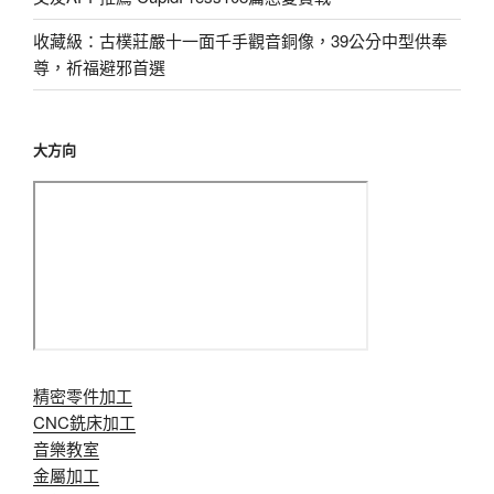
收藏級：古樸莊嚴十一面千手觀音銅像，39公分中型供奉
尊，祈福避邪首選
大方向
精密零件加工
CNC銑床加工
音樂教室
金屬加工