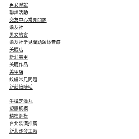
男女聯誼
聯誼活動
交友中心常見問題
婚友社
男女約會
婚友社常見問題
頌缽音療
美睫店
新莊美甲
美睫作品
美甲店
紋繡常見問題
新莊接睫毛
牛樟芝滴丸
塑膠鋼模
精密鋼模
台北裝潢推薦
新北沙發工廠