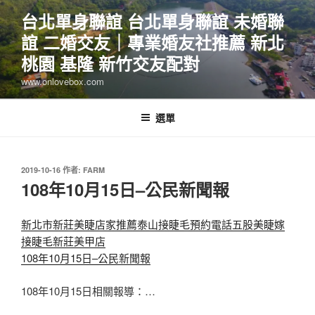
跳
台北單身聯誼 台北單身聯誼 未婚聯
至
誼 二婚交友｜專業婚友社推薦 新北
主
要
桃園 基隆 新竹交友配對
內
www.onlovebox.com
容
選單
發
2019-10-16
作者:
FARM
佈
108年10月15日–公民新聞報
於
新北市新莊美睫店家推薦泰山接睫毛預約電話五股美睫嫁
接睫毛新莊美甲店
108年10月15日–公民新聞報
108年10月15日相關報導：…