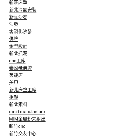
新莊床墊
新北冷氣安裝
新莊沙發
沙發
客製化沙發
佛牌
金型設計
新北抓漏
cnc工廠
泰國老佛牌
美睫店
美甲
新北床墊工廠
相親
新北素料
mold manufacture
MIM金屬粉末射出
新竹cnc
新竹交友中心