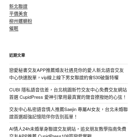
新北聯誼
平價美食
柳州螺螄粉
催眠
近期文章
戀愛秘書交友APP推薦婚友社遇見你的愛人新北語音交友
中心快速脫單，vip線上線下男女聯誼約會530破盤特權
CUBI 隱私語音信差，台北桃園新竹交友中心免費交友網站
首選 CupidPress 愛神引擎用最真實的聲音撩撥她的心弦！
交友中心私密語音情人推薦Saejin 專屬AI女友，台北未婚聯
誼首選超強記憶陪伴你告別孤單！
AI情人24h未婚單身聯誼交友網站，追女朋友教學指南免費
交友APP推薦 CupidPress108篇戀愛實戰