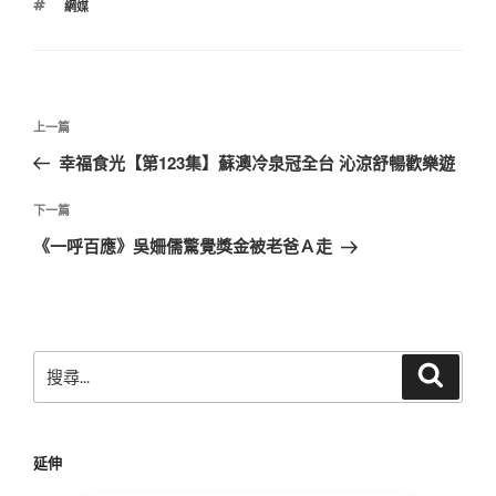
標
網媒
籤
文
上
上一篇
章
一
幸福食光【第123集】蘇澳冷泉冠全台 沁涼舒暢歡樂遊
導
篇
覽
文
下
下一篇
章
一
《一呼百應》吳姍儒驚覺獎金被老爸Ａ走
篇
文
章
搜
搜
尋
尋
關
鍵
延伸
字: