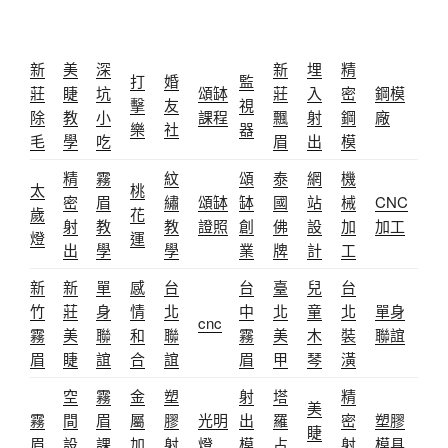
新
美
深
新
埋
精
打
婚
監
莊
睫
坑
頌缽
莊
入
密
鋼模
擊
友
視
除
教
小
課程
飄
射
鋼
廠
樂
社
器
毛
學
吃
眉
出
模
精
霧
紋
頌
泰
網
機
太
桃
密
眉
繡
頌缽
缽
國
站
械
CNC
歲
花
射
教
教
證照
創
佛
設
加
加工
燈
運
出
學
學
業
牌
計
工
新
新
單
感
台
台
臺
兒
台
竹
莊
身
情
北
中
北
童
北
單身
cnc
霧
美
聯
和
聯
霧
美
木
裝
聯誼
眉
睫
誼
合
誼
眉
甲
琴
潢
空
霧
金
塑
射
塔
精
美
霧
間
眉
屬
膠
光明
出
羅
密
塑膠
睫
眉
設
課
加
射
燈
模
占
射
模具