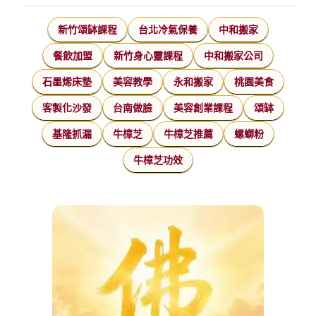
新竹頌缽課程
台北冷氣保養
中和搬家
餐飲加盟
新竹身心靈課程
中和搬家公司
石墨烯床墊
美容教學
永和搬家
桃園美食
客製化沙發
台南做臉
美容創業課程
頌缽
基隆抓漏
牛樟芝
牛樟芝推薦
螺螄粉
牛樟芝功效