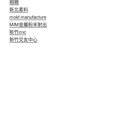
相親
新北素料
mold manufacture
MIM金屬粉末射出
新竹cnc
新竹交友中心