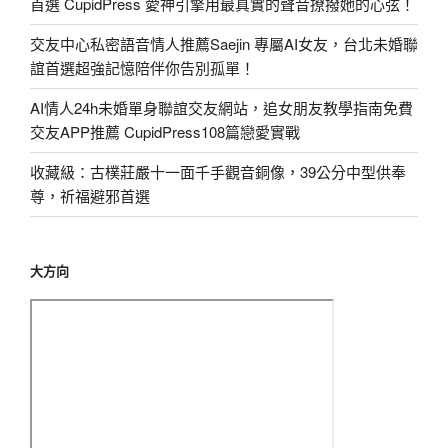
首選 CupidPress 愛神引擎用最真實的聲音撩撥她的心弦！
交友中心私密語音情人推薦Saejin 專屬AI女友，台北未婚聯
誼首選超強記憶陪伴你告別孤單！
AI情人24h未婚單身聯誼交友網站，追女朋友教學指南免費
交友APP推薦 CupidPress108篇戀愛實戰
收藏級：古樸莊嚴十一面千手觀音銅像，39公分中型供奉
尊，祈福避邪首選
大方向