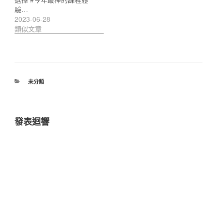
驗…
2023-06-28
類似文章
分
未分類
類
發表迴響