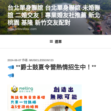
跳
台北單身聯誼 台北單身聯誼 未婚聯
至
誼 二婚交友｜專業婚友社推薦 新北
主
要
桃園 基隆 新竹交友配對
內
www.onlovebox.com
容
選單
發
2024-08-07
作者:
MUSICLESSON123
佈
**爵士鼓夏令營熱情招生中！**
於