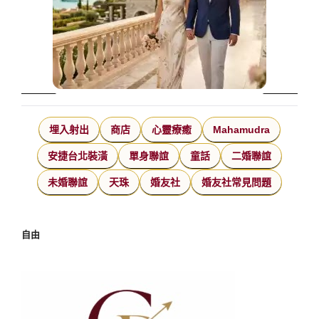
埋入射出
商店
心靈療癒
Mahamudra
安捷台北裝潢
單身聯誼
童話
二婚聯誼
未婚聯誼
天珠
婚友社
婚友社常見問題
自由