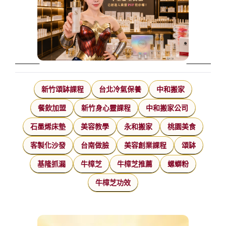
新竹頌缽課程
台北冷氣保養
中和搬家
餐飲加盟
新竹身心靈課程
中和搬家公司
石墨烯床墊
美容教學
永和搬家
桃園美食
客製化沙發
台南做臉
美容創業課程
頌缽
基隆抓漏
牛樟芝
牛樟芝推薦
螺螄粉
牛樟芝功效