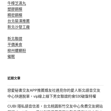
牛樟芝滴丸
塑膠鋼模
精密鋼模
台北裝潢推薦
新北沙發工廠
新北聯誼
平價美食
柳州螺螄粉
催眠
近期文章
戀愛秘書交友APP推薦婚友社遇見你的愛人新北語音交友
中心快速脫單，vip線上線下男女聯誼約會530破盤特權
CUBI 隱私語音信差，台北桃園新竹交友中心免費交友網站