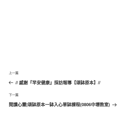
文
上
上一篇
章
一
// 感謝『早安健康』採訪報導【頌缽原本】//
導
篇
覽
文
下
下一篇
章
一
閱讀心靈|頌缽原本一缽入心單缽課程(0806中壢教室)
篇
文
章