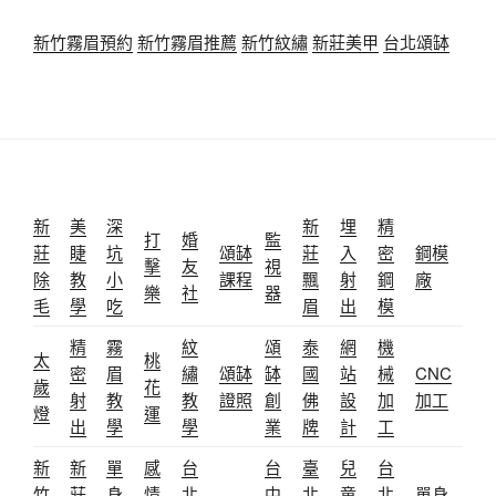
新竹霧眉預約
新竹霧眉推薦
新竹紋繡
新莊美甲
台北頌缽
新
美
深
新
埋
精
打
婚
監
莊
睫
坑
頌缽
莊
入
密
鋼模
擊
友
視
除
教
小
課程
飄
射
鋼
廠
樂
社
器
毛
學
吃
眉
出
模
精
霧
紋
頌
泰
網
機
太
桃
密
眉
繡
頌缽
缽
國
站
械
CNC
歲
花
射
教
教
證照
創
佛
設
加
加工
燈
運
出
學
學
業
牌
計
工
新
新
單
感
台
台
臺
兒
台
竹
莊
身
情
北
中
北
童
北
單身