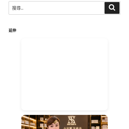
搜
搜
尋
尋
關
鍵
延伸
字: