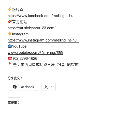
粉絲頁
https://www.facebook.com/meilingneihu
官方網站
https://musiclesson123.com/
Instagram
https://www.instagram.com/meiling_neihu_
YouTube
www.youtube.com/@meiling7089
(02)2796-1626
臺北市內湖區成功路三段174巷15號7樓
分享此文：
Facebook
X
請按讚：