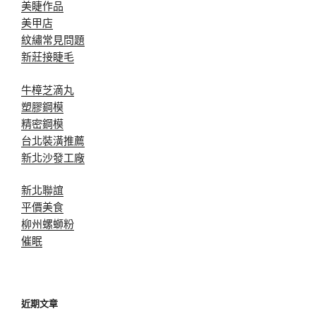
美睫作品
美甲店
紋繡常見問題
新莊接睫毛
牛樟芝滴丸
塑膠鋼模
精密鋼模
台北裝潢推薦
新北沙發工廠
新北聯誼
平價美食
柳州螺螄粉
催眠
近期文章