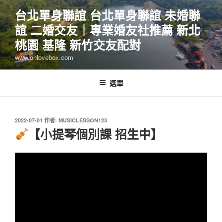
跳
台北單身聯誼 台北單身聯誼 未婚聯
至
誼 二婚交友｜專業婚友社推薦 新北
主
要
桃園 基隆 新竹交友配對
內
www.onlovebox.com
容
選單
發
2022-07-01
作者:
MUSICLESSON123
佈
【小提琴個別課 招生中】
於