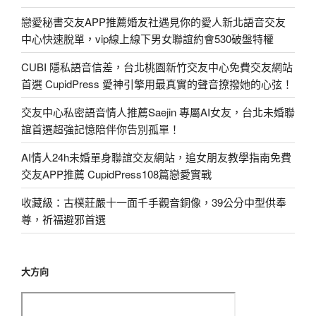
戀愛秘書交友APP推薦婚友社遇見你的愛人新北語音交友
中心快速脫單，vip線上線下男女聯誼約會530破盤特權
CUBI 隱私語音信差，台北桃園新竹交友中心免費交友網站
首選 CupidPress 愛神引擎用最真實的聲音撩撥她的心弦！
交友中心私密語音情人推薦Saejin 專屬AI女友，台北未婚聯
誼首選超強記憶陪伴你告別孤單！
AI情人24h未婚單身聯誼交友網站，追女朋友教學指南免費
交友APP推薦 CupidPress108篇戀愛實戰
收藏級：古樸莊嚴十一面千手觀音銅像，39公分中型供奉
尊，祈福避邪首選
大方向