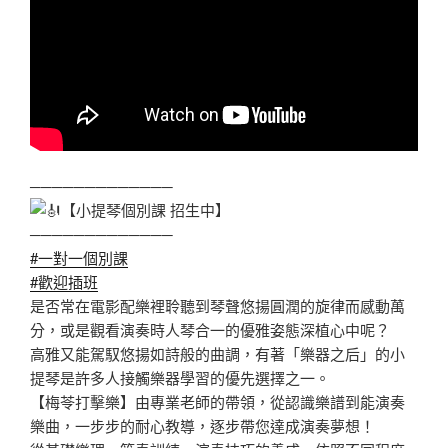
─────────────
【小提琴個別課 招生中】
─────────────
#一對一個別課
#歡迎插班
是否常在電影配樂裡聆聽到琴聲悠揚圓潤的旋律而感動萬
分，或是觀看演奏時人琴合一的優雅姿態深植心中呢？
高雅又能駕馭悠揚如詩般的曲調，有著「樂器之后」的小
提琴是許多人接觸樂器學習的優先選擇之一。
【梅苓打擊樂】由專業老師的帶領，從認識樂譜到能演奏
樂曲，一步步的耐心教導，逐步帶您達成演奏夢想！