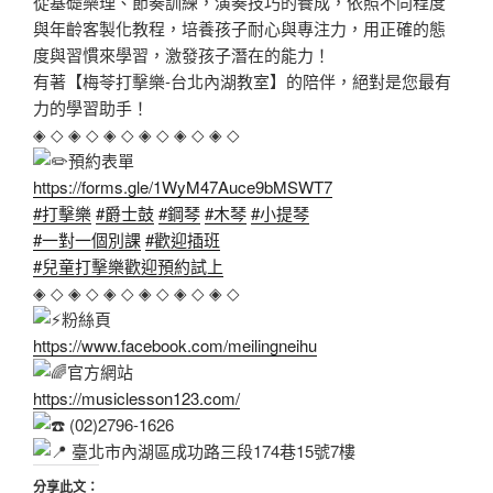
從基礎樂理、節奏訓練，演奏技巧的養成，依照不同程度
與年齡客製化教程，培養孩子耐心與專注力，用正確的態
度與習慣來學習，激發孩子潛在的能力！
有著【梅苓打擊樂-台北內湖教室】的陪伴，絕對是您最有
力的學習助手！
◈ ◇ ◈ ◇ ◈ ◇ ◈ ◇ ◈ ◇ ◈ ◇
預約表單
https://forms.gle/1WyM47Auce9bMSWT7
#打擊樂
#爵士鼓
#鋼琴
#木琴
#小提琴
#一對一個別課
#歡迎插班
#兒童打擊樂歡迎預約試上
◈ ◇ ◈ ◇ ◈ ◇ ◈ ◇ ◈ ◇ ◈ ◇
粉絲頁
https://www.facebook.com/meilingneihu
官方網站
https://musiclesson123.com/
(02)2796-1626
臺北市內湖區成功路三段174巷15號7樓
分享此文：