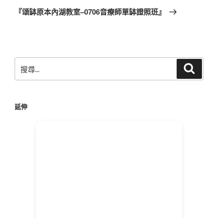
章
一
『頌缽原本內湖教室–0706音療師單缽證照班』
篇
文
章
搜
搜
尋
尋
關
鍵
延伸
字: