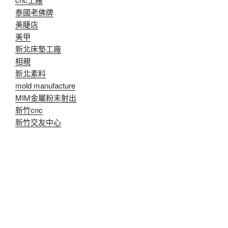
泰國老佛牌
美睫店
美甲
新北床墊工廠
相親
新北素料
mold manufacture
MIM金屬粉末射出
新竹cnc
新竹交友中心