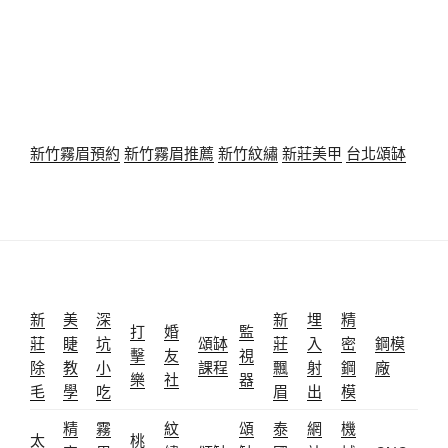
新竹霧眉預約
新竹霧眉推薦
新竹紋繡
新莊美甲
台北頌缽
新
美
深
新
埋
精
打
婚
監
莊
睫
坑
頌缽
莊
入
密
鋼模
擊
友
視
除
教
小
課程
飄
射
鋼
廠
樂
社
器
毛
學
吃
眉
出
模
精
霧
紋
頌
泰
網
機
太
桃