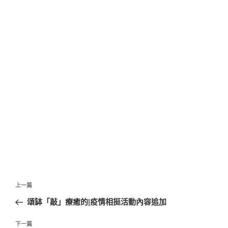
文
上
上一篇
章
一
頌缽「敲」療癒的|疫情相挺活動內容追加
導
篇
覽
文
下
下一篇