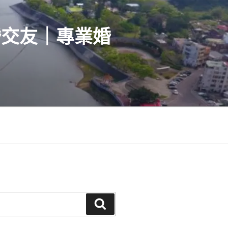
婚交友｜專業婚
搜
尋