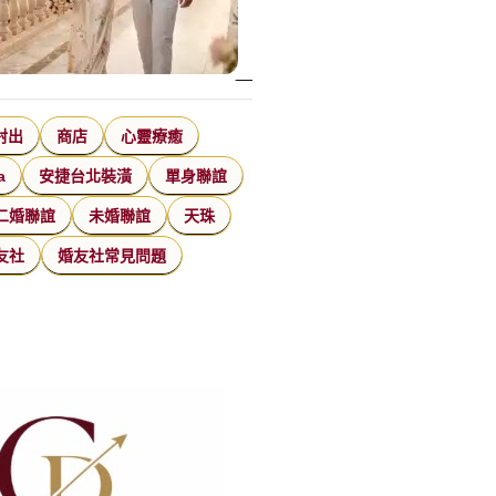
射出
商店
心靈療癒
a
安捷台北裝潢
單身聯誼
二婚聯誼
未婚聯誼
天珠
友社
婚友社常見問題