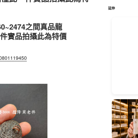
鍵
字:
延伸
0~2474之間真品龍
一件實品拍攝此為特價
100801119450