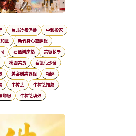
程
台北冷氣保養
中和搬家
飲加盟
新竹身心靈課程
公司
石墨烯床墊
美容教學
家
桃園美食
客製化沙發
臉
美容創業課程
頌缽
漏
牛樟芝
牛樟芝推薦
螺螄粉
牛樟芝功效