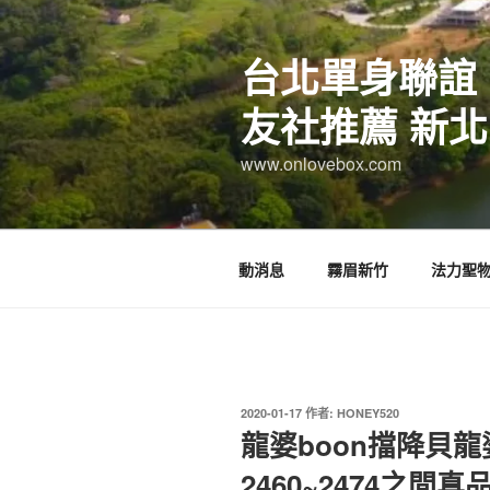
跳
至
台北單身聯誼
主
要
友社推薦 新北
內
容
www.onlovebox.com
動消息
霧眉新竹
法力聖
發
2020-01-17
作者:
HONEY520
佈
龍婆boon擋降貝
於
2460~2474之