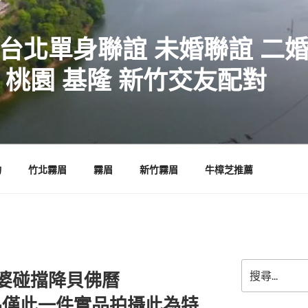
 台北單身聯誼 未婚聯誼 二
 桃園 基隆 新竹交友配對
物
竹北霧眉
霧眉
新竹霧眉
牛樟芝推薦
搜
龍婆碰擋降貝佛曆
尋
關
間真品僅此一件實品拍攝此為特