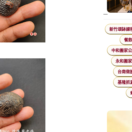
新竹頌缽課
餐
中和搬家
永和搬
台南做
基隆抓