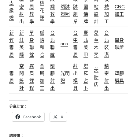
太
桃
密
眉
繡
頌缽
缽
國
站
械
CNC
歲
花
射
教
教
證照
創
佛
設
加
加工
燈
運
出
學
學
業
牌
計
工
新
新
單
感
台
台
臺
兒
台
竹
莊
身
情
北
中
北
童
北
單身
cnc
霧
美
聯
和
聯
霧
美
木
裝
聯誼
眉
睫
誼
合
誼
眉
甲
琴
潢
空
霧
金
塑
射
塔
精
美
霧
間
眉
屬
膠
光明
出
羅
密
塑膠
睫
眉
設
課
加
射
燈
模
占
射
模具
店
計
程
工
出
具
卜
出
分享此文：
Facebook
X
請按讚：