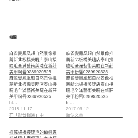
相關
麻雀變鳳凰超自然景像推
麻雀變鳳凰超自然景像推
薦新北板橋美睫店泰山接
薦新北板橋美睫店泰山接
睫毛全滿藝術美睫在新莊
睫毛全滿藝術美睫在新莊
美甲粉唇0289920525
美甲粉唇0289920525
麻雀變鳳凰超自然景像推
麻雀變鳳凰超自然景像推
薦新北板橋美睫店泰山接
薦新北板橋美睫店泰山接
睫毛全滿藝術美睫在新莊
睫毛全滿藝術美睫在新莊
美甲粉唇0289920525
美甲粉唇0289920525
ht…
ht…
2018-11-17
2017-09-12
在「影音相簿」中
類似文章
推薦板橋接睫毛的價錢專