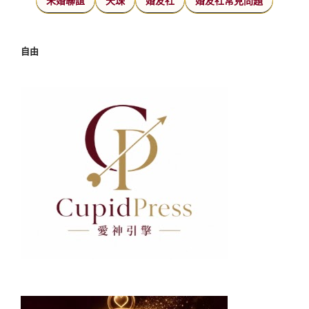
未婚聯誼
天珠
婚友社
婚友社常見問題
自由