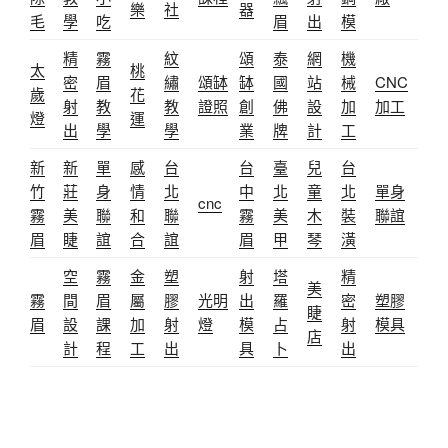
樂
社
器
毛
學
吃
眉
出
模
精
霧
紋
頌
泰
網
機
太
桃
密
眉
繡
頌缽
缽
國
站
械
CNC
歲
花
射
教
教
證照
創
佛
設
加
加工
燈
運
出
學
學
業
牌
計
工
新
新
單
感
台
台
臺
兒
台
竹
莊
身
情
北
中
北
童
北
單身
cnc
霧
美
聯
和
聯
霧
美
木
裝
聯誼
眉
睫
誼
合
誼
眉
甲
琴
潢
空
霧
金
塑
射
塔
精
美
霧
間
眉
屬
膠
光明
出
羅
密
塑膠
睫
眉
設
課
加
射
燈
模
占
射
模具
店
計
程
工
出
具
卜
出