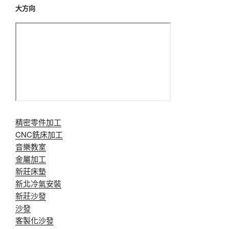
大方向
精密零件加工
CNC銑床加工
音樂教室
金屬加工
新莊床墊
新北冷氣安裝
新莊沙發
沙發
客製化沙發