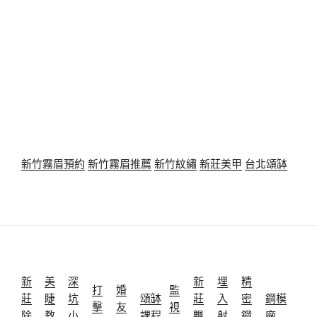
新竹霧眉預約
新竹霧眉推薦
新竹紋繡
新莊美甲
台北頌缽
新
美
深
新
埋
精
打
婚
監
莊
睫
坑
頌缽
莊
入
密
鋼模
擊
友
視
除
教
小
課程
飄
射
鋼
廠