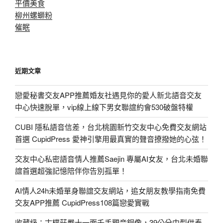
平價美食
柳州螺螄粉
催眠
近期文章
戀愛秘書交友APP推薦婚友社遇見你的愛人新北語音交友
中心快速脫單，vip線上線下男女聯誼約會530破盤特權
CUBI 隱私語音信差，台北桃園新竹交友中心免費交友網站
首選 CupidPress 愛神引擎用最真實的聲音撩撥她的心弦！
交友中心私密語音情人推薦Saejin 專屬AI女友，台北未婚聯
誼首選超強記憶陪伴你告別孤單！
AI情人24h未婚單身聯誼交友網站，追女朋友教學指南免費
交友APP推薦 CupidPress108篇戀愛實戰
收藏級：古樸莊嚴十一面千手觀音銅像，39公分中型供奉