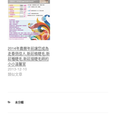
2014年農曆年前讓您成為
走春俏佳人,新莊植睫毛,新
莊種睫毛,新莊接睫毛師的
小小溫馨室
2013-12-10
類似文章
分
未分類
類