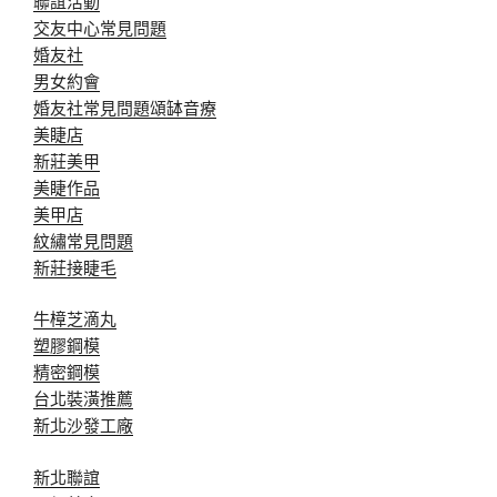
聯誼活動
交友中心常見問題
婚友社
男女約會
婚友社常見問題
頌缽音療
美睫店
新莊美甲
美睫作品
美甲店
紋繡常見問題
新莊接睫毛
牛樟芝滴丸
塑膠鋼模
精密鋼模
台北裝潢推薦
新北沙發工廠
新北聯誼