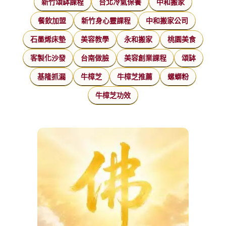
新竹頌缽課程
台北冷氣保養
中和搬家
餐飲加盟
新竹身心靈課程
中和搬家公司
石墨烯床墊
美容教學
永和搬家
桃園美食
客製化沙發
台南做臉
美容創業課程
頌缽
基隆抓漏
牛樟芝
牛樟芝推薦
螺螄粉
牛樟芝功效