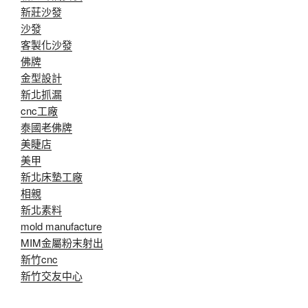
新莊沙發
沙發
客製化沙發
佛牌
金型設計
新北抓漏
cnc工廠
泰國老佛牌
美睫店
美甲
新北床墊工廠
相親
新北素料
mold manufacture
MIM金屬粉末射出
新竹cnc
新竹交友中心