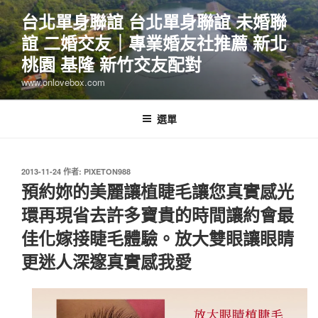
跳
台北單身聯誼 台北單身聯誼 未婚聯
至
誼 二婚交友｜專業婚友社推薦 新北
主
要
桃園 基隆 新竹交友配對
內
www.onlovebox.com
容
選單
發
2013-11-24
作者:
PIXETON988
佈
預約妳的美麗讓植睫毛讓您真實感光
於
環再現省去許多寶貴的時間讓約會最
佳化嫁接睫毛體驗。放大雙眼讓眼睛
更迷人深邃真實感我愛