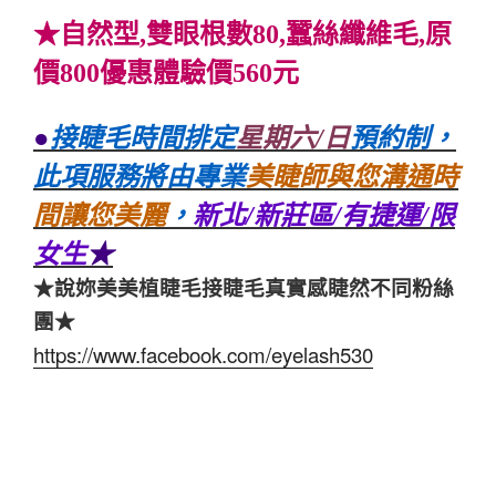
★自然型,雙眼根數80,蠶絲纖維毛,原
價800優惠體驗價560元
●
接睫毛時間排定
星期六/日
預約制
，
此項服務將由專業
美睫師與您溝通時
間讓您美麗
，
新北/新莊區/有捷運/限
女生
★
★說妳美美植睫毛接睫毛真實感睫然不同粉絲
團★
https://www.facebook.com/eyelash530