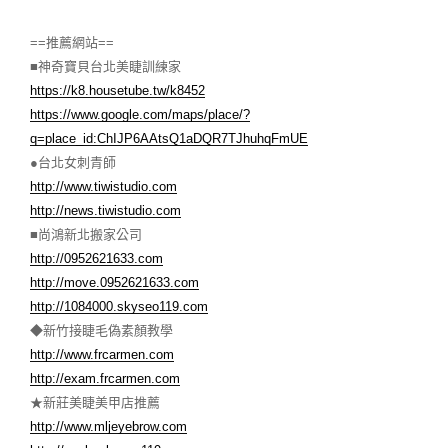
==推薦網站==
■神奇寶貝台北美睫訓練家
https://k8.housetube.tw/k8452
https://www.google.com/maps/place/?
q=place_id:ChIJP6AAtsQ1aDQR7TJhuhqFmUE
●台北女刺青師
http://www.tiwistudio.com
http://news.tiwistudio.com
■尚鴻新北搬家公司
http://0952621633.com
http://move.0952621633.com
http://1084000.skyseo119.com
◆新竹接睫毛偽素顏教學
http://www.frcarmen.com
http://exam.frcarmen.com
★新莊美睫美甲店推薦
http://www.mljeyebrow.com