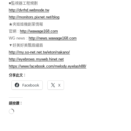
■監視器工程規劃
http://dvrhd.webnode.tw
http://monitors.pixnet.net/blog
★夾娃娃機創業情報
官網 :
http://wawage168.com
WG news :
http://news.wawage168.com
▼好美好美飄眉繡眉
http://my.so-net.net.tw/eton/nakano/
http://eyebrows.myweb.hinet.net
https://www.facebook.com/melody.eyelash88/
分享此文：
Facebook
X
請按讚：
正
在
載