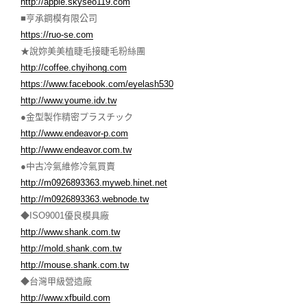
http://apple.skyseo119.com
■亨承鋼模有限公司
https://ruo-se.com
★說妳美美植睫毛接睫毛粉絲團
http://coffee.chyihong.com
https://www.facebook.com/eyelash530
http://www.youme.idv.tw
●金型製作精密プラスチック
http://www.endeavor-p.com
http://www.endeavor.com.tw
●中古冷氣維修冷氣買賣
http://m0926893363.myweb.hinet.net
http://m0926893363.webnode.tw
◆ISO9001優良模具廠
http://www.shank.com.tw
http://mold.shank.com.tw
http://mouse.shank.com.tw
◆台灣甲級營造廠
http://www.xfbuild.com