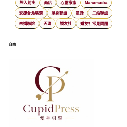
埋入射出
商店
心靈療癒
Mahamudra
安捷台北裝潢
單身聯誼
童話
二婚聯誼
未婚聯誼
天珠
婚友社
婚友社常見問題
自由