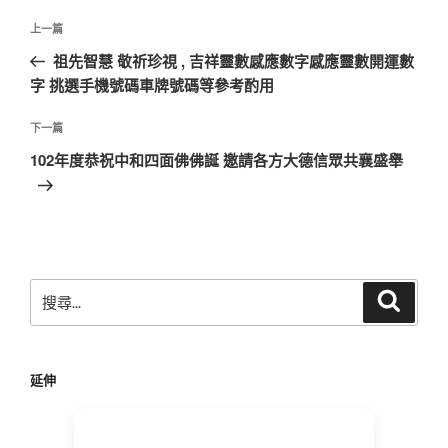
文
上
上一篇
章
一
祖先智慧 敬祈珍視 , 吉祥靈數感應數字感應靈數開運數
導
篇
字 挑選手機號碼車牌號碼等參考酌用
覽
文
章
下
下一篇
一
102年度恭祝中和四面佛佛誕 邀請各方大德信眾共襄盛舉
篇
文
章
搜
搜
尋
尋
關
鍵
延伸
字: