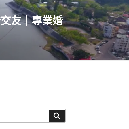
婚交友｜專業婚
搜
尋