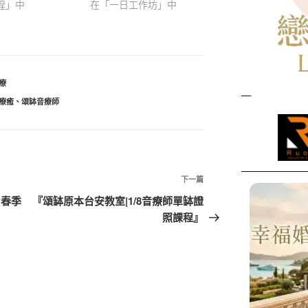
程」中
在「一日工作坊」中
療
療癒
、
頌缽音療師
下
下一篇
一
】春季
『頌缽原本台安教室|1/8音療師單缽證
篇
照課程』
文
章