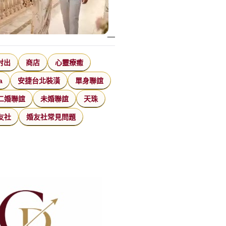
射出
商店
心靈療癒
a
安捷台北裝潢
單身聯誼
二婚聯誼
未婚聯誼
天珠
友社
婚友社常見問題