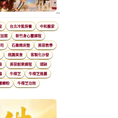
程
台北冷氣保養
中和搬家
飲加盟
新竹身心靈課程
公司
石墨烯床墊
美容教學
家
桃園美食
客製化沙發
臉
美容創業課程
頌缽
漏
牛樟芝
牛樟芝推薦
螺螄粉
牛樟芝功效