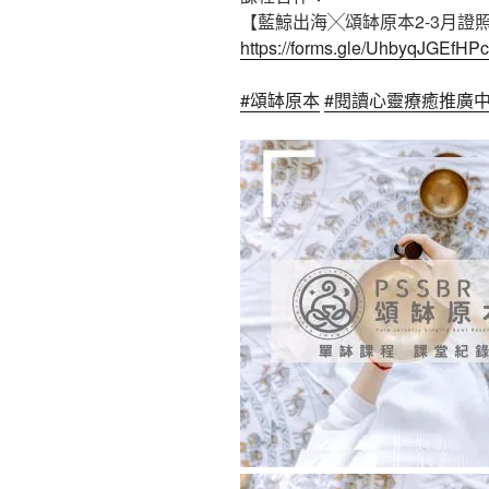
【藍鯨出海╳頌缽原本2-3月證
https://forms.gle/UhbyqJGEfHP
#頌缽原本
#閱讀心靈療癒推廣