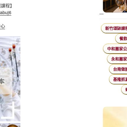
照課程】
cabuj6
中心
新竹頌缽課
餐
中和搬家
永和搬
台南做
基隆抓