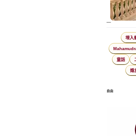
埋入
Mahamudr
童話
婚
自由