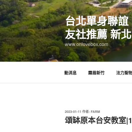
跳
至
台北單身聯誼
主
要
友社推薦 新北
內
容
www.onlovebox.com
動消息
霧眉新竹
法力聖
發
2023-01-11
作者:
FARM
佈
頌缽原本台安教室|
於