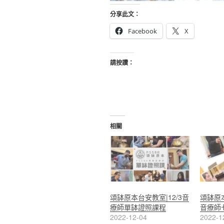
分享此文：
Facebook
X
請按讚：
相關
頌缽原本台安教室|12/3音
頌缽原本
療師單缽證照課程
音療師
2022-12-04
2022-1