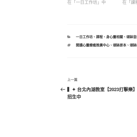
在「一日工作坊」中
在「課
分
一日工作坊
、
課程
、
身心靈相關
、
頌缽音
類
標
閱讀心靈療癒推廣中心
、
頌缽原本
、
頌缽
籤
文
上
上一篇
章
一
▍✦ 台北內湖教室【2023打擊樂
篇
招生中
導
文
覽
章