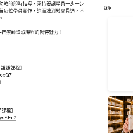
鍵
助教的即時指導，秉持著讓學員一步一步
字:
延伸
著每位學員實作，進而達到融會貫通，不
。
–音療師證照課程的獨特魅力！
3月證照課程】
gEopQ7
）
師課程】
8ysSEo7