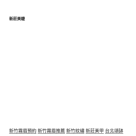
新莊美睫
新竹霧眉預約
新竹霧眉推薦
新竹紋繡
新莊美甲
台北頌缽