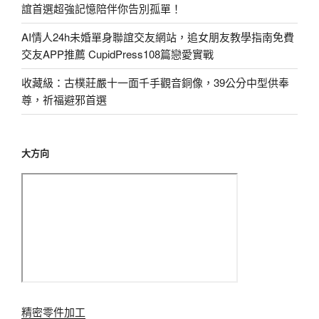
誼首選超強記憶陪伴你告別孤單！
AI情人24h未婚單身聯誼交友網站，追女朋友教學指南免費
交友APP推薦 CupidPress108篇戀愛實戰
收藏級：古樸莊嚴十一面千手觀音銅像，39公分中型供奉
尊，祈福避邪首選
大方向
精密零件加工