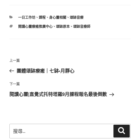
分
一日工作坊
、
課程
、
身心靈相關
、
頌缽音療
類
標
閱讀心靈療癒推廣中心
、
頌缽原本
、
頌缽音療師
籤
文
上
上一篇
章
一
團體頌缽療癒｜七缽•月靜心
導
篇
覽
文
下
下一篇
章
一
閱讀心靈|直覺式托特塔羅9月課程報名最後倒數
篇
文
章
搜
搜
尋
尋