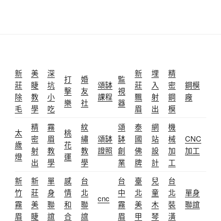
新
美
深
新
埋
精
打
婚
監
莊
睫
坑
頌缽
莊
入
密
鋼模
擊
友
視
除
教
小
課程
飄
射
鋼
廠
樂
社
器
毛
學
吃
眉
出
模
精
霧
紋
頌
泰
網
機
太
桃
密
眉
繡
頌缽
缽
國
站
械
CNC
歲
花
射
教
教
證照
創
佛
設
加
加工
燈
運
出
學
學
業
牌
計
工
新
新
單
感
台
台
臺
兒
台
竹
莊
身
情
北
中
北
童
北
單身
cnc
霧
美
聯
和
聯
霧
美
木
裝
聯誼
眉
睫
誼
合
誼
眉
甲
琴
潢