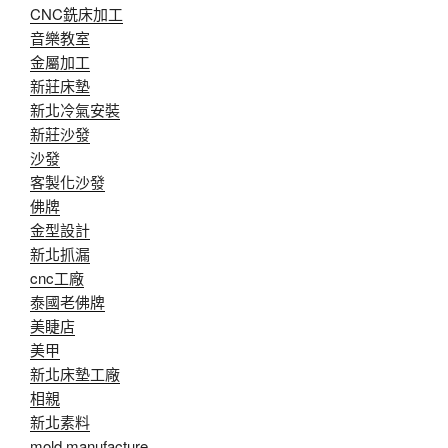
CNC銑床加工
音樂教室
金屬加工
新莊床墊
新北冷氣安裝
新莊沙發
沙發
客製化沙發
佛牌
金型設計
新北抓漏
cnc工廠
泰國老佛牌
美睫店
美甲
新北床墊工廠
相親
新北素料
mold manufacture