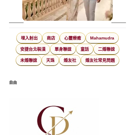
埋入射出
商店
心靈療癒
Mahamudra
安捷台北裝潢
單身聯誼
童話
二婚聯誼
未婚聯誼
天珠
婚友社
婚友社常見問題
自由