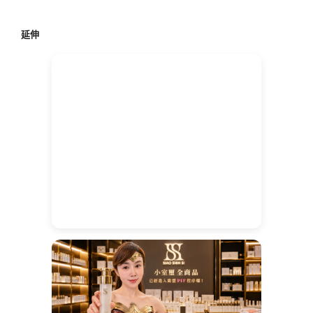
關
鍵
延伸
字: