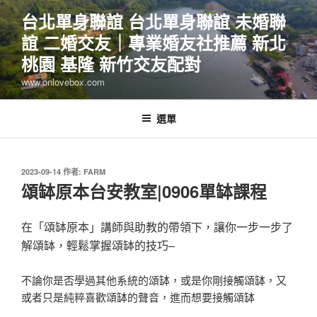
跳
台北單身聯誼 台北單身聯誼 未婚聯
至
誼 二婚交友｜專業婚友社推薦 新北
主
要
桃園 基隆 新竹交友配對
內
www.onlovebox.com
容
選單
發
2023-09-14
作者:
FARM
佈
頌缽原本台安教室|0906單缽課程
於
在「頌缽原本」講師與助教的帶領下，讓你一步一步了
解頌缽，輕鬆掌握頌缽的技巧–
不論你是否學過其他系統的頌缽，或是你剛接觸頌缽，又
或者只是純粹喜歡頌缽的聲音，進而想要接觸頌缽