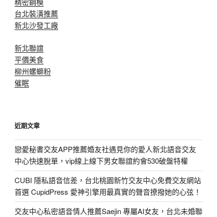
精密鋼模
台北裝潢推薦
新北沙發工廠
新北聯誼
平價美食
柳州螺螄粉
催眠
近期文章
戀愛秘書交友APP推薦婚友社遇見你的愛人新北語音交友
中心快速脫單，vip線上線下男女聯誼約會530破盤特權
CUBI 隱私語音信差，台北桃園新竹交友中心免費交友網站
首選 CupidPress 愛神引擎用最真實的聲音撩撥她的心弦！
交友中心私密語音情人推薦Saejin 專屬AI女友，台北未婚聯