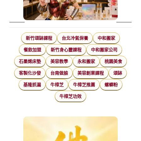
新竹頌缽課程
台北冷氣保養
中和搬家
餐飲加盟
新竹身心靈課程
中和搬家公司
石墨烯床墊
美容教學
永和搬家
桃園美食
客製化沙發
台南做臉
美容創業課程
頌缽
基隆抓漏
牛樟芝
牛樟芝推薦
螺螄粉
牛樟芝功效