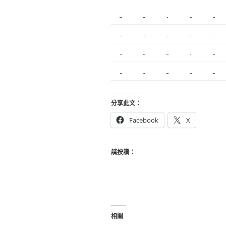
新莊植睫毛
板橋美睫
攝影
新北搬家
塑膠射出
內湖飄眉
R1
模具開發
冷氣
營造
搬家服務
新莊接睫毛
中和搬家
繡眉
搬家公司
契約搬家
精密模具
室內設計
空間設計
合法搬家
分享此文：
Facebook
X
請按讚：
相關