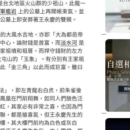
是台北地區火山群的少祖山，此龍一
軍艦岩
上的公墓上再開帳束氣，並
公墓上即安葬著王永慶的雙親。
的大風水吉地，亦即「大為都邑帝
中心，論財錢是首富，而
淡水河
是
家祖墳和祖厝，而捍守錢財的左方
大屯山的「玉象」。有分別有王家祖
此「金三角」以此而成巨富，雖曰
法」，即左青龍右白虎，前朱雀後
鳳凰在門前翔舞，如同人們臉色泛
紅，其家必有非常之喜，也因為門
聯，都是搶喜氣，但王永慶先生的
樓，其大樓門前均為白色或灰白