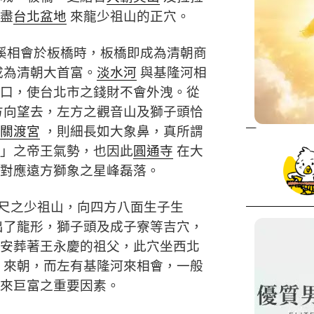
盡
台北盆地
來龍少祖山的正穴。
溪相會於板橋時，板橋即成為清朝商
成為清朝大首富。
淡水河
與基隆河相
口，使台北市之錢財不會外洩。從
方向望去，左方之觀音山及獅子頭恰
關渡宮
，則細長如大象鼻，真所謂
」之帝王氣勢，也因此
圓通寺
在大
對應遠方獅象之星峰磊落。
尺之少祖山，向四方八面生子生
出了龍形，獅子頭及成子寮等吉穴，
安葬著王永慶的祖父，此穴坐西北
來朝，而左有基隆河來相會，一般
來巨富之重要因素。