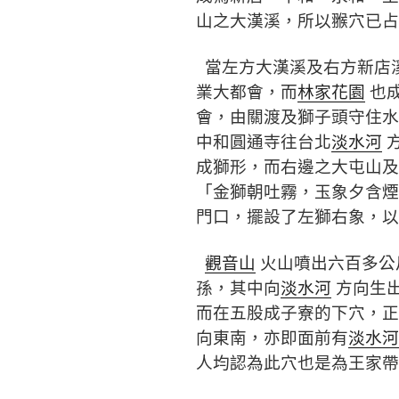
山之大漢溪，所以翭穴已占
當左方大漢溪及右方新店
業大都會，而
林家花園
也
會，由關渡及獅子頭守住水
中和圓通寺往台北
淡水河
成獅形，而右邊之大屯山及
「金獅朝吐霧，玉象夕含煙
門口，擺設了左獅右象，以
觀音山
火山噴出六百多公
孫，其中向
淡水河
方向生
而在五股成子寮的下穴，正
向東南，亦即面前有
淡水河
人均認為此穴也是為王家帶