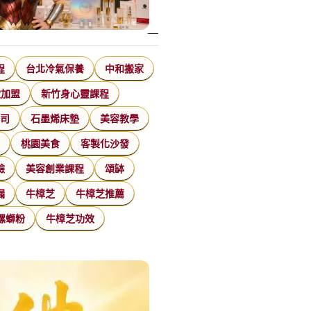
程
台北冷氣保養
中和搬家
飲加盟
新竹身心靈課程
公司
石墨烯床墊
美容教學
家
桃園美食
客製化沙發
臉
美容創業課程
頌缽
漏
牛樟芝
牛樟芝推薦
螺螄粉
牛樟芝功效