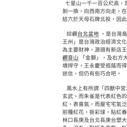
七星山一千一百公尺高，
剝一換，向西南方向走，在
結穴於天母石牌北投，因此
綜觀
台北盆地
，是台灣島
王州」是台灣政治經濟文化
為主要財神，源頭有新店王
觀音山
「金獅」，及右方
墳捍守，王永慶受祖蔭而得
迷信，但仍有些巧合吧。
風水上有所謂「四獸中宮
玄武。而朱雀是代表紅色的
紅，表喜氣，而屋宅宅氣泛
前種紅花，掛彩球，貼紅春
林口長庚及台北長庚台塑大