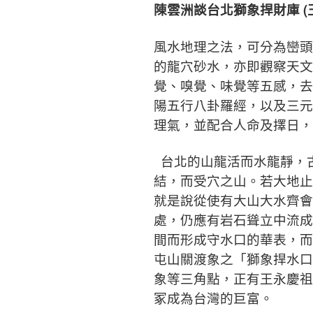
陳雲洲談台北獅象捍財庫 (
風水地理之法，可分為巒頭
的龍穴砂水，亦即觀察天文
覺、嗅覺、味覺等五感，去
陽五行八卦羅經，以及三元
理氣，並配合人命及擇日，
台北的山龍活而水龍靜，
結，而受穴之山。若大地止
就是說從使有大山大水齊會
處，仍應有岩石聳立中流成
間而形成守水口的華表，而
屯山關渡象之「獅象捍水口
象等三角點，正有王永慶祖
冢成為台灣的巨富。