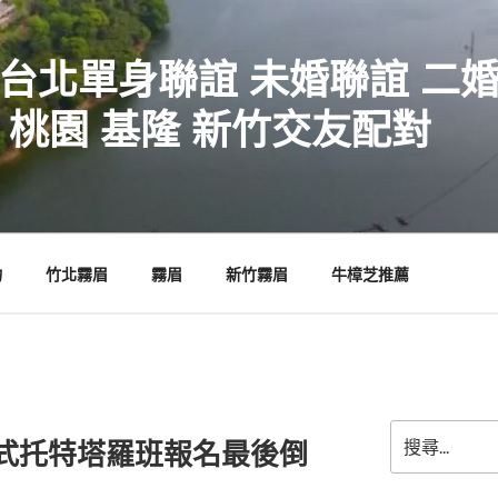
 台北單身聯誼 未婚聯誼 二
 桃園 基隆 新竹交友配對
物
竹北霧眉
霧眉
新竹霧眉
牛樟芝推薦
搜
直覺式托特塔羅班報名最後倒
尋
關