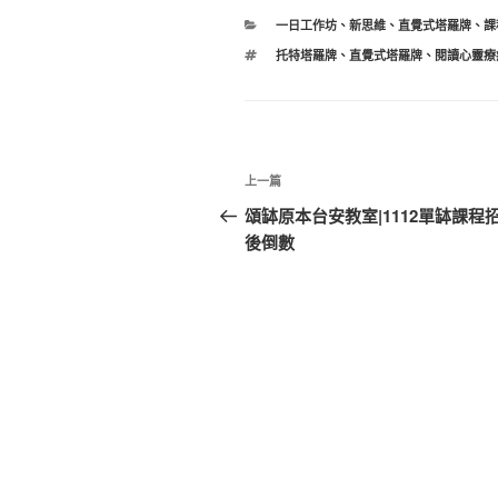
分
一日工作坊
、
新思維
、
直覺式塔羅牌
、
課
類
標
托特塔羅牌
、
直覺式塔羅牌
、
閱讀心靈療
籤
文
上
上一篇
章
一
頌缽原本台安教室|1112單缽課程
篇
後倒數
導
文
覽
章