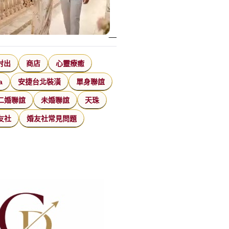
射出
商店
心靈療癒
a
安捷台北裝潢
單身聯誼
二婚聯誼
未婚聯誼
天珠
友社
婚友社常見問題