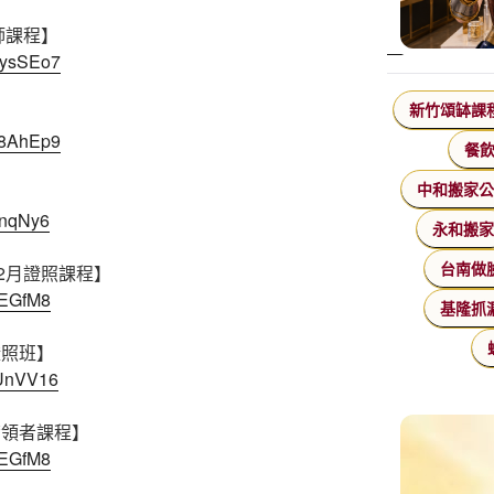
師課程】
8ysSEo7
新竹頌缽課
H8AhEp9
餐
】
中和搬家
xnqNy6
永和搬
12月證照課程】
台南做
GEGfM8
基隆抓
證照班】
dUnVV16
帶領者課程】
GEGfM8