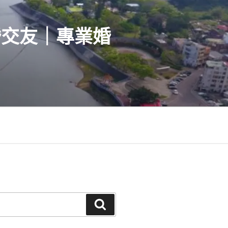
婚交友｜專業婚
搜
尋