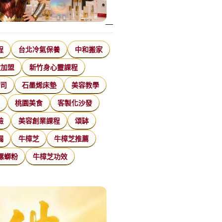
程
台北冷氣保養
中和搬家
飲加盟
新竹身心靈課程
公司
石墨烯床墊
美容教學
家
桃園美食
客製化沙發
臉
美容創業課程
頌缽
漏
牛樟芝
牛樟芝推薦
螺螄粉
牛樟芝功效