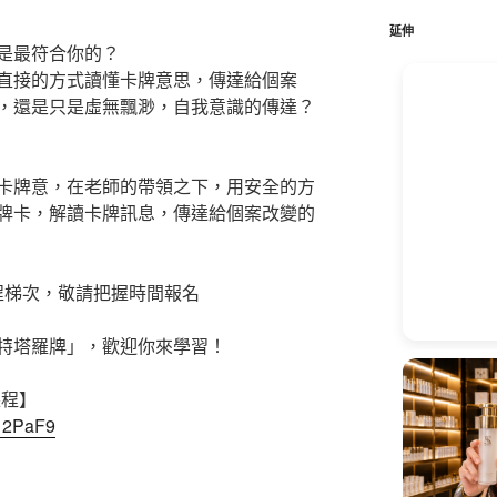
鍵
字:
延伸
是最符合你的？
直接的方式讀懂卡牌意思，傳達給個案
，還是只是虛無飄渺，自我意識的傳達？
卡牌意，在老師的帶領之下，用安全的方
牌卡，解讀卡牌訊息，傳達給個案改變的
課程梯次，敬請把握時間報名
特塔羅牌」，歡迎你來學習！
課程】
312PaF9