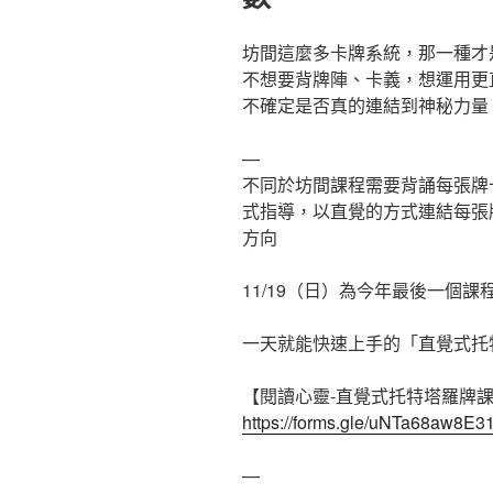
坊間這麼多卡牌系統，那一種才
不想要背牌陣、卡義，想運用更
不確定是否真的連結到神秘力量
—
不同於坊間課程需要背誦每張牌
式指導，以直覺的方式連結每張
方向
11/19（日）為今年最後一個
一天就能快速上手的「直覺式托
【閱讀心靈-直覺式托特塔羅牌
https://forms.gle/uNTa68aw8E
—