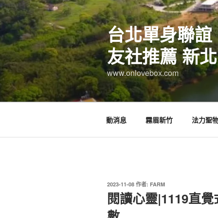
跳
至
台北單身聯誼
主
要
友社推薦 新北
內
容
www.onlovebox.com
動消息
霧眉新竹
法力聖
發
2023-11-08
作者:
FARM
佈
閱讀心靈|1119
於
數