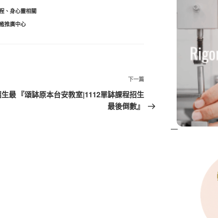
程
、
身心靈相關
癒推廣中心
下
下一篇
一
招生最
『頌缽原本台安教室|1112單缽課程招生
篇
最後倒數』
文
章