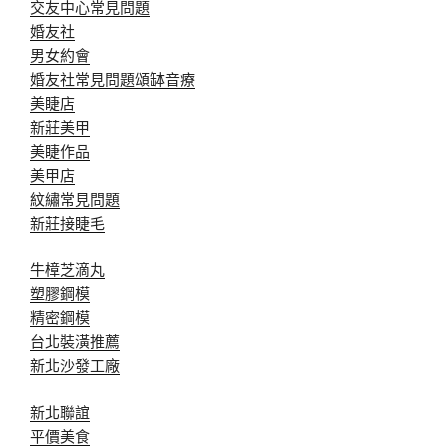
交友中心常見問題
婚友社
男女約會
婚友社常見問題
頌缽音療
美睫店
新莊美甲
美睫作品
美甲店
紋繡常見問題
新莊接睫毛
牛樟芝滴丸
塑膠鋼模
精密鋼模
台北裝潢推薦
新北沙發工廠
新北聯誼
平價美食