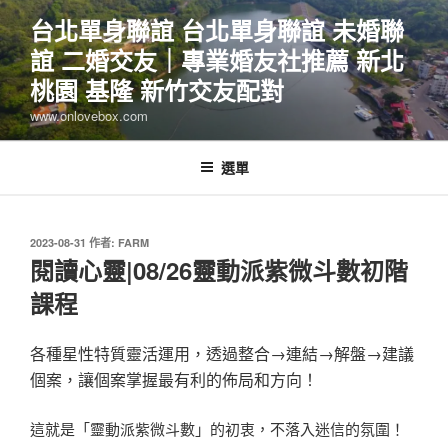
跳
台北單身聯誼 台北單身聯誼 未婚聯
至
誼 二婚交友｜專業婚友社推薦 新北
主
要
桃園 基隆 新竹交友配對
內
www.onlovebox.com
容
選單
發
2023-08-31
作者:
FARM
佈
閱讀心靈|08/26靈動派紫微斗數初階
於
課程
各種星性特質靈活運用，透過整合→連結→解盤→建議
個案，讓個案掌握最有利的佈局和方向！
這就是「靈動派紫微斗數」的初衷，不落入迷信的氛圍！