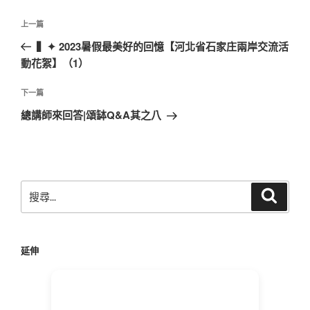
文
上
上一篇
章
一
▍✦ 2023暑假最美好的回憶【河北省石家庄兩岸交流活
導
篇
動花絮】（1）
覽
文
章
下
下一篇
一
總講師來回答|頌缽Q&A其之八
篇
文
章
搜
搜
尋
尋
關
鍵
延伸
字: