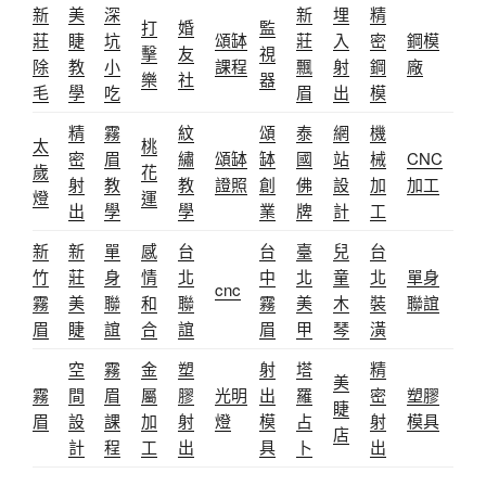
新
美
深
新
埋
精
打
婚
監
莊
睫
坑
頌缽
莊
入
密
鋼模
擊
友
視
除
教
小
課程
飄
射
鋼
廠
樂
社
器
毛
學
吃
眉
出
模
精
霧
紋
頌
泰
網
機
太
桃
密
眉
繡
頌缽
缽
國
站
械
CNC
歲
花
射
教
教
證照
創
佛
設
加
加工
燈
運
出
學
學
業
牌
計
工
新
新
單
感
台
台
臺
兒
台
竹
莊
身
情
北
中
北
童
北
單身
cnc
霧
美
聯
和
聯
霧
美
木
裝
聯誼
眉
睫
誼
合
誼
眉
甲
琴
潢
空
霧
金
塑
射
塔
精
美
霧
間
眉
屬
膠
光明
出
羅
密
塑膠
睫
眉
設
課
加
射
燈
模
占
射
模具
店
計
程
工
出
具
卜
出