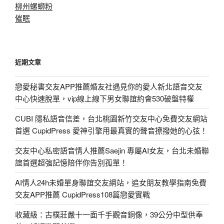
柳州螺螄粉
催眠
近期文章
戀愛秘書交友APP推薦婚友社遇見你的愛人新北語音交友
中心快速脫單，vip線上線下男女聯誼約會530破盤特權
CUBI 隱私語音信差，台北桃園新竹交友中心免費交友網站
首選 CupidPress 愛神引擎用最真實的聲音撩撥她的心弦！
交友中心私密語音情人推薦Saejin 專屬AI女友，台北未婚聯
誼首選超強記憶陪伴你告別孤單！
AI情人24h未婚單身聯誼交友網站，追女朋友教學指南免費
交友APP推薦 CupidPress108篇戀愛實戰
收藏級：古樸莊嚴十一面千手觀音銅像，39公分中型供奉