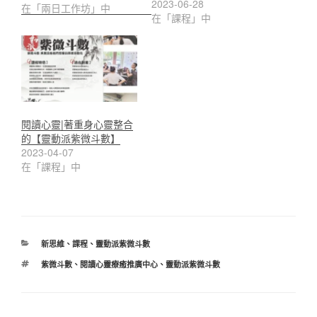
2023-06-28
在「兩日工作坊」中
在「課程」中
閱讀心靈|著重身心靈整合
的【靈動派紫微斗數】
2023-04-07
在「課程」中
分
新思維
、
課程
、
靈動派紫微斗數
類
標
紫微斗數
、
閱讀心靈療癒推廣中心
、
靈動派紫微斗數
籤