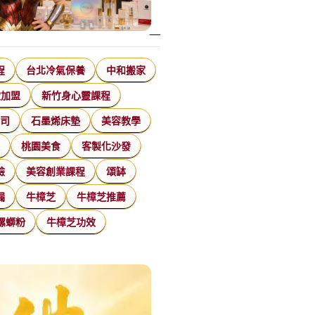
程
台北冷氣保養
中和搬家
飲加盟
新竹身心靈課程
公司
石墨烯床墊
美容教學
家
桃園美食
客製化沙發
臉
美容創業課程
頌缽
漏
牛樟芝
牛樟芝推薦
螺螄粉
牛樟芝功效