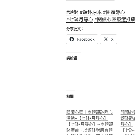
#頌缽
#頌缽原本
#團體靜心
#七缽月靜心
#閱讀心靈療癒推
分享此文：
Facebook
X
請按讚：
相關
閱讀心靈｜團體頌缽靜心
閱讀心
活動–【七缽•月靜心】
頌缽靜
【七缽•月靜心】--團體頌
靜心】
缽療癒，以頌缽對應身體
【七缽•