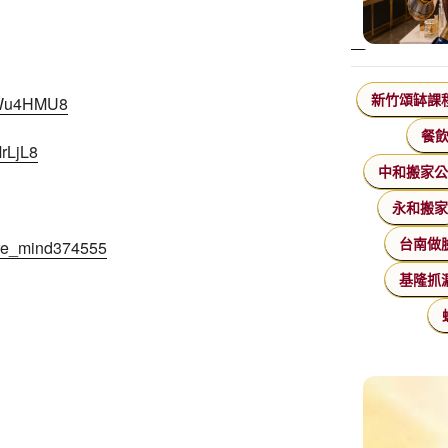
】
f4Wu4HMU8
新竹頌缽課
餐
rLjL8
中和搬家
永和搬
re_mind374555
台南做
基隆抓