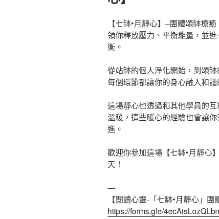
【七缽•月靜心】–團體頌缽療
領你釋放壓力、平衡能量，並進
衡。
從站缽的個人淨化開始，到頌缽
每個環節都讓你的身心融入和諧
這場靜心也透過和其他學員的互
溫暖，這些暖心的經驗也會讓你
進。
歡迎你參加這場【七缽•月靜心
天！
—
【閱讀心靈-「七缽•月靜心」團
https://forms.gle/4ecAisLozQLb