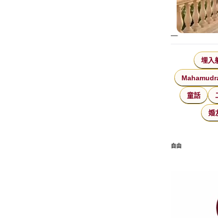
埋入
Mahamudr
童話
婚
自由