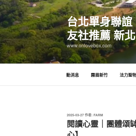
跳
至
台北單身聯誼
主
要
友社推薦 新北
內
容
www.onlovebox.com
動消息
霧眉新竹
法力聖
發
2025-03-27
作者:
FARM
佈
閱讀心靈｜團體頌缽
於
心】