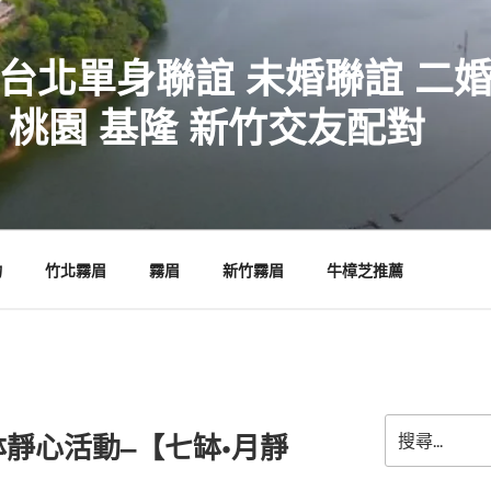
 台北單身聯誼 未婚聯誼 二
 桃園 基隆 新竹交友配對
物
竹北霧眉
霧眉
新竹霧眉
牛樟芝推薦
搜
靜心活動–【七缽•月靜
尋
關