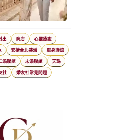
射出
商店
心靈療癒
a
安捷台北裝潢
單身聯誼
二婚聯誼
未婚聯誼
天珠
友社
婚友社常見問題