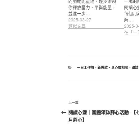
的脈輪能量場，逐步帶領
一場的
你釋放壓力、平衡能量，
閱讀心
並進一步…
每個月
2025-03-27
解…
類似文章
2025-0
在「一
分
一日工作坊
、
新思維
、
身心靈相關
、
頌缽
類
文
上
上一篇
章
一
閱讀心靈｜團體頌缽靜心活動–【七
篇
月靜心】
導
文
覽
章