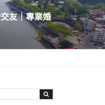
婚交友｜專業婚
搜
尋