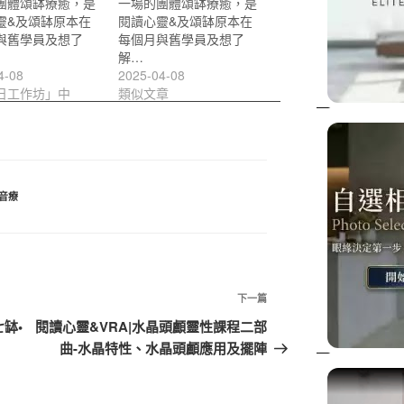
團體頌缽療癒，是
一場的團體頌缽療癒，是
靈&及頌缽原本在
閱讀心靈&及頌缽原本在
與舊學員及想了
每個月與舊學員及想了
解…
4-08
2025-04-08
日工作坊」中
類似文章
音療
下
下一篇
一
缽•
閱讀心靈&VRA|水晶頭顱靈性課程二部
篇
曲-水晶特性、水晶頭顱應用及擺陣
文
章