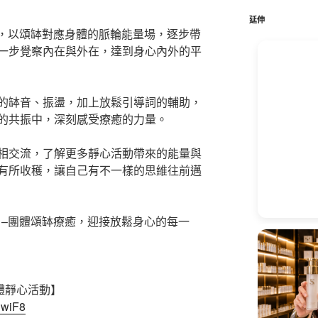
鍵
字:
延伸
癒，以頌缽對應身體的脈輪能量場，逐步帶
一步覺察內在與外在，達到身心內外的平
的缽音、振盪，加上放鬆引導詞的輔助，
的共振中，深刻感受療癒的力量。
相交流，了解更多靜心活動帶來的能量與
有所收穫，讓自己有不一樣的思維往前邁
】–團體頌缽療癒，迎接放鬆身心的每一
體靜心活動】
nwiF8