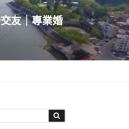
婚交友｜專業婚
搜
尋