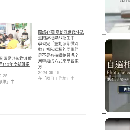
閱讀心靈|靈動派紫微斗數
進階課程熱烈招生中
學習完「靈動派紫微斗
數」初階課程的同學們，
是不是有持續練習呢？
靈|靈動派紫微斗數
用輕鬆的方式來學習東
程113年度新班招
方…
2024-09-19
0-25
在「兩日工作坊」中
思維」中