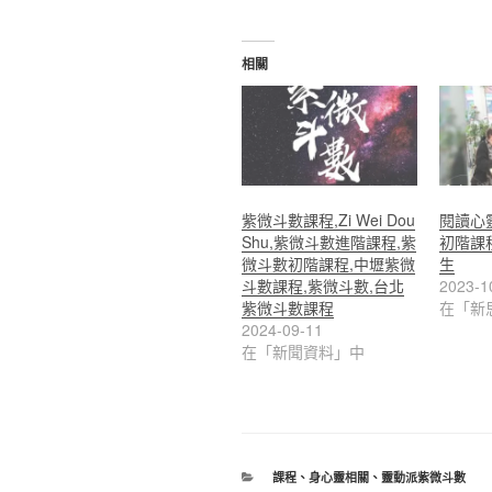
相關
紫微斗數課程,Zi Wei Dou
閱讀心
Shu,紫微斗數進階課程,紫
初階課
微斗數初階課程,中壢紫微
生
斗數課程,紫微斗數,台北
2023-1
紫微斗數課程
在「新
2024-09-11
在「新聞資料」中
分
課程
、
身心靈相關
、
靈動派紫微斗數