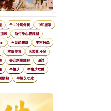
程
台北冷氣保養
中和搬家
飲加盟
新竹身心靈課程
公司
石墨烯床墊
美容教學
家
桃園美食
客製化沙發
臉
美容創業課程
頌缽
漏
牛樟芝
牛樟芝推薦
螺螄粉
牛樟芝功效