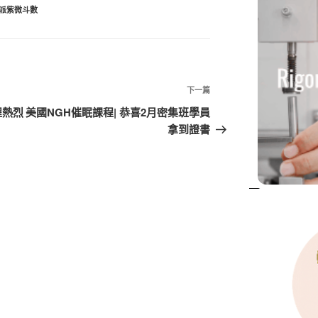
派紫微斗數
下
下一篇
一
程熱烈
美國NGH催眠課程| 恭喜2月密集班學員
篇
拿到證書
文
章