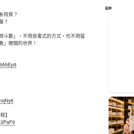
鍵
字:
延伸
系特質？
盤？
微斗數」，不用背書式的方式，也不用猛
數」遼闊的世界！
H8AhEp9
】
xnqNy6
課程】
312PaF9