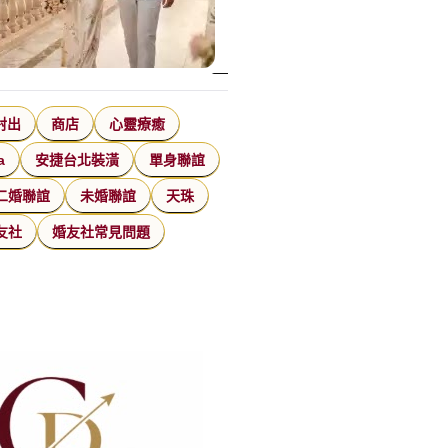
射出
商店
心靈療癒
a
安捷台北裝潢
單身聯誼
二婚聯誼
未婚聯誼
天珠
友社
婚友社常見問題