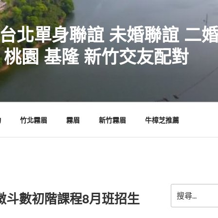
 台北單身聯誼 未婚聯誼 二
 桃園 基隆 新竹交友配對
物
竹北霧眉
霧眉
新竹霧眉
牛樟芝推薦
搜
微斗數初階課程8月班招生
尋
關