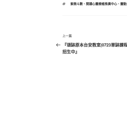
類
標
紫微斗數
、
閱讀心靈療癒推廣中心
、
靈動
籤
文
上
上一篇
章
一
『頌缽原本台安教室|0723單缽課
篇
招生中』
導
文
覽
章