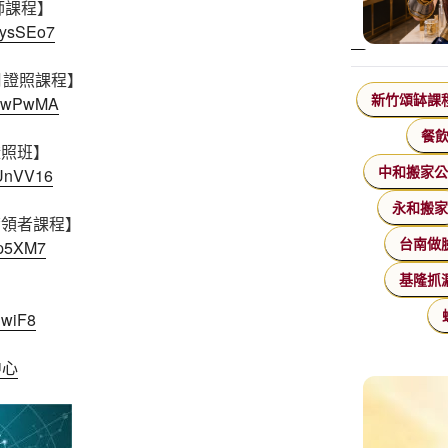
師課程】
8ysSEo7
9月證照課程】
nXEwPwMA
新竹頌缽課
餐
證照班】
dUnVV16
中和搬家
永和搬
帶領者課程】
Yp5XM7
台南做
基隆抓
nwiF8
中心