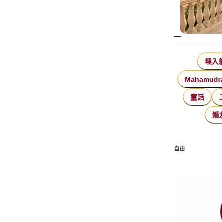
埋入
Mahamudr
童話
婚
自由