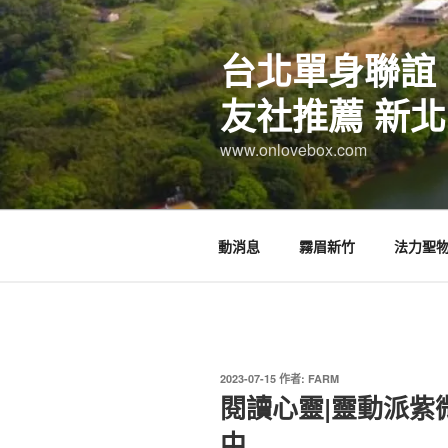
跳
至
台北單身聯誼
主
要
友社推薦 新北
內
容
www.onlovebox.com
動消息
霧眉新竹
法力聖
發
2023-07-15
作者:
FARM
佈
閱讀心靈|靈動派紫
於
中