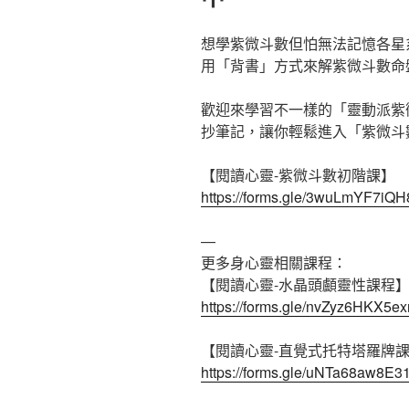
想學紫微斗數但怕無法記憶各星
用「背書」方式來解紫微斗數命
歡迎來學習不一樣的「靈動派紫
抄筆記，讓你輕鬆進入「紫微斗
【閱讀心靈-紫微斗數初階課】
https://forms.gle/3wuLmYF7iQ
—
更多身心靈相關課程：
【閱讀心靈-水晶頭顱靈性課程
https://forms.gle/nvZyz6HKX5e
【閱讀心靈-直覺式托特塔羅牌
https://forms.gle/uNTa68aw8E