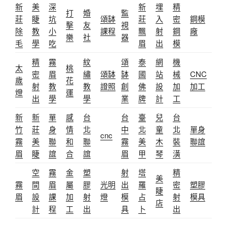
新
美
深
新
埋
精
打
婚
監
莊
睫
坑
頌缽
莊
入
密
鋼模
擊
友
視
除
教
小
課程
飄
射
鋼
廠
樂
社
器
毛
學
吃
眉
出
模
精
霧
紋
頌
泰
網
機
太
桃
密
眉
繡
頌缽
缽
國
站
械
CNC
歲
花
射
教
教
證照
創
佛
設
加
加工
燈
運
出
學
學
業
牌
計
工
新
新
單
感
台
台
臺
兒
台
竹
莊
身
情
北
中
北
童
北
單身
cnc
霧
美
聯
和
聯
霧
美
木
裝
聯誼
眉
睫
誼
合
誼
眉
甲
琴
潢
空
霧
金
塑
射
塔
精
美
霧
間
眉
屬
膠
光明
出
羅
密
塑膠
睫
眉
設
課
加
射
燈
模
占
射
模具
店
計
程
工
出
具
卜
出