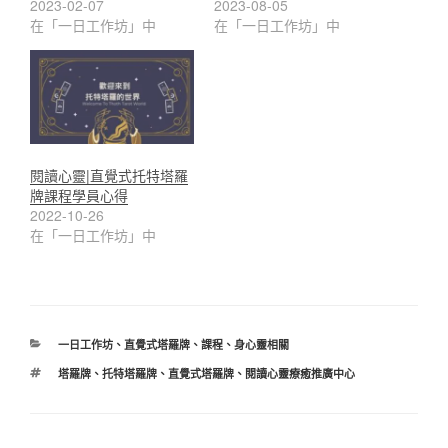
2023-02-07
2023-08-05
在「一日工作坊」中
在「一日工作坊」中
閱讀心靈|直覺式托特塔羅
牌課程學員心得
2022-10-26
在「一日工作坊」中
分
一日工作坊
、
直覺式塔羅牌
、
課程
、
身心靈相關
類
標
塔羅牌
、
托特塔羅牌
、
直覺式塔羅牌
、
閱讀心靈療癒推廣中心
籤