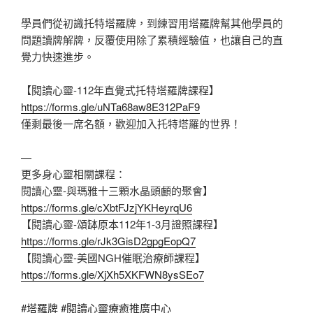
學員們從初識托特塔羅牌，到練習用塔羅牌幫其他學員的
問題讀牌解牌，反覆使用除了累積經驗值，也讓自己的直
覺力快速進步。
【閱讀心靈-112年直覺式托特塔羅牌課程】
https://forms.gle/uNTa68aw8E312PaF9
僅剩最後一席名額，歡迎加入托特塔羅的世界！
—
更多身心靈相關課程：
閱讀心靈-與瑪雅十三顆水晶頭顱的聚會】
https://forms.gle/cXbtFJzjYKHeyrqU6
【閱讀心靈-頌缽原本112年1-3月證照課程】
https://forms.gle/rJk3GisD2gpgEopQ7
【閱讀心靈-美國NGH催眠治療師課程】
https://forms.gle/XjXh5XKFWN8ysSEo7
#塔羅牌
#閱讀心靈療癒推廣中心