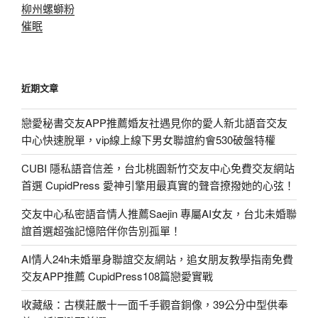
柳州螺螄粉
催眠
近期文章
戀愛秘書交友APP推薦婚友社遇見你的愛人新北語音交友
中心快速脫單，vip線上線下男女聯誼約會530破盤特權
CUBI 隱私語音信差，台北桃園新竹交友中心免費交友網站
首選 CupidPress 愛神引擎用最真實的聲音撩撥她的心弦！
交友中心私密語音情人推薦Saejin 專屬AI女友，台北未婚聯
誼首選超強記憶陪伴你告別孤單！
AI情人24h未婚單身聯誼交友網站，追女朋友教學指南免費
交友APP推薦 CupidPress108篇戀愛實戰
收藏級：古樸莊嚴十一面千手觀音銅像，39公分中型供奉