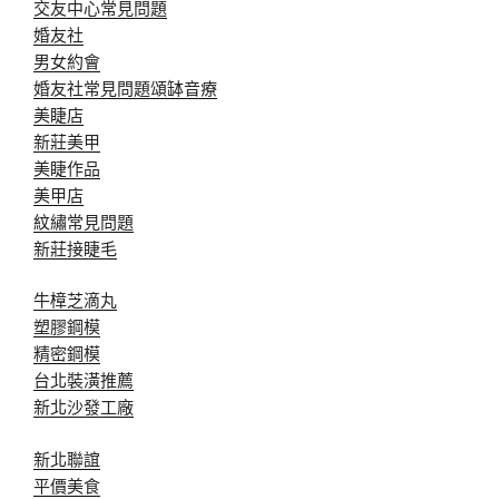
交友中心常見問題
婚友社
男女約會
婚友社常見問題
頌缽音療
美睫店
新莊美甲
美睫作品
美甲店
紋繡常見問題
新莊接睫毛
牛樟芝滴丸
塑膠鋼模
精密鋼模
台北裝潢推薦
新北沙發工廠
新北聯誼
平價美食