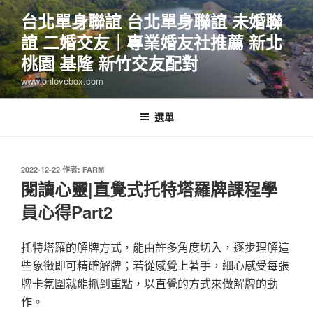
跳
台北單身聯誼 台北單身聯誼 未婚聯
至
誼 二婚交友｜專業婚友社推薦 新北
主
要
桃園 基隆 新竹交友配對
內
www.onlovebox.com
容
選單
發
2022-12-22
作者:
FARM
佈
閱讀心靈|直覺式托特塔羅牌課程學
於
員心得Part2
托特塔羅的解牌方式，能由許多角度切入，逐步理解這
些象徵即可精確解牌；若從感覺上著手，細心感受每張
牌卡氛圍就能抓到重點，以直覺的方式來做解牌的動
作。