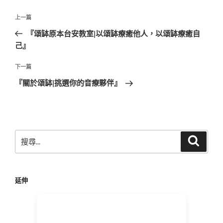
文
上
上一篇
章
一
『頌缽原本台安教室|以頌缽療癒他人，以頌缽療癒自
導
篇
己』
覽
文
章
下
下一篇
一
『關於頌缽|挑選你的音療夥伴』
篇
文
章
搜
搜
尋
尋
關
鍵
延伸
字: