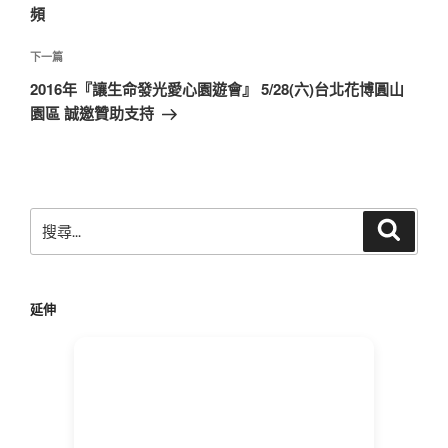
導
篇
頻
覽
文
章
下
下一篇
一
2016年『讓生命發光愛心園遊會』 5/28(六)台北花博圓山
篇
園區 誠邀贊助支持
文
章
搜
搜
尋
尋
關
鍵
延伸
字: