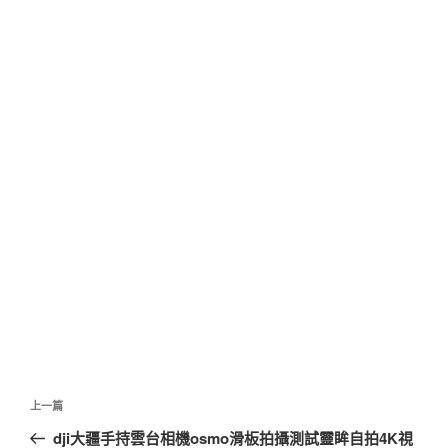
文
上
上一篇
章
一
dji大疆手持雲台相機osmo滑板拍攝測試靈眸自拍4K視