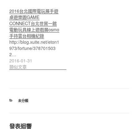
2016台北國際電玩展手遊
桌遊樂園GAME
CONNECT台北世貿一館
電動玩具線上遊戲展osmo
手持雲台相機紀錄
http://blog.xuite.net/eton1
973/fortune/378701503
2…
2016-01-31
類似文章
分
未分類
類
發表迴響