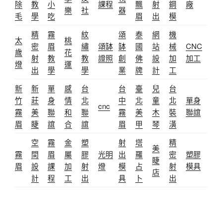
除
教
小
課程
飄
射
鋼
廠
樂
社
器
毛
學
吃
眉
出
模
精
霧
紋
頌
泰
網
機
太
桃
密
眉
繡
頌缽
缽
國
站
械
CNC
歲
花
射
教
教
證照
創
佛
設
加
加工
燈
運
出
學
學
業
牌
計
工
新
新
單
感
台
台
臺
兒
台
竹
莊
身
情
北
中
北
童
北
單身
cnc
霧
美
聯
和
聯
霧
美
木
裝
聯誼
眉
睫
誼
合
誼
眉
甲
琴
潢
空
霧
金
塑
射
塔
精
美
霧
間
眉
屬
膠
光明
出
羅
密
塑膠
睫
眉
設
課
加
射
燈
模
占
射
模具
店
計
程
工
出
具
卜
出