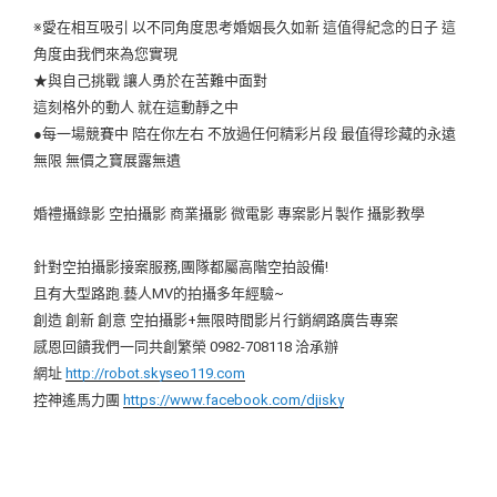
※愛在相互吸引 以不同角度思考婚姻長久如新 這值得紀念的日子 這
角度由我們來為您實現
★與自己挑戰 讓人勇於在苦難中面對
這刻格外的動人 就在這動靜之中
●每一場競賽中 陪在你左右 不放過任何精彩片段 最值得珍藏的永遠
無限 無價之寶展露無遺
婚禮攝錄影 空拍攝影 商業攝影 微電影 專案影片製作 攝影教學
針對空拍攝影接案服務,團隊都屬高階空拍設備!
且有大型路跑.藝人MV的拍攝多年經驗~
創造 創新 創意 空拍攝影+無限時間影片行銷網路廣告專案
感恩回饋我們一同共創繁榮 0982-708118 洽承辦
網址
http://robot.skyseo119.com
控神遙馬力團
https://www.facebook.com/djisky