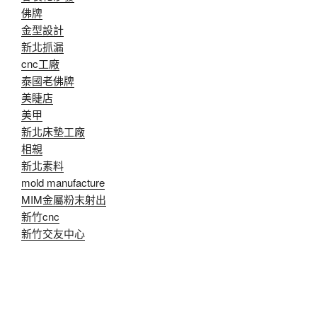
佛牌
金型設計
新北抓漏
cnc工廠
泰國老佛牌
美睫店
美甲
新北床墊工廠
相親
新北素料
mold manufacture
MIM金屬粉末射出
新竹cnc
新竹交友中心