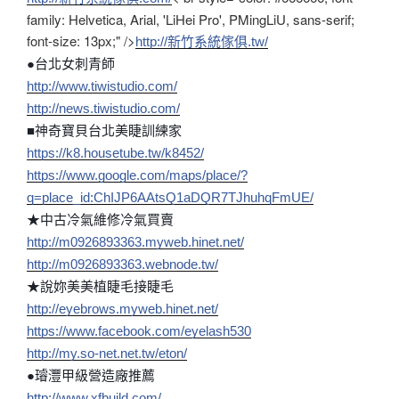
family: Helvetica, Arial, 'LiHei Pro', PMingLiU, sans-serif;
font-size: 13px;" />
http://新竹系統傢俱.tw/
●台北女刺青師
http://www.tiwistudio.com/
http://
news.tiwistudio.com/
■神奇寶貝台北美睫訓練家
https://k8.housetube.tw/k8452/
https://www.google.com/maps/place/?
q=place_id:ChIJP6AAtsQ1aDQR7TJhuhqFmUE/
★中古冷氣維修冷氣買賣
http://
m0926893363.myweb.hinet.net
/
http://
m0926893363.webnode.tw/
★說妳美美植睫毛接睫毛
http://
eyebrows.myweb.hinet.net/
https://www.facebook.com/
eyelash530
http://my.so-net.net.tw/
eton/
●璿灃甲級營造廠推薦
http://www.xfbuild.com/