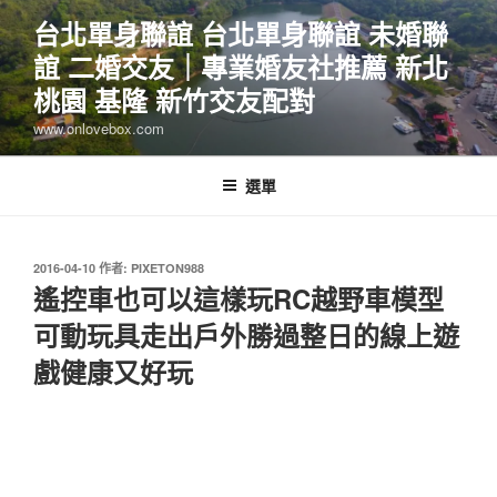
跳
台北單身聯誼 台北單身聯誼 未婚聯
至
誼 二婚交友｜專業婚友社推薦 新北
主
要
桃園 基隆 新竹交友配對
內
www.onlovebox.com
容
選單
發
2016-04-10
作者:
PIXETON988
佈
遙控車也可以這樣玩RC越野車模型
於
可動玩具走出戶外勝過整日的線上遊
戲健康又好玩