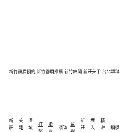
新竹霧眉預約
新竹霧眉推薦
新竹紋繡
新莊美甲
台北頌缽
新
美
深
新
埋
精
打
婚
監
莊
睫
坑
頌缽
莊
入
密
鋼模
擊
友
視