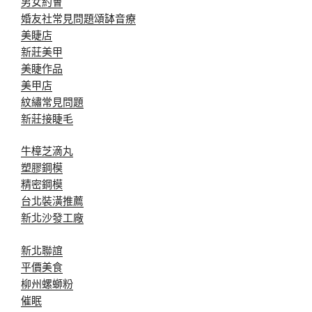
男女約會
婚友社常見問題
頌缽音療
美睫店
新莊美甲
美睫作品
美甲店
紋繡常見問題
新莊接睫毛
牛樟芝滴丸
塑膠鋼模
精密鋼模
台北裝潢推薦
新北沙發工廠
新北聯誼
平價美食
柳州螺螄粉
催眠