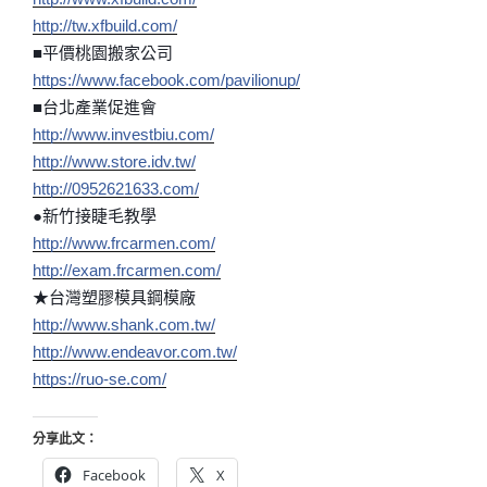
http://tw.xfbuild.com/
■平價桃園搬家公司
https://www.facebook.com/
pavilionup/
■台北產業促進會
http://www.investbiu.com/
http://www.store.idv.tw/
http://0952621633.com/
●新竹接睫毛教學
http://www.frcarmen.com/
http://exam.frcarmen.com/
★台灣塑膠模具鋼模廠
http://www.shank.com.tw/
http://
www.endeavor.com.tw/
https://ruo-se.com/
分享此文：
Facebook
X