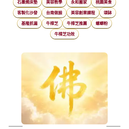
石墨烯床墊
美容教學
永和搬家
桃園美食
客製化沙發
台南做臉
美容創業課程
頌缽
基隆抓漏
牛樟芝
牛樟芝推薦
螺螄粉
牛樟芝功效