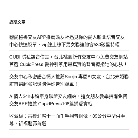
近期文章
戀愛秘書交友APP推薦婚友社遇見你的愛人新北語音交友
中心快速脫單，vip線上線下男女聯誼約會530破盤特權
CUBI 隱私語音信差，台北桃園新竹交友中心免費交友網站
首選 CupidPress 愛神引擎用最真實的聲音撩撥她的心弦！
交友中心私密語音情人推薦Saejin 專屬AI女友，台北未婚聯
誼首選超強記憶陪伴你告別孤單！
AI情人24h未婚單身聯誼交友網站，追女朋友教學指南免費
交友APP推薦 CupidPress108篇戀愛實戰
收藏級：古樸莊嚴十一面千手觀音銅像，39公分中型供奉
尊，祈福避邪首選