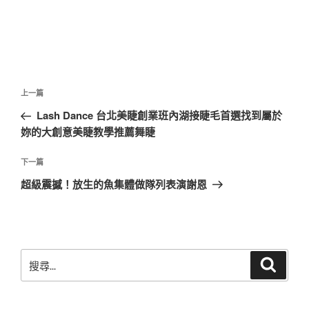
文
上
上一篇
章
一
Lash Dance 台北美睫創業班內湖接睫毛首選找到屬於
導
篇
妳的大創意美睫教學推薦舞睫
覽
文
章
下
下一篇
一
超級震撼！放生的魚集體做隊列表演謝恩
篇
文
章
搜
搜
尋
尋
關
鍵