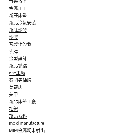
音樂教室
金屬加工
新莊床墊
新北冷氣安裝
新莊沙發
沙發
客製化沙發
佛牌
金型設計
新北抓漏
cnc工廠
泰國老佛牌
美睫店
美甲
新北床墊工廠
相親
新北素料
mold manufacture
MIM金屬粉末射出