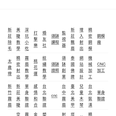
新
美
深
新
埋
精
打
婚
監
莊
睫
坑
頌缽
莊
入
密
鋼模
擊
友
視
除
教
小
課程
飄
射
鋼
廠
樂
社
器
毛
學
吃
眉
出
模
精
霧
紋
頌
泰
網
機
太
桃
密
眉
繡
頌缽
缽
國
站
械
CNC
歲
花
射
教
教
證照
創
佛
設
加
加工
燈
運
出
學
學
業
牌
計
工
新
新
單
感
台
台
臺
兒
台
竹
莊
身
情
北
中
北
童
北
單身
cnc
霧
美
聯
和
聯
霧
美
木
裝
聯誼
眉
睫
誼
合
誼
眉
甲
琴
潢
空
霧
金
塑
射
塔
精