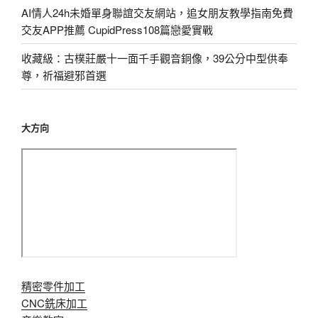
AI情人24h未婚單身聯誼交友網站，追女朋友教學指南免費
交友APP推薦 CupidPress108篇戀愛實戰
收藏級：古樸莊嚴十一面千手觀音銅像，39公分中型供奉
尊，祈福避邪首選
大方向
精密零件加工
CNC銑床加工