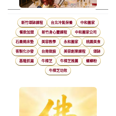
新竹頌缽課程
台北冷氣保養
中和搬家
餐飲加盟
新竹身心靈課程
中和搬家公司
石墨烯床墊
美容教學
永和搬家
桃園美食
客製化沙發
台南做臉
美容創業課程
頌缽
基隆抓漏
牛樟芝
牛樟芝推薦
螺螄粉
牛樟芝功效