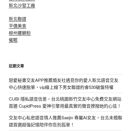
新北沙發工廠
新北聯誼
平價美食
柳州螺螄粉
催眠
近期文章
戀愛秘書交友APP推薦婚友社遇見你的愛人新北語音交友
中心快速脫單，vip線上線下男女聯誼約會530破盤特權
CUBI 隱私語音信差，台北桃園新竹交友中心免費交友網站
首選 CupidPress 愛神引擎用最真實的聲音撩撥她的心弦！
交友中心私密語音情人推薦Saejin 專屬AI女友，台北未婚聯
誼首選超強記憶陪伴你告別孤單！