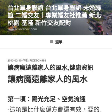
跳
台北單身聯誼 台北單身聯誼 未婚聯
至
誼 二婚交友｜專業婚友社推薦 新北
主
要
桃園 基隆 新竹交友配對
內
www.onlovebox.com
容
選單
發
2013-02-10
作者:
PIXETON988
佈
讓病魔遠離家人的風水,健康資訊
於
讓病魔遠離家人的風水
第一項：陽光充足、空氣流通
-這項是比什麼偏方都還有效，要的