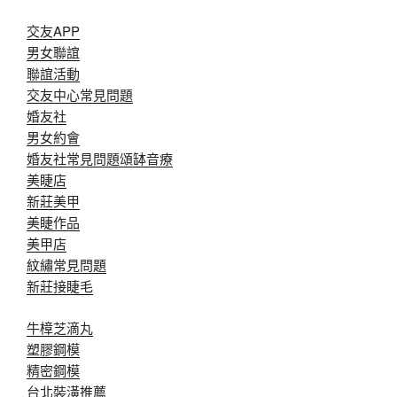
交友APP
男女聯誼
聯誼活動
交友中心常見問題
婚友社
男女約會
婚友社常見問題
頌缽音療
美睫店
新莊美甲
美睫作品
美甲店
紋繡常見問題
新莊接睫毛
牛樟芝滴丸
塑膠鋼模
精密鋼模
台北裝潢推薦