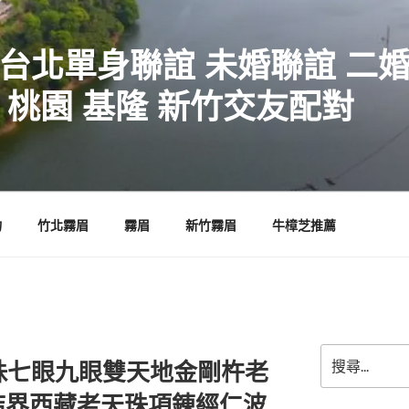
 台北單身聯誼 未婚聯誼 二
 桃園 基隆 新竹交友配對
物
竹北霧眉
霧眉
新竹霧眉
牛樟芝推薦
搜
珠七眼九眼雙天地金剛杵老
尋
關
結界西藏老天珠項錬經仁波