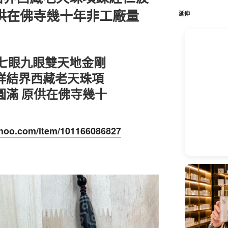
鍵
供在佛寺幾十年非工廠量
字:
延伸
珠七眼九眼雙天地金剛
祥結界西藏老天珠項
圓滿 原供在佛寺幾十
yahoo.com/item/101166086827