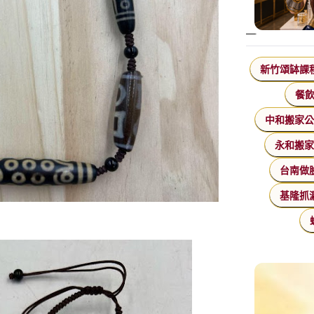
新竹頌缽課
餐
中和搬家
永和搬
台南做
基隆抓