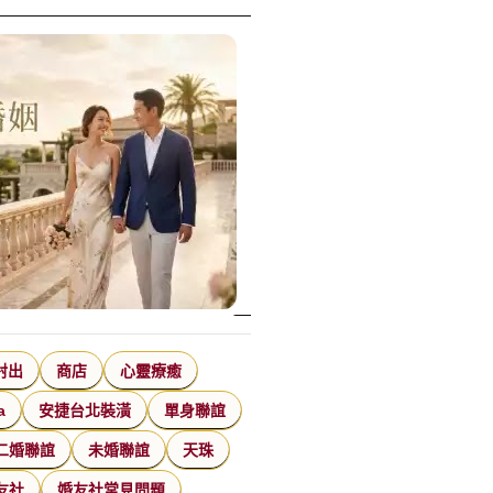
射出
商店
心靈療癒
a
安捷台北裝潢
單身聯誼
二婚聯誼
未婚聯誼
天珠
友社
婚友社常見問題