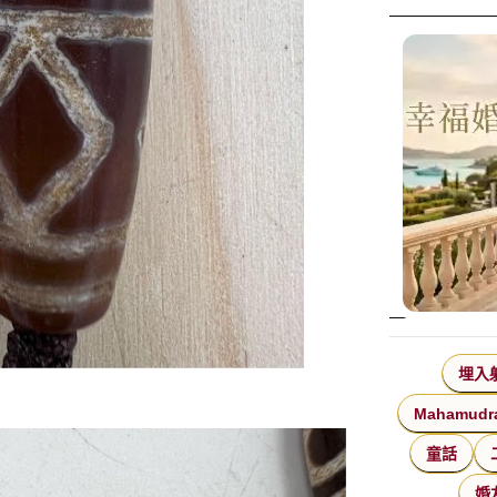
埋入
Mahamudr
童話
婚