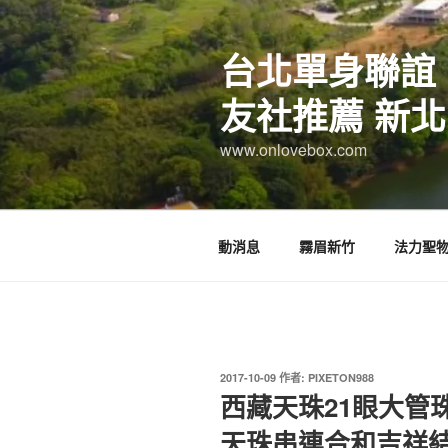
跳
至
台北單身聯誼
主
要
友社推薦 新北
內
容
www.onlovebox.com
動消息
霧眉新竹
法力聖
發
2017-10-09
作者:
PIXETON988
佈
西藏天珠21眼大管
於
天珠串連合和吉祥