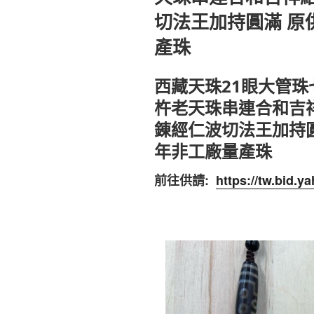
切法王加持圓滿 原
產珠
西藏天珠21眼大管
杵老天珠串連合和吉
錬經仁波切法王加持
年非工廠量產珠
前往供請:
https://tw.bid.