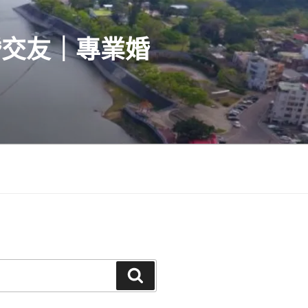
婚交友｜專業婚
搜
尋