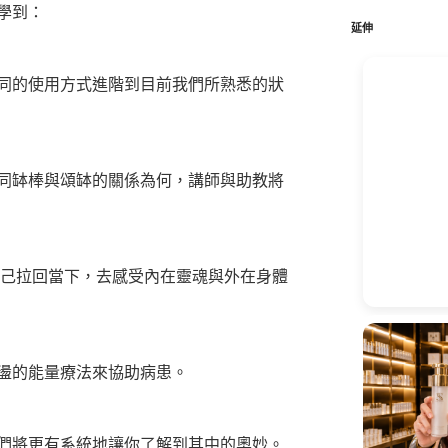
鍵
學到：
字:
延伸
同的使用方式進階到目前我們所熟悉的狀
同缽棒與頌缽的關係為何，講師與助教將
自己拉回當下，去感受內在靈魂與外在身體
盪的能量療法來協助病患。
們將更有系統地讓你了解到其中的奧妙。