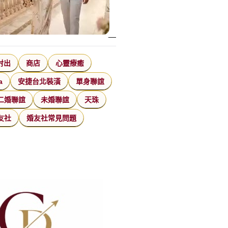
射出
商店
心靈療癒
a
安捷台北裝潢
單身聯誼
二婚聯誼
未婚聯誼
天珠
友社
婚友社常見問題