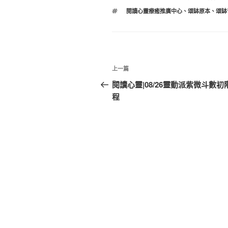
類
標
閱讀心靈療癒推廣中心
、
頌缽原本
、
頌缽
籤
文
上
上一篇
章
一
閱讀心靈|08/26靈動派紫微斗數初
篇
程
導
文
覽
章