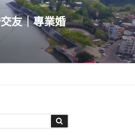
婚交友｜專業婚
搜
尋