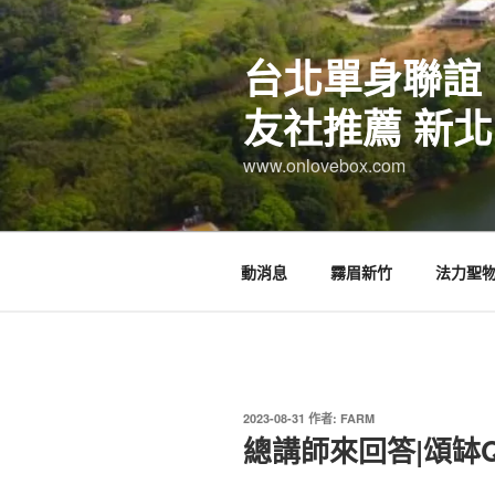
跳
至
台北單身聯誼
主
要
友社推薦 新北
內
容
www.onlovebox.com
動消息
霧眉新竹
法力聖
發
2023-08-31
作者:
FARM
佈
總講師來回答|頌缽
於