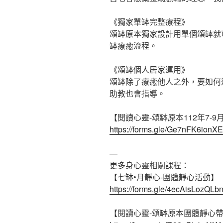
《獨家單缽完整療程》
頌缽原本獨家設計用單個頌缽就
缽療癒流程。
《頌缽個人居家運用》
頌缽除了療癒他人之外，要如何
助教也會指導。
【閱讀心靈-頌缽原本112年7-
https://forms.gle/Ge7nFK6io
—
更多身心靈相關課程：
【七缽•月靜心-團體靜心活動】
https://forms.gle/4ecAisLozQLb
【閱讀心靈-頌缽原本團體靜心