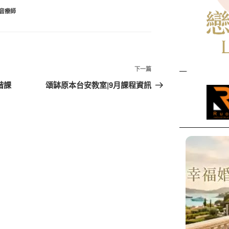
音療師
下
下一篇
一
階課
頌缽原本台安教室|9月課程資訊
篇
文
章