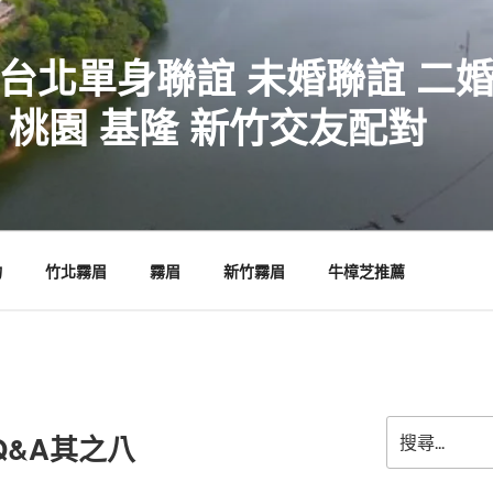
 台北單身聯誼 未婚聯誼 二
 桃園 基隆 新竹交友配對
物
竹北霧眉
霧眉
新竹霧眉
牛樟芝推薦
搜
Q&A其之八
尋
關