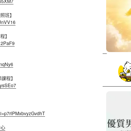
Yp5XM7
證照班】
dUnVV16
課程】
312PaF9
】
xnqNy6
師課程】
8ysSEo7
?si=p7rlPMxbvyzGvdhT
中心