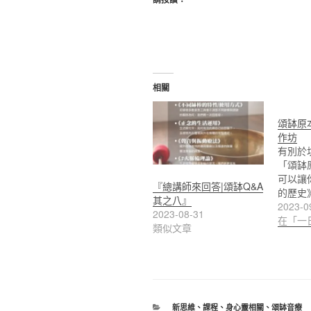
相關
頌缽原
作坊
有別於
「頌缽
可以讓
『總講師來回答|頌缽Q&A
的歷史
其之八』
2023-0
2023-08-31
在「一
類似文章
分
新思維
、
課程
、
身心靈相關
、
頌缽音療