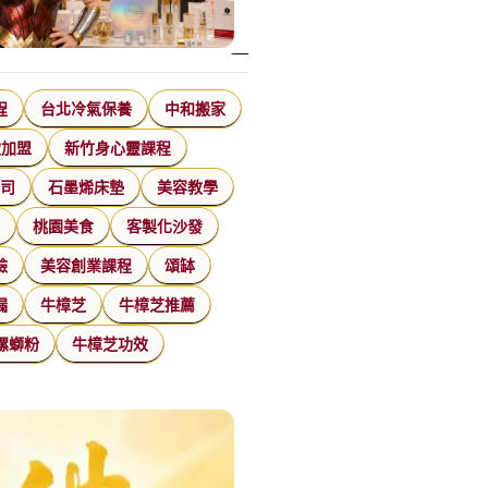
程
台北冷氣保養
中和搬家
飲加盟
新竹身心靈課程
公司
石墨烯床墊
美容教學
家
桃園美食
客製化沙發
臉
美容創業課程
頌缽
漏
牛樟芝
牛樟芝推薦
螺螄粉
牛樟芝功效