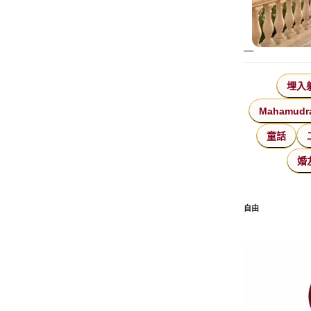
埋入
Mahamudr
童話
婚
自由