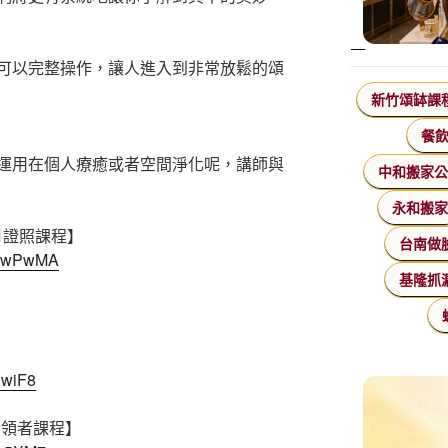
可以完整操作，讓人進入到非常放鬆的頌
新竹頌缽課
餐
運用在個人療癒或者空間淨化呢，講師與
中和搬家
永和搬
9月證照課程】
台南做
nXEwPwMA
基隆抓
nwiF8
帶領者課程】