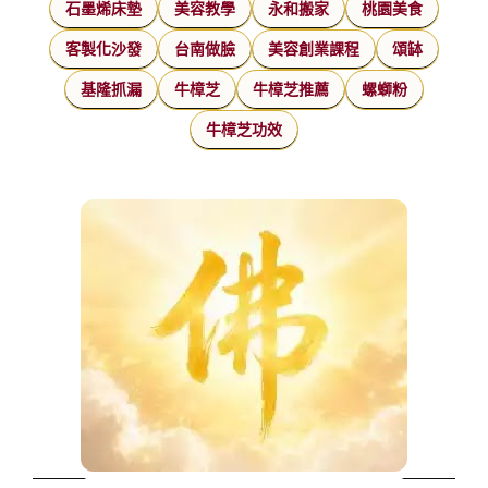
石墨烯床墊
美容教學
永和搬家
桃園美食
客製化沙發
台南做臉
美容創業課程
頌缽
基隆抓漏
牛樟芝
牛樟芝推薦
螺螄粉
牛樟芝功效