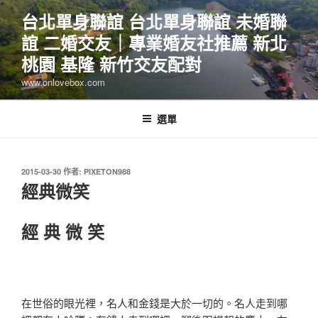
跳
台北單身聯誼 台北單身聯誼 未婚聯
至
誼 二婚交友｜專業婚友社推薦 新北
主
要
桃園 基隆 新竹交友配對
內
www.onlovebox.com
容
選單
發
2015-03-30
作者:
PIXETON988
佈
經典微笑
於
經 典 微 笑
在世俗的眼光裡，名人和金錢是大於一切的。名人走到哪