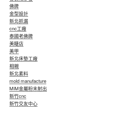
佛牌
金型設計
新北抓漏
cnc工廠
泰國老佛牌
美睫店
美甲
新北床墊工廠
相親
新北素料
mold manufacture
MIM金屬粉末射出
新竹cnc
新竹交友中心