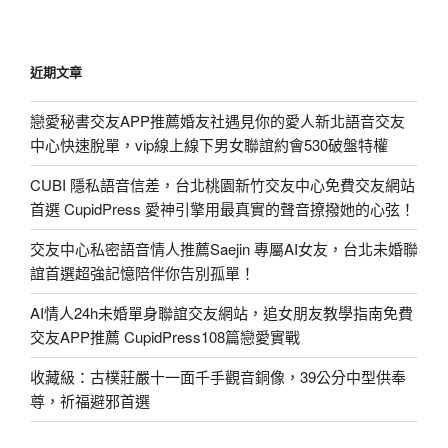
近期文章
戀愛秘書交友APP推薦婚友社遇見你的愛人新北語音交友
中心快速脫單，vip線上線下男女聯誼約會530破盤特權
CUBI 隱私語音信差，台北桃園新竹交友中心免費交友網站
首選 CupidPress 愛神引擎用最真實的聲音撩撥她的心弦！
交友中心私密語音情人推薦Saejin 專屬AI女友，台北未婚聯
誼首選超強記憶陪伴你告別孤單！
AI情人24h未婚單身聯誼交友網站，追女朋友教學指南免費
交友APP推薦 CupidPress108篇戀愛實戰
收藏級：古樸莊嚴十一面千手觀音銅像，39公分中型供奉
尊，祈福避邪首選