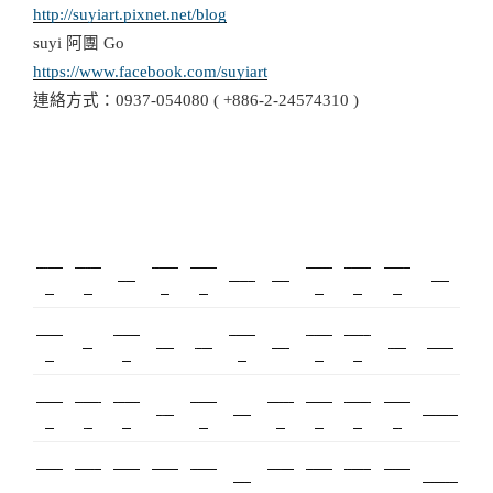
http://suyiart.pixnet.net/blog
suyi 阿團 Go
https://www.facebook.com/suyiart
連絡方式：0937-054080 ( +886-2-24574310 )
新莊美
板橋美
新北搬
塑膠射
桃園搬
台北搬
塑膠模
攝影
監視器
飄眉
搬家
甲
睫
家
出
家
家
具
內湖飄
模具開
台北美
優良搬
甲級營
R1
冷氣
營造
冷凍
保全
娃娃機
眉
發
睫
家
造
搬家服
搬家評
中和搬
搬家公
飄眉推
金屬埋
精密沖
空間設
繡眉
監控
北市搬家
務
價
家
司
薦
入
壓
計
契約搬
精密模
室內設
空間設
合法搬
美甲教
台北飄
新竹植
美睫教
霧眉
美睫考照
家
具
計
計
家
學
眉
睫
學