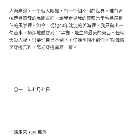
人海塵途，一千個人眼裡，有一千個不同的世界。唯有這
幅走進靈魂的民間畫面，讓我看見我的靈魂常常融進這框
住的風​​景裡。如今，從她40年沈淀的苦海裡，我只掏出一
勺苦水，極深地體會到：“承擔，是生命最美的東西。任何
天災人禍，只要你自己不倒下，任誰也擱不到你。”就像微
笑穿透苦難，陽光穿透雲層一樣。
二〇一二年七月七日
一路走來 suyi 部落