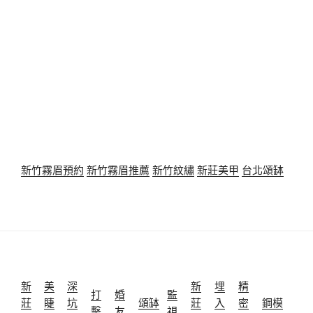
新竹霧眉預約
新竹霧眉推薦
新竹紋繡
新莊美甲
台北頌缽
新
美
深
新
埋
精
打
婚
監
莊
睫
坑
頌缽
莊
入
密
鋼模
擊
友
視