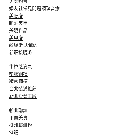
男女約會
婚友社常見問題
頌缽音療
美睫店
新莊美甲
美睫作品
美甲店
紋繡常見問題
新莊接睫毛
牛樟芝滴丸
塑膠鋼模
精密鋼模
台北裝潢推薦
新北沙發工廠
新北聯誼
平價美食
柳州螺螄粉
催眠