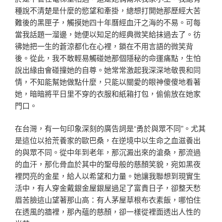
種說不清楚是什麼的慾望和牽掛，總想打開她那歷經大苦
難後的黑匣子，觸摸她四十年曆經血汗之海的不易。可每
當我話題一溜邊，她便以知足的經典微笑給抹過去了。彷
彿她把一生的蒼涼都化在心裡，鎖在不用言語的微笑背
後。從此，我不敢輕易觸碰她那個隱秘的命運痛點，生怕
說出緣由會碰撞她的自尊。她常常激起我深深地敬畏和同
情，不知能幫她做點什麼，只能以關愛的眼神傻傻地看著
她，暗暗將平日里不穿的衣服和紙箱打包，偷偷放在她家
門口。
在台灣，有一句印象深刻的廣告詞是“勇於與眾不同”。尤其
是這位以拾荒養家的歐巴桑，在逆境中以生命之血滋養出
的與眾不同。從中年到老年，那沉澱出來的滄桑，那流過
的血汗，那化骨血於其中的聖母般的慈顏笑貌，宛如黑夜
裡閃亮的金星，給人以希望和力量。她讓我聯想到現實生
活中，有人穿金戴銀金屋銀屋過足了富貴日子，卻整天愁
眉苦臉這山望著那山高：有人茅屋草根布衣素飯，哪怕住
在透風的牆裡，那內蘊的慈顏，卻一樣從裡面透出人性的