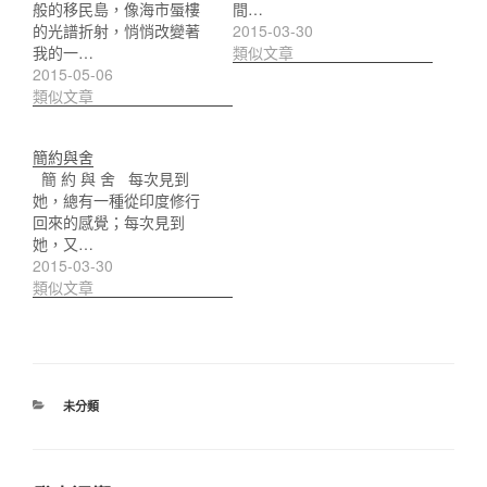
般的移民島，像海市蜃樓
間…
的光譜折射，悄悄改變著
2015-03-30
我的一…
類似文章
2015-05-06
類似文章
簡約與舍
簡 約 與 舍 每次見到
她，總有一種從印度修行
回來的感覺；每次見到
她，又…
2015-03-30
類似文章
分
未分類
類