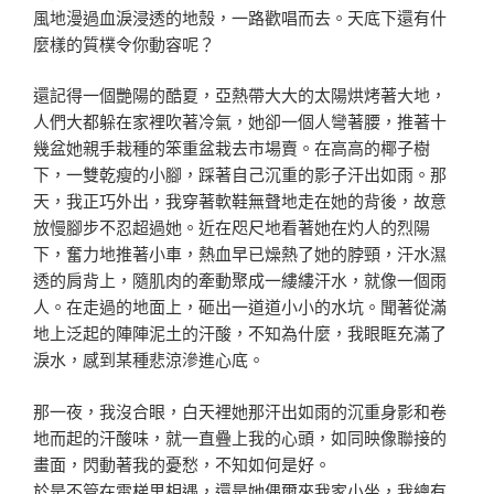
風地漫過血淚浸透的地殼，一路歡唱而去。天底下還有什
麼樣的質樸令你動容呢？
還記得一個艷陽的酷夏，亞熱帶大大的太陽烘烤著大地，
人們大都躲在家裡吹著冷氣，她卻一個人彎著腰，推著十
幾盆她親手栽種的笨重盆栽去市場賣。在高高的椰子樹
下，一雙乾瘦的小腳，踩著自己沉重的影子汗出如雨。那
天，我正巧外出，我穿著軟鞋無聲地走在她的背後，故意
放慢腳步不忍超過她。近在咫尺地看著她在灼人的烈陽
下，奮力地推著小車，熱血早已燥熱了她的脖頸，汗水濕
透的肩背上，隨肌肉的牽動聚成一縷縷汗水，就像一個雨
人。在走過的地面上，砸出一道道小小的水坑。聞著從滿
地上泛起的陣陣泥土的汗酸，不知為什麼，我眼眶充滿了
淚水，感到某種悲涼滲進心底。
那一夜，我沒合眼，白天裡她那汗出如雨的沉重身影和卷
地而起的汗酸味，就一直疊上我的心頭，如同映像聯接的
畫面，閃動著我的憂愁，不知如何是好。
於是不管在電梯里相遇，還是她偶爾來我家小坐，我總有