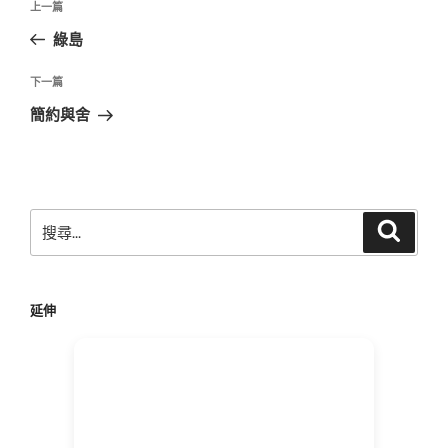
上
上一篇
章
一
綠島
導
篇
覽
文
下
下一篇
章
一
簡約與舍
篇
文
章
搜
搜
尋
尋
關
鍵
延伸
字: