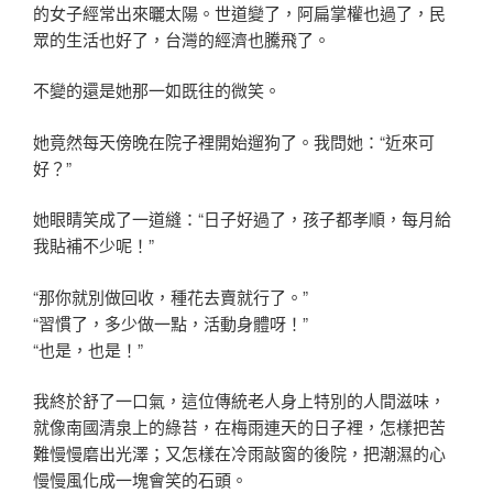
的女子經常出來曬太陽。世道變了，阿扁掌權也過了，民
眾的生活也好了，台灣的經濟也騰飛了。
不變的還是她那一如既往的微笑。
她竟然每天傍晚在院子裡開始遛狗了。我問她：“近來可
好？”
她眼睛笑成了一道縫：“日子好過了，孩子都孝順，每月給
我貼補不少呢！”
“那你就別做回收，種花去賣就行了。”
“習慣了，多少做一點，活動身體呀！”
“也是，也是！”
我終於舒了一口氣，這位傳統老人身上特別的人間滋味，
就像南國清泉上的綠苔，在梅雨連天的日子裡，怎樣把苦
難慢慢磨出光澤；又怎樣在冷雨敲窗的後院，把潮濕的心
慢慢風化成一塊會笑的石頭。