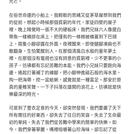
光芒。
在俗世命運的小船上，我輕軟的思緒又從茅草屋想到我們
的從前。想起小時候那個貧窮的年代，家徒四壁的屋子
裡，晚上睡覺時一張不大的硬板床，我們兄妹六人像擺白
帶魚一樣橫排在床上，把僅有的一條棉被橫蓋到下巴頦
上，兩隻小腳卻露在外面。夜裡醒來，即使腿腳凍麻也不
敢翻身，生怕驚醒別人。在那個清風白水般的童年夢土
裡，在那個沒有電視也沒有詩意的貧窮裡，少不更事的小
孩子，彷彿都有忘記苦難的本能。我們小兄妹只要跑向海
邊，捲起打著補丁的褲腳，把小腳伸進磁石般的海水里，
掏一把海帶，挖一盆蛤蜊，感覺就是一種富足。那安於原
真的童稚笑聲，一下子抖落在盛開的浪花上，彷彿就是快
樂最深的時光。
可是到了豐衣足食的今天，卻突然發現，我們要盡了天下
所有嚮往的好東西，卻失去了往日的笑容，失去了生命最
初的單純，失去了我們從苦難中學來的簡單的快樂。如
今，我們穿著華麗，嘴裡咀嚼著山珍海味，卻忘記了從