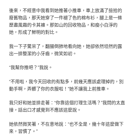
後來，不經意中我看到她推著小推車，車上放滿了撿拾的
廢舊物品，那天她穿了一件褪了色的棉布衫，腿上是一條
歷盡風霜的卡其褲。那如山的回收物品，和瘦小白淨的
她，形成了鮮明的對比。
我一下子驚呆了，翻腸倒肺地看向她，她卻依然坦然的露
出一排整潔的小牙齒，微笑如初。
“我幫你推吧？”我說。
“不用啦，我今天回收的有點多，前幾天應該處理掉的，別
動手啊，弄髒了你的衣服啦！”她不讓我上前推車。
我只好和她並排走著：“你靠這個打理生活嗎？”我問的太直
接，話出口才感覺到不應該這麼說。
她依然微笑著，不在意地說：“也不全是，幾十年這麼做下
來，習慣了。”