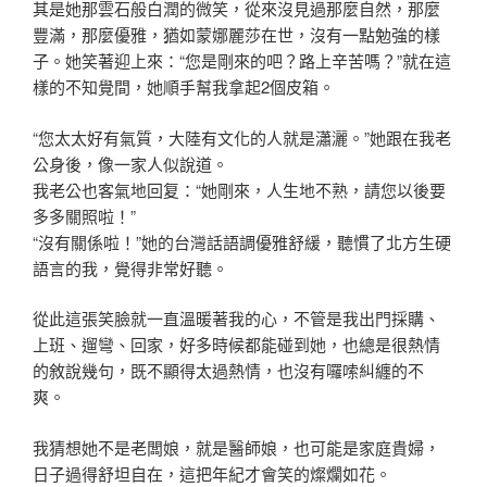
其是她那雲石般白潤的微笑，從來沒見過那麼自然，那麼
豐滿，那麼優雅，猶如蒙娜麗莎在世，沒有一點勉強的樣
子。她笑著迎上來：“您是剛來的吧？路上辛苦嗎？”就在這
樣的不知覺間，她順手幫我拿起2個皮箱。
“您太太好有氣質，大陸有文化的人就是瀟灑。”她跟在我老
公身後，像一家人似說道。
我老公也客氣地回复：“她剛來，人生地不熟，請您以後要
多多關照啦！”
“沒有關係啦！”她的台灣話語調優雅舒緩，聽慣了北方生硬
語言的我，覺得非常好聽。
從此這張笑臉就一直溫暖著我的心，不管是我出門採購、
上班、遛彎、回家，好多時候都能碰到她，也總是很熱情
的敘說幾句，既不顯得太過熱情，也沒有囉嗦糾纏的不
爽。
我猜想她不是老闆娘，就是醫師娘，也可能是家庭貴婦，
日子過得舒坦自在，這把年紀才會笑的燦爛如花。