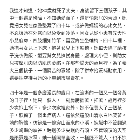
我這才知道，她30歲就死了丈夫，身後留下三個孩子，其
中一個還是殘障。不知她愛面子，還是怕鄰居的舌頭，她
竟把女兒在家整整藏了四十年。或許做媽媽的心疼女兒，
不忍讓她在外露面以免受到冷落。因女兒從小患有先天性
小兒麻痺，四肢細如竹竿，需要終生坐輪椅。四十年裡，
她抱著女兒上下床，抱著女兒上下輪椅。她每天除了給孩
子洗衣做飯，還要幫女兒擦拭身體，處理大小便，幫助女
兒按摩肌肉以防肌肉萎縮。在那些塌天的歲月裡，為了養
大三個孩子，一個窮苦的寡婦，除了拼命拾荒補貼家用，
還要抽空推著她的小車到市場賣花。
四十年是一個多麼漫長的歲月，在流逝的一個又一個發黃
的日子裡，她只一個人，一副肩膀擔著，扛著。歲月裡多
少次抱上抱下，多少次家裡家外。她不但養大了三個孩
子，照顧了一個重症病人，還依然這般山清水白地笑著。
她的胸懷，彷彿是一條穿山而來的小溪，蜿蜒中不管翻過
多少崎嶇的峽谷，跨過多少尖銳的石頭，不管頭頂的天空
是雨還是冰雹，她一樣照單全收，一樣既不驚人，也不掠