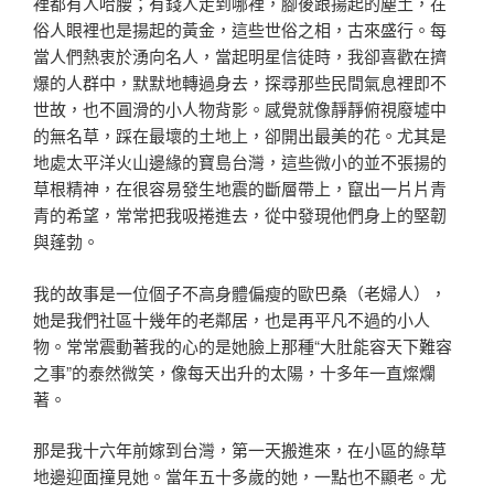
裡都有人哈腰；有錢人走到哪裡，腳後跟揚起的塵土，在
俗人眼裡也是揚起的黃金，這些世俗之相，古來盛行。每
當人們熱衷於湧向名人，當起明星信徒時，我卻喜歡在擠
爆的人群中，默默地轉過身去，探尋那些民間氣息裡即不
世故，也不圓滑的小人物背影。感覺就像靜靜俯視廢墟中
的無名草，踩在最壞的土地上，卻開出最美的花。尤其是
地處太平洋火山邊緣的寶島台灣，這些微小的並不張揚的
草根精神，在很容易發生地震的斷層帶上，竄出一片片青
青的希望，常常把我吸捲進去，從中發現他們身上的堅韌
與蓬勃。
我的故事是一位個子不高身體偏瘦的歐巴桑（老婦人），
她是我們社區十幾年的老鄰居，也是再平凡不過的小人
物。常常震動著我的心的是她臉上那種“大肚能容天下難容
之事”的泰然微笑，像每天出升的太陽，十多年一直燦爛
著。
那是我十六年前嫁到台灣，第一天搬進來，在小區的綠草
地邊迎面撞見她。當年五十多歲的她，一點也不顯老。尤