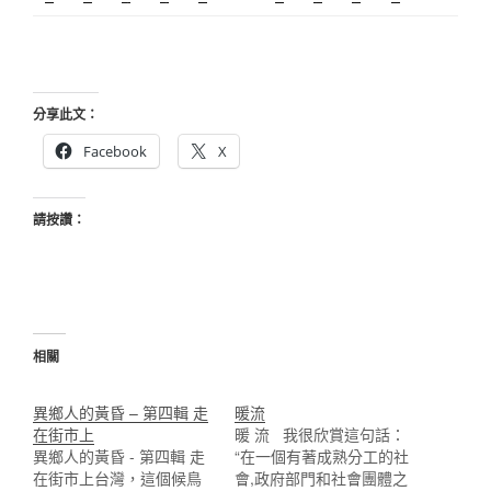
分享此文：
Facebook
X
請按讚：
相關
異鄉人的黃昏 – 第四輯 走
暖流
在街市上
暖 流 我很欣賞這句話：
異鄉人的黃昏 - 第四輯 走
“在一個有著成熟分工的社
在街市上台灣，這個候鳥
會,政府部門和社會團體之