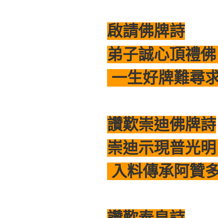
啟請佛牌詩
弟子誠心頂禮佛
一生好牌難尋求
讚歎崇迪佛牌詩
崇迪示現普光明
入料傳承阿贊多