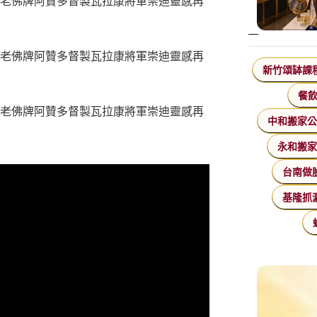
新竹頌缽課
餐
中和搬家
永和搬
台南做
基隆抓