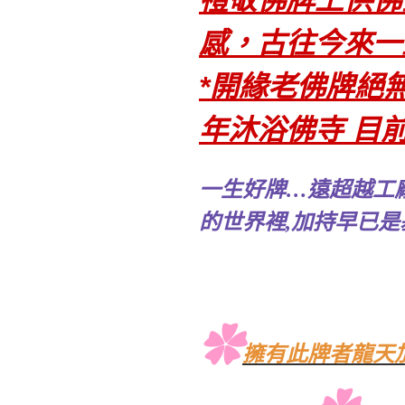
禮敬佛牌上供佛
感，古往今來一
*開緣老佛牌絕無
年沐浴佛寺 目
一生好牌…遠超越工廠
的世界裡,加持早已是
✿
擁有此牌者龍天加