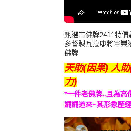
甄選古佛牌2411特
多督製瓦拉康將軍崇
佛牌
天助(因果) 人助
力)
*一件老佛牌..且為高
娓娓道來~其形象歷