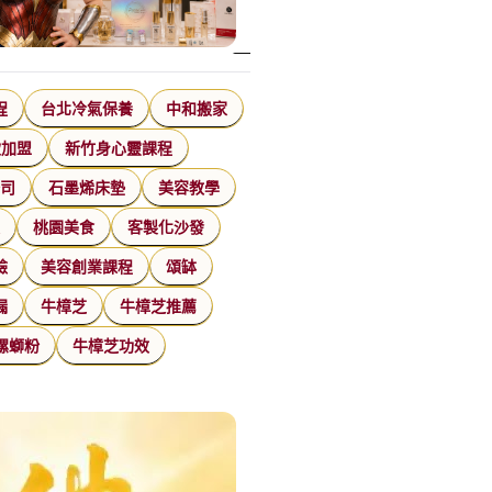
程
台北冷氣保養
中和搬家
飲加盟
新竹身心靈課程
公司
石墨烯床墊
美容教學
家
桃園美食
客製化沙發
臉
美容創業課程
頌缽
漏
牛樟芝
牛樟芝推薦
螺螄粉
牛樟芝功效