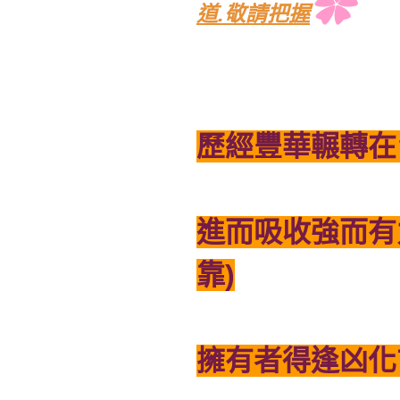
✿
道.敬請把握
歷經豐華輾轉在
進而吸收強而有
靠)
擁有者得逢凶化