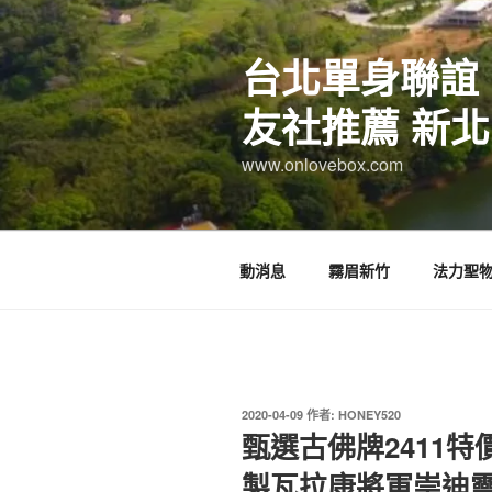
跳
至
台北單身聯誼
主
要
友社推薦 新北
內
容
www.onlovebox.com
動消息
霧眉新竹
法力聖
發
2020-04-09
作者:
HONEY520
佈
甄選古佛牌2411
於
製瓦拉康將軍崇迪