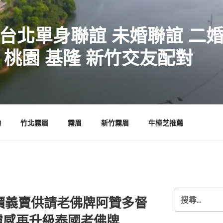
 台北單身聯誼 未婚聯誼 二
 桃園 基隆 新竹交友配對
物
竹北霧眉
霧眉
新竹霧眉
牛樟芝推薦
搜
特價義賣供請老佛牌阿贊多督
尋
關
靈感再升級泰國老佛牌