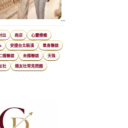
射出
商店
心靈療癒
a
安捷台北裝潢
單身聯誼
二婚聯誼
未婚聯誼
天珠
友社
婚友社常見問題