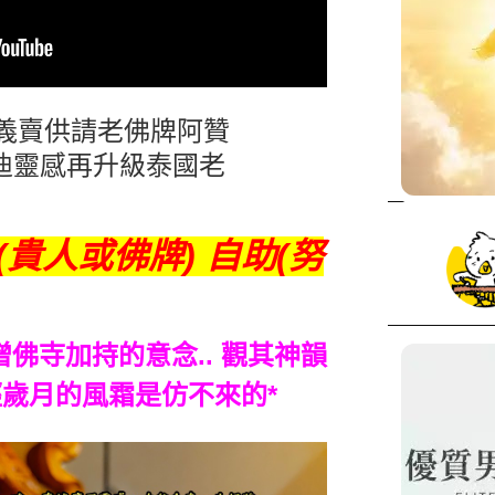
價義賣供請老佛牌阿贊
迪靈感再升級泰國老
(貴人或佛牌) 自助(努
僧佛寺加持的意念.. 觀其神韻
經歲月的風霜是仿不來的
*