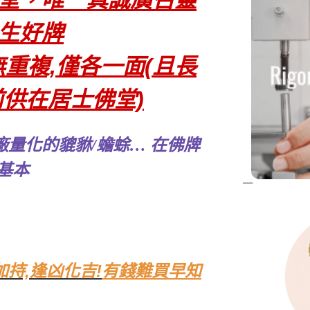
堂，唯一真誠廣召靈
生好牌
重複,僅各一面(且長
前供在居士佛堂)
量化的貔貅/蟾蜍… 在佛牌
基本
持,逢凶化吉!
有錢難買早知