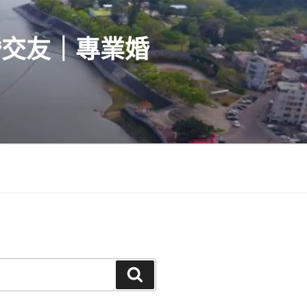
婚交友｜專業婚
搜
尋