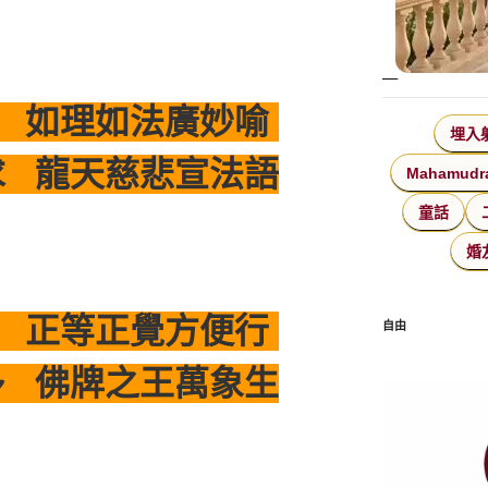
 如理如法廣妙喻
埋入
 龍天慈悲宣法語
Mahamudr
童話
婚
 正等正覺方便行
自由
 佛牌之王萬象生