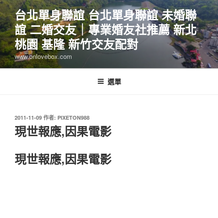
跳
台北單身聯誼 台北單身聯誼 未婚聯
至
誼 二婚交友｜專業婚友社推薦 新北
主
要
桃園 基隆 新竹交友配對
內
www.onlovebox.com
容
選單
發
2011-11-09
作者:
PIXETON988
佈
現世報應,因果電影
於
現世報應,因果電影