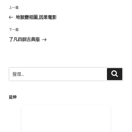
文
上
上一篇
章
一
地獄變相圖,因果電影
導
篇
覽
文
下
下一篇
章
一
了凡四訓古典版
篇
文
章
搜
搜
尋
尋
關
鍵
延伸
字: