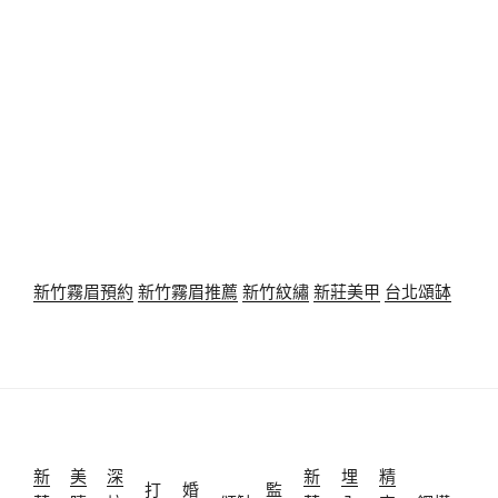
新竹霧眉預約
新竹霧眉推薦
新竹紋繡
新莊美甲
台北頌缽
新
美
深
新
埋
精
打
婚
監