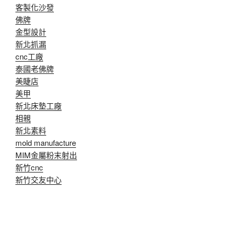
客製化沙發
佛牌
金型設計
新北抓漏
cnc工廠
泰國老佛牌
美睫店
美甲
新北床墊工廠
相親
新北素料
mold manufacture
MIM金屬粉末射出
新竹cnc
新竹交友中心