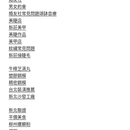
男女約會
婚友社常見問題
頌缽音療
美睫店
新莊美甲
美睫作品
美甲店
紋繡常見問題
新莊接睫毛
牛樟芝滴丸
塑膠鋼模
精密鋼模
台北裝潢推薦
新北沙發工廠
新北聯誼
平價美食
柳州螺螄粉