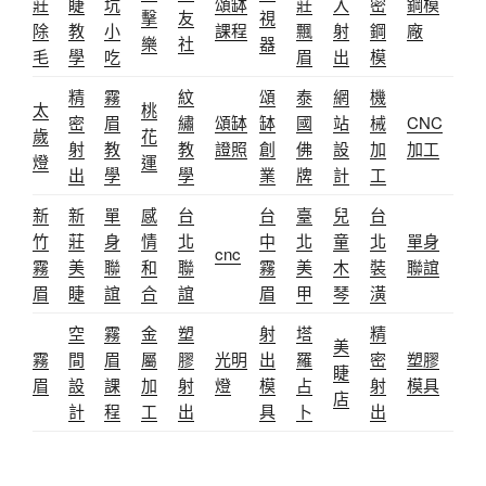
莊
睫
坑
頌缽
莊
入
密
鋼模
擊
友
視
除
教
小
課程
飄
射
鋼
廠
樂
社
器
毛
學
吃
眉
出
模
精
霧
紋
頌
泰
網
機
太
桃
密
眉
繡
頌缽
缽
國
站
械
CNC
歲
花
射
教
教
證照
創
佛
設
加
加工
燈
運
出
學
學
業
牌
計
工
新
新
單
感
台
台
臺
兒
台
竹
莊
身
情
北
中
北
童
北
單身
cnc
霧
美
聯
和
聯
霧
美
木
裝
聯誼
眉
睫
誼
合
誼
眉
甲
琴
潢
空
霧
金
塑
射
塔
精
美
霧
間
眉
屬
膠
光明
出
羅
密
塑膠
睫
眉
設
課
加
射
燈
模
占
射
模具
店
計
程
工
出
具
卜
出