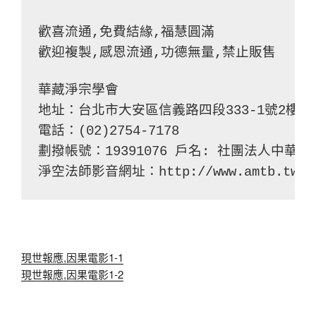
歡喜流通,免費結緣,福慧圓滿
歡迎複製,感恩流通,功德無量,禁止販售
華藏淨宗學會
地址：台北市大安區信義路四段333-1號2樓
電話：(02)2754-7178
劃撥帳號：19391076 戶名: 社團法人中華
淨空法師影音網址：http://www.amtb.tw
現世報應,因果電影1-1
現世報應,因果電影1-2