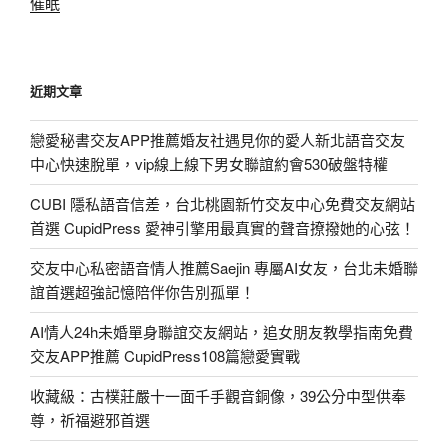
催眠
近期文章
戀愛秘書交友APP推薦婚友社遇見你的愛人新北語音交友
中心快速脫單，vip線上線下男女聯誼約會530破盤特權
CUBI 隱私語音信差，台北桃園新竹交友中心免費交友網站
首選 CupidPress 愛神引擎用最真實的聲音撩撥她的心弦！
交友中心私密語音情人推薦Saejin 專屬AI女友，台北未婚聯
誼首選超強記憶陪伴你告別孤單！
AI情人24h未婚單身聯誼交友網站，追女朋友教學指南免費
交友APP推薦 CupidPress108篇戀愛實戰
收藏級：古樸莊嚴十一面千手觀音銅像，39公分中型供奉
尊，祈福避邪首選