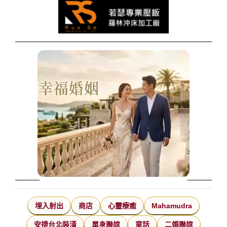
埋入射出
商店
心靈療癒
Mahamudra
安捷台北裝潢
單身聯誼
童話
二婚聯誼