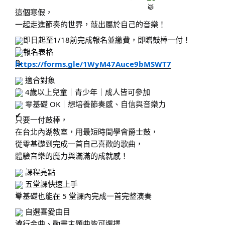
這個寒假，
一起走進節奏的世界，敲出屬於自己的音樂！
即日起至1/18前完成報名並繳費，即贈鼓棒一付！
報名表格
https://forms.gle/1WyM47Auce9bMSWT7
適合對象
4歲以上兒童｜青少年｜成人皆可參加
零基礎 OK｜想培養節奏感、自信與音樂力
只要一付鼓棒，
在台北內湖教室，用最短時間學會爵士鼓，
從零基礎到完成一首自己喜歡的歌曲，
體驗音樂的魔力與滿滿的成就感！
課程亮點
五堂課快速上手
零基礎也能在 5 堂課內完成一首完整演奏
自選喜愛曲目
流行金曲、動畫主題曲皆可選擇