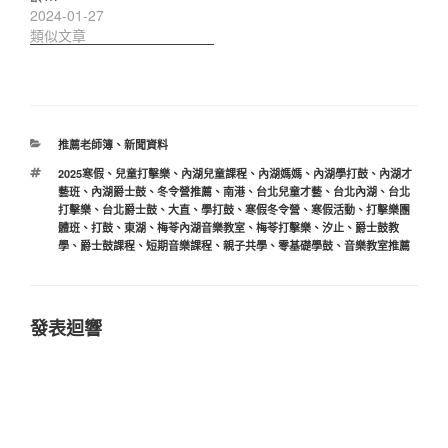
2024-01-27
類似文章
分
推薦老師簿
、
新聞資料
類
標
2025寒假
、
兒童打擊樂
、
內湖兒童課程
、
內湖媽媽
、
內湖學打鼓
、
內湖才
籤
藝班
、
內湖爵士鼓
、
冬令營推薦
、
南港
、
台北兒童才藝
、
台北內湖
、
台北
打擊樂
、
台北爵士鼓
、
大直
、
學打鼓
、
寒假冬令營
、
寒假活動
、
打擊樂團
體班
、
打鼓
、
東湖
、
梅苓內湖音樂教室
、
梅苓打擊樂
、
汐止
、
爵士鼓教
學
、
爵士鼓課程
、
短期音樂課程
、
親子共學
、
零基礎學鼓
、
音樂教室推薦
發表迴響