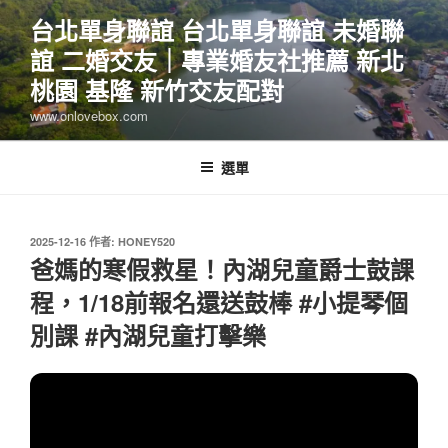
跳
台北單身聯誼 台北單身聯誼 未婚聯
至
誼 二婚交友｜專業婚友社推薦 新北
主
要
桃園 基隆 新竹交友配對
內
www.onlovebox.com
容
選單
發
2025-12-16
作者:
HONEY520
佈
爸媽的寒假救星！內湖兒童爵士鼓課
於
程，1/18前報名還送鼓棒 #小提琴個
別課 #內湖兒童打擊樂