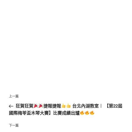
文
上
上一篇
章
一
狂賀狂賀
捷報捷報
台北內湖教室︱ 【第22屆
導
篇
國際梅苓盃木琴大賽】比賽成績出爐
覽
文
章
下
下一篇