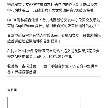
戀愛秘書交友APP推薦婚友社遇見你的愛人新北語音交友
中心快速脫單，vip線上線下男女聯誼約會530破盤特權
CUBI 隱私語音信差，台北桃園新竹交友中心免費交友網站
首選 CupidPress 愛神引擎用最真實的聲音撩撥她的心弦！
交友中心私密語音情人推薦Saejin 專屬AI女友，台北未婚聯
誼首選超強記憶陪伴你告別孤單！
AI情人24h未婚單身聯誼交友網站，追女朋友教學指南免費
交友APP推薦 CupidPress108篇戀愛實戰
收藏級：古樸莊嚴十一面千手觀音銅像，39公分中型供奉
尊，祈福避邪首選
大方向