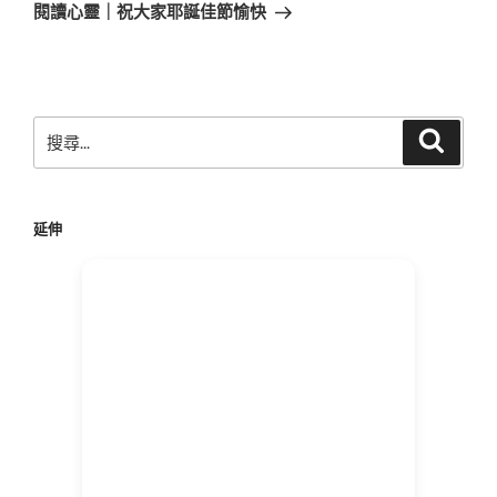
一
閱讀心靈｜祝大家耶誕佳節愉快
篇
文
章
搜
搜
尋
尋
關
鍵
延伸
字: