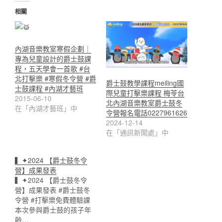
相關
內湖音樂教室寒假企劃｜
專為兒童設計的爵士鼓課
程，五天學會一首歌 #台
北打擊樂 #寒假冬令營 #爵
爵士鼓教學課程meiling國
士鼓課程 #內湖才藝班
際兒童打擊樂課程 梅苓台
2015-06-10
北內湖音樂教室爵士鼓冬
在「內湖才藝班」中
令營報名電話0227961626
2024-12-14
在「通訊新聞處」中
▍✦2024 【爵士鼓冬令
營】成果發表
▍✦2024 【爵士鼓冬令
營】成果發表 #爵士鼓冬
令營 #打擊樂免費體驗課
本次參與爵士鼓的孩子年
齡…