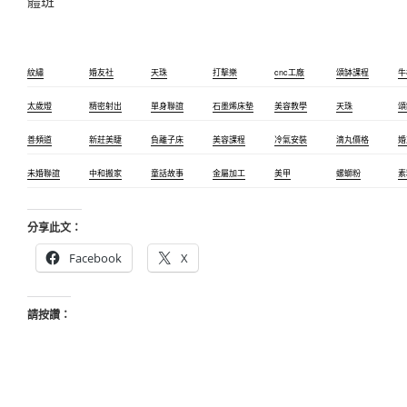
體班
紋繡
婚友社
天珠
打擊樂
cnc工廠
頌缽課程
牛
太歲燈
精密射出
單身聯誼
石墨烯床墊
美容教學
天珠
頌
善頻道
新莊美睫
負離子床
美容課程
冷氣安裝
滴丸價格
婚
未婚聯誼
中和搬家
童話故事
金屬加工
美甲
螺螄粉
素
分享此文：
Facebook
X
請按讚：