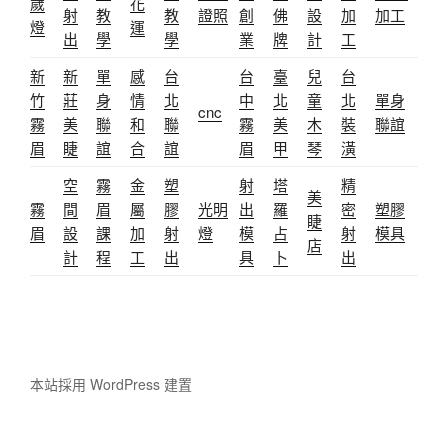
歲
花
射
教
教
證照
創
佛
設
加
加工
燈
運
出
學
學
業
牌
計
工
新
新
單
感
台
台
臺
兒
台
竹
莊
身
情
北
中
北
童
北
單身
cnc
霧
美
聯
和
聯
霧
美
木
裝
聯誼
眉
睫
誼
合
誼
眉
甲
琴
潢
空
霧
金
塑
射
塔
精
美
霧
間
眉
屬
膠
光明
出
羅
密
塑膠
睫
眉
設
課
加
射
燈
模
占
射
模具
店
計
程
工
出
具
卜
出
本站採用 WordPress 建置