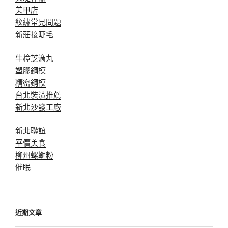
美甲店
紋繡常見問題
新莊接睫毛
牛樟芝滴丸
塑膠鋼模
精密鋼模
台北裝潢推薦
新北沙發工廠
新北聯誼
平價美食
柳州螺螄粉
催眠
近期文章