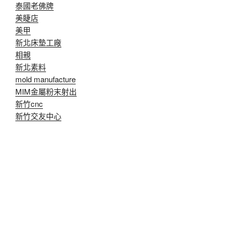
泰國老佛牌
美睫店
美甲
新北床墊工廠
相親
新北素料
mold manufacture
MIM金屬粉末射出
新竹cnc
新竹交友中心