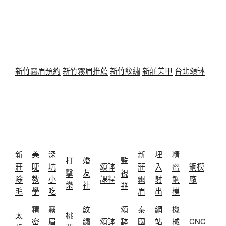
新竹霧眉預約
新竹霧眉推薦
新竹紋繡
新莊美甲
台北頌缽
新
美
深
新
埋
精
打
婚
監
莊
睫
坑
頌缽
莊
入
密
鋼模
擊
友
視
除
教
小
課程
飄
射
鋼
廠
樂
社
器
毛
學
吃
眉
出
模
精
霧
紋
頌
泰
網
機
太
桃
密
眉
繡
頌缽
缽
國
站
械
CNC