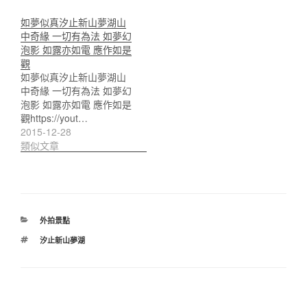
如夢似真汐止新山夢湖山
中奇緣 一切有為法 如夢幻
泡影 如露亦如電 應作如是
觀
如夢似真汐止新山夢湖山
中奇緣 一切有為法 如夢幻
泡影 如露亦如電 應作如是
觀https://yout…
2015-12-28
類似文章
分
外拍景點
類
標
汐止新山夢湖
籤