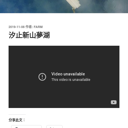
發
2019-11-08
作者:
FARM
佈
汐止新山夢湖
於
分享此文：