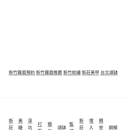
新竹霧眉預約
新竹霧眉推薦
新竹紋繡
新莊美甲
台北頌缽
新
美
深
新
埋
精
打
婚
監
莊
睫
坑
頌缽
莊
入
密
鋼模