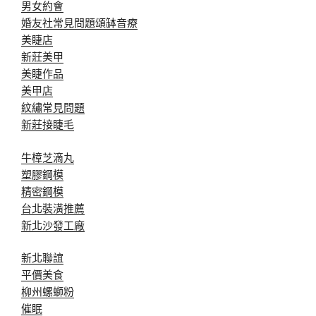
男女約會
婚友社常見問題
頌缽音療
美睫店
新莊美甲
美睫作品
美甲店
紋繡常見問題
新莊接睫毛
牛樟芝滴丸
塑膠鋼模
精密鋼模
台北裝潢推薦
新北沙發工廠
新北聯誼
平價美食
柳州螺螄粉
催眠