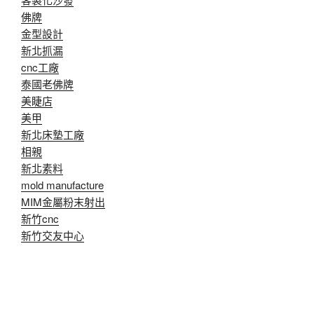
佛牌
金型設計
新北抓漏
cnc工廠
泰國老佛牌
美睫店
美甲
新北床墊工廠
相親
新北素料
mold manufacture
MIM金屬粉末射出
新竹cnc
新竹交友中心