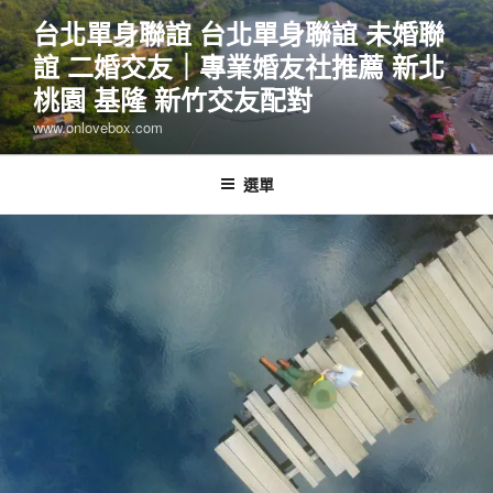
跳
台北單身聯誼 台北單身聯誼 未婚聯
至
誼 二婚交友｜專業婚友社推薦 新北
主
要
桃園 基隆 新竹交友配對
內
www.onlovebox.com
容
選單