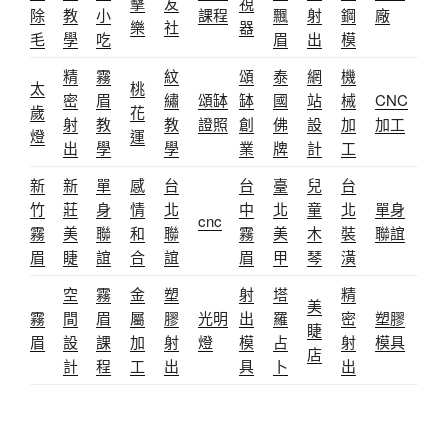
擊
友
視
除
教
小
課程
飄
射
鋼
廠
樂
社
器
毛
學
吃
眉
出
模
精
霧
紋
頌
泰
網
機
太
桃
密
眉
繡
頌缽
缽
國
站
械
CNC
歲
花
射
教
教
證照
創
佛
設
加
加工
燈
運
出
學
學
業
牌
計
工
新
新
單
感
台
台
臺
兒
台
竹
莊
身
情
北
中
北
童
北
單身
cnc
霧
美
聯
和
聯
霧
美
木
裝
聯誼
眉
睫
誼
合
誼
眉
甲
琴
潢
空
霧
金
塑
射
塔
精
美
霧
間
眉
屬
膠
光明
出
羅
密
塑膠
睫
眉
設
課
加
射
燈
模
占
射
模具
店
計
程
工
出
具
卜
出