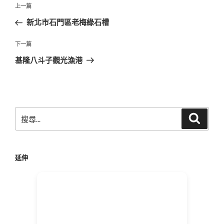
文
上
上一篇
章
一
新北市石門區老梅綠石槽
導
篇
覽
文
下
下一篇
章
一
基隆八斗子觀光漁港
篇
文
章
搜
搜
尋
尋
關
鍵
延伸
字: