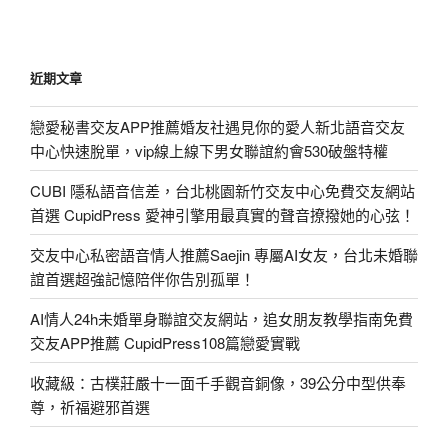
近期文章
戀愛秘書交友APP推薦婚友社遇見你的愛人新北語音交友
中心快速脫單，vip線上線下男女聯誼約會530破盤特權
CUBI 隱私語音信差，台北桃園新竹交友中心免費交友網站
首選 CupidPress 愛神引擎用最真實的聲音撩撥她的心弦！
交友中心私密語音情人推薦Saejin 專屬AI女友，台北未婚聯
誼首選超強記憶陪伴你告別孤單！
AI情人24h未婚單身聯誼交友網站，追女朋友教學指南免費
交友APP推薦 CupidPress108篇戀愛實戰
收藏級：古樸莊嚴十一面千手觀音銅像，39公分中型供奉
尊，祈福避邪首選