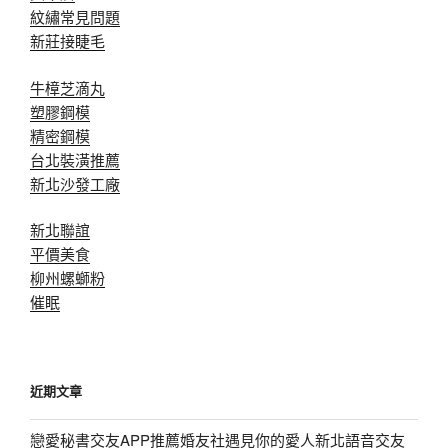
紋繡常見問題
新莊接睫毛
牛樟芝滴丸
塑膠鋼模
精密鋼模
台北裝潢推薦
新北沙發工廠
新北聯誼
平價美食
柳州螺螄粉
催眠
近期文章
戀愛秘書交友APP推薦婚友社遇見你的愛人新北語音交友