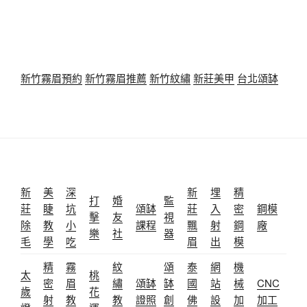
新竹霧眉預約
新竹霧眉推薦
新竹紋繡
新莊美甲
台北頌缽
新
美
深
新
埋
精
打
婚
監
莊
睫
坑
頌缽
莊
入
密
鋼模
擊
友
視
除
教
小
課程
飄
射
鋼
廠
樂
社
器
毛
學
吃
眉
出
模
精
霧
紋
頌
泰
網
機
太
桃
密
眉
繡
頌缽
缽
國
站
械
CNC
歲
花
射
教
教
證照
創
佛
設
加
加工