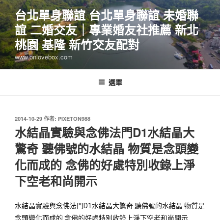
跳
台北單身聯誼 台北單身聯誼 未婚聯
至
誼 二婚交友｜專業婚友社推薦 新北
主
要
桃園 基隆 新竹交友配對
內
www.onlovebox.com
容
選單
發
2014-10-29
作者:
PIXETON988
佈
水結晶實驗與念佛法門D1水結晶大
於
驚奇 聽佛號的水結晶 物質是念頭變
化而成的 念佛的好處特別收錄上淨
下空老和尚開示
水結晶實驗與念佛法門D1水結晶大驚奇 聽佛號的水結晶 物質是
念頭變化而成的 念佛的好處特別收錄上淨下空老和尚開示 