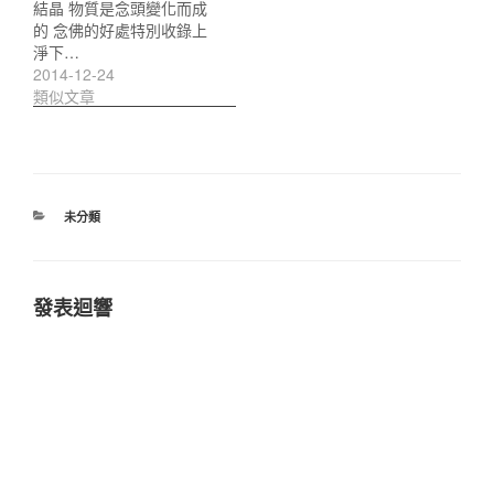
結晶 物質是念頭變化而成
的 念佛的好處特別收錄上
淨下…
2014-12-24
類似文章
分
未分類
類
發表迴響