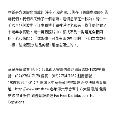
物質是念頭變化而成的 淨空老和尚開示 佛在《菩薩處胎經》告
訴我們，我們凡夫動了一個念頭，這個念頭在一秒內，能生一
千六百兆個波動。江本勝博士請教淨空老和尚，為什麼他做了
十幾年水實驗。幾十萬張照片中，卻找不到一對是完全相同
的。老和尚說：「你永遠不可能有兩張相同的」，因為念頭不
一樣，這東西(水結晶的相) 是從念頭生的。」
華藏淨宗學會 地址：台北市大安區信義路四段333-1號2樓 電
話：(02)2754-7178 傳真：(02)2754-7262 劃撥帳號：
19391076 戶名：社團法人中華華藏淨宗學會 淨空法師影音網
址：
http://www.amtb.tw
 各地淨宗學會暨十方大德 敬贈 免費
結緣.禁止販售.歡迎翻錄流通 For Free Distribution ‧ No 
Copyright