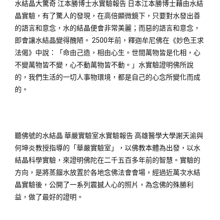
水結晶大驚奇 江本勝博士水實驗報告 日本江本勝博士藉由水結
晶實驗，有了驚人的發現，在高倍顯微鏡下，只要對水發出善
的語言和意念，水的結晶便會非常美麗；而惡的語言和意念，
即會讓水結晶變得醜陋。 2500年前，釋迦牟尼佛在《妙色王求
法偈》中說：「命由己造，相由心生。世間萬物皆是化相，心
不變萬物皆不變，心不動萬物皆不動。」水實驗證明佛所說
的，我們生活的一切人事物環境，都是自己的心念所變化而成
的。
聽佛號的水結晶 華嚴實驗室水實驗報告 高雄醫學大學謝天渝與
何坤炎教授指導的「華嚴實驗室」，以佛教本體為出發，以水
結晶科學實驗，來證明佛陀在二千五百多年前的智慧。實驗的
方向，是將蒸餾水放置於各地念佛法會會場，經過近萬次水結
晶實驗後，公開了一系列震撼人心的照片，為念佛的殊勝利
益，做了最好的證明。