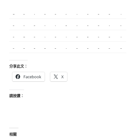
新莊植睫毛
板橋美睫
攝影
新北搬家
塑膠射出
監視器
飄眉
桃園搬家
台北搬家
塑膠模具
搬家
內湖飄眉
R1
模具開發
冷氣
營造
台北美睫
冷凍
優良搬家
甲級營造
保全
娃娃機
搬家服務
新莊接睫毛
中和搬家
繡眉
搬家公司
監控
飄眉推薦
金屬埋入
精密沖壓
空間設計
釣竿
契約搬家
精密模具
室內設計
空間設計
合法搬家
霧眉
美甲教學
台北飄眉
新竹植睫
美睫教學
美睫考照
分享此文：
Facebook
X
請按讚：
相關