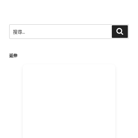
文
章
搜
搜
尋
尋
關
鍵
延伸
字: