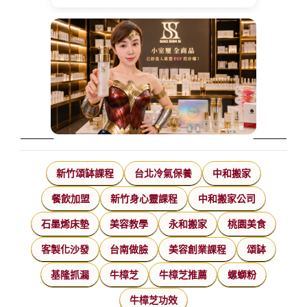
新竹頌缽課程
台北冷氣保養
中和搬家
餐飲加盟
新竹身心靈課程
中和搬家公司
石墨烯床墊
美容教學
永和搬家
桃園美食
客製化沙發
台南做臉
美容創業課程
頌缽
基隆抓漏
牛樟芝
牛樟芝推薦
螺螄粉
牛樟芝功效