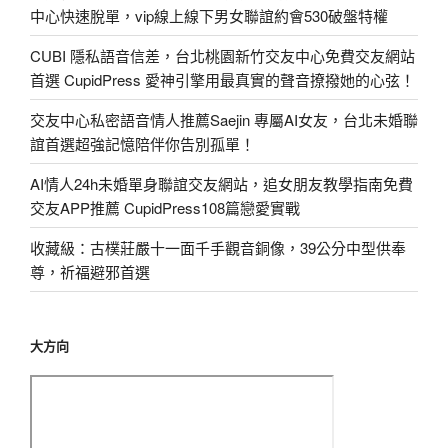
中心快速脫單，vip線上線下男女聯誼約會530破盤特權
CUBI 隱私語音信差，台北桃園新竹交友中心免費交友網站
首選 CupidPress 愛神引擎用最真實的聲音撩撥她的心弦！
交友中心私密語音情人推薦Saejin 專屬AI女友，台北未婚聯
誼首選超強記憶陪伴你告別孤單！
AI情人24h未婚單身聯誼交友網站，追女朋友教學指南免費
交友APP推薦 CupidPress108篇戀愛實戰
收藏級：古樸莊嚴十一面千手觀音銅像，39公分中型供奉
尊，祈福避邪首選
大方向