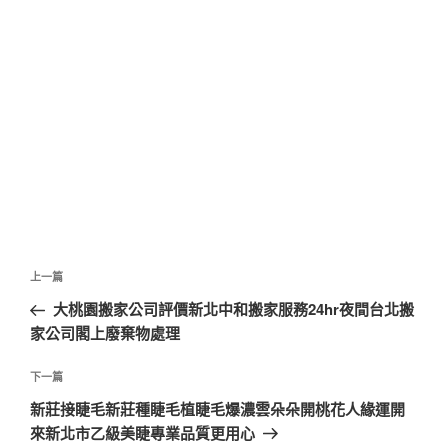
文
上
上一篇
章
一
大桃園搬家公司評價新北中和搬家服務24hr夜間台北搬
導
篇
家公司閣上廢棄物處理
覽
文
章
下
下一篇
一
新莊接睫毛新莊種睫毛植睫毛爆濃雲朵朵開桃花人緣運開
篇
來新北市乙級美睫專業品質更用心