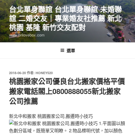
跳
台北單身聯誼 台北單身聯誼 未婚聯
至
誼 二婚交友｜專業婚友社推薦 新北
主
要
桃園 基隆 新竹交友配對
內
www.onlovebox.com
容
選單
發
2018-06-20
作者:
HONEY520
佈
桃園搬家公司優良台北搬家價格平價
於
搬家電話閣上0800888055新北搬家
公司推薦
新北中和搬家 桃園搬家公司,搬遷時小技巧
1.平面圖以顏
色劃分區域，既簡單又明瞭。 2.物品標明代號，加以顏色