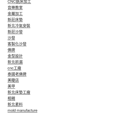
CNC銑床加工
音樂教室
金屬加工
新莊床墊
新北冷氣安裝
新莊沙發
沙發
客製化沙發
佛牌
金型設計
新北抓漏
cnc工廠
泰國老佛牌
美睫店
美甲
新北床墊工廠
相親
新北素料
mold manufacture