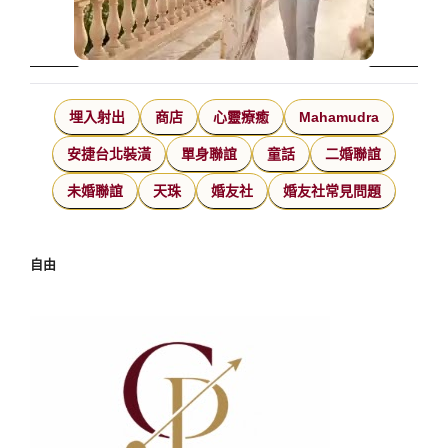
埋入射出
商店
心靈療癒
Mahamudra
安捷台北裝潢
單身聯誼
童話
二婚聯誼
未婚聯誼
天珠
婚友社
婚友社常見問題
自由