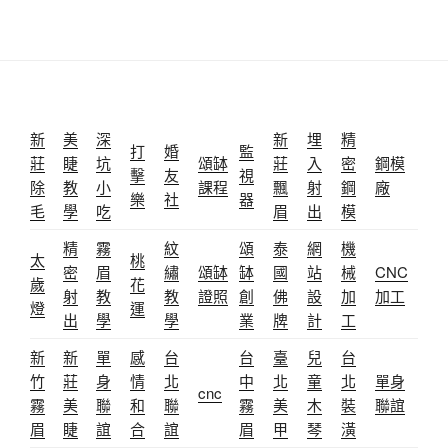
新
美
深
新
埋
精
打
婚
監
莊
睫
坑
頌缽
莊
入
密
鋼模
擊
友
視
除
教
小
課程
飄
射
鋼
廠
樂
社
器
毛
學
吃
眉
出
模
精
霧
紋
頌
泰
網
機
太
桃
密
眉
繡
頌缽
缽
國
站
械
CNC
歲
花
射
教
教
證照
創
佛
設
加
加工
燈
運
出
學
學
業
牌
計
工
新
新
單
感
台
台
臺
兒
台
竹
莊
身
情
北
中
北
童
北
單身
cnc
霧
美
聯
和
聯
霧
美
木
裝
聯誼
眉
睫
誼
合
誼
眉
甲
琴
潢