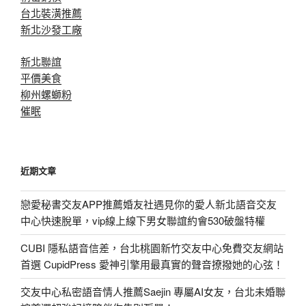
台北裝潢推薦
新北沙發工廠
新北聯誼
平價美食
柳州螺螄粉
催眠
近期文章
戀愛秘書交友APP推薦婚友社遇見你的愛人新北語音交友
中心快速脫單，vip線上線下男女聯誼約會530破盤特權
CUBI 隱私語音信差，台北桃園新竹交友中心免費交友網站
首選 CupidPress 愛神引擎用最真實的聲音撩撥她的心弦！
交友中心私密語音情人推薦Saejin 專屬AI女友，台北未婚聯