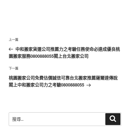
文
上
上一篇
章
一
中和搬家貨運公司推薦力之考驗任務使命必達成優良桃
導
篇
園搬家服務0800888055閣上台北搬家公司
覽
文
章
下
下一篇
一
桃園搬家公司免費估價誠信可靠台北搬家推薦薩爾達傳說
篇
閣上中和搬家公司力之考驗0800888055
文
章
搜
搜
尋
尋
關