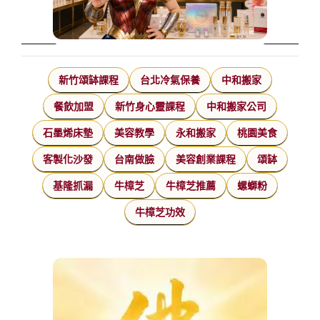
新竹頌缽課程
台北冷氣保養
中和搬家
餐飲加盟
新竹身心靈課程
中和搬家公司
石墨烯床墊
美容教學
永和搬家
桃園美食
客製化沙發
台南做臉
美容創業課程
頌缽
基隆抓漏
牛樟芝
牛樟芝推薦
螺螄粉
牛樟芝功效