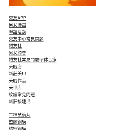
交友APP
男女聯誼
聯誼活動
交友中心常見問題
婚友社
男女約會
婚友社常見問題
頌缽音療
美睫店
新莊美甲
美睫作品
美甲店
紋繡常見問題
新莊接睫毛
牛樟芝滴丸
塑膠鋼模
精密鋼模