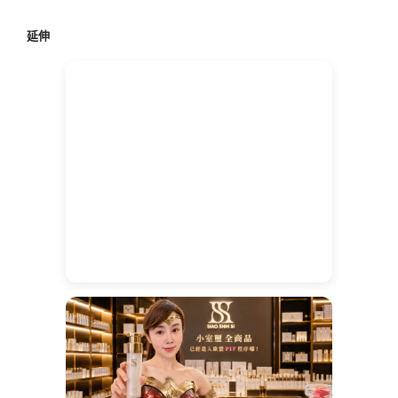
鍵
延伸
字: