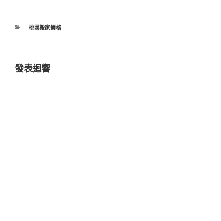
分
桃園搬家價格
類
發表迴響