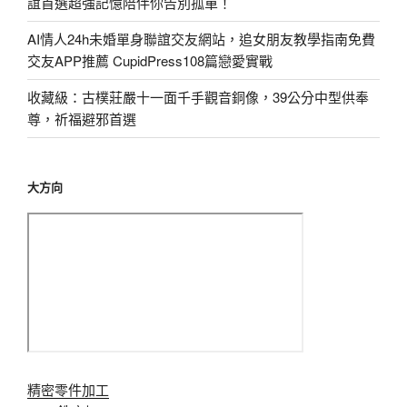
誼首選超強記憶陪伴你告別孤單！
AI情人24h未婚單身聯誼交友網站，追女朋友教學指南免費
交友APP推薦 CupidPress108篇戀愛實戰
收藏級：古樸莊嚴十一面千手觀音銅像，39公分中型供奉
尊，祈福避邪首選
大方向
精密零件加工