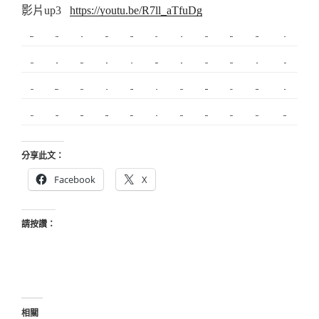
影片up3
https://youtu.be/R7ll_aTfuDg
新莊植睫毛
板橋美睫
攝影
新北搬家
塑膠射出
監視器
飄眉
桃園搬家
台北搬家
塑膠模具
搬家
內湖飄眉
R1
模具開發
冷氣
營造
台北美睫
冷凍
優良搬家
甲級營造
保全
娃娃機
搬家服務
新莊接睫毛
中和搬家
繡眉
搬家公司
監控
飄眉推薦
金屬埋入
精密沖壓
空間設計
釣竿
契約搬家
精密模具
室內設計
空間設計
合法搬家
霧眉
美甲教學
台北飄眉
新竹植睫
美睫教學
美睫考照
分享此文：
Facebook
X
請按讚：
相關