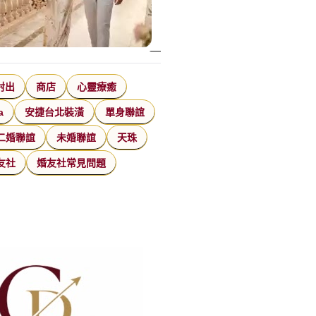
射出
商店
心靈療癒
a
安捷台北裝潢
單身聯誼
二婚聯誼
未婚聯誼
天珠
友社
婚友社常見問題