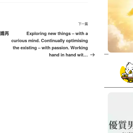
下
下一篇
一
辨識再
Exploring new things – with a
篇
curious mind. Continually optimising
文
the existing – with passion. Working
章
hand in hand wit…