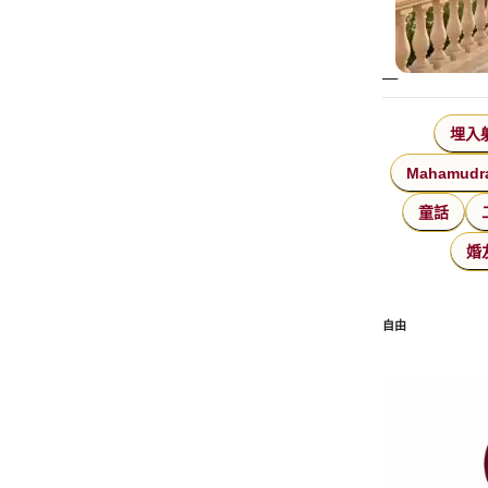
埋入
Mahamudr
童話
婚
自由