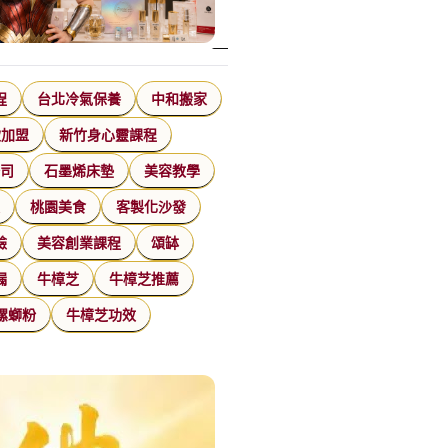
程
台北冷氣保養
中和搬家
飲加盟
新竹身心靈課程
公司
石墨烯床墊
美容教學
家
桃園美食
客製化沙發
臉
美容創業課程
頌缽
漏
牛樟芝
牛樟芝推薦
螺螄粉
牛樟芝功效