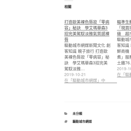
相關
打造歐美裸色唇妝「零病
瞄準生
容」秘訣 學艾瑪華森3
「現買
招完美駕馭淡雅氣質感裸
級 超
唇
驅動城
驅動城市網媒新聞文化 創
客知識
客知識 親子旅行 打造歐
鮮商機
美裸色唇妝「零病容」秘
煮」服
訣 學艾瑪華森3招完美
土雞76
駕馭淡雅…
2019-1
2019-10-21
在「驅
在「驅動城市網媒」中
分
未分類
類
標
驅動城市網媒
籤