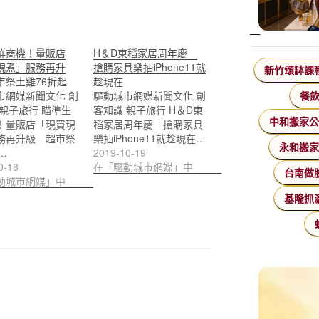
鮮商機！量販店
H＆D東稻家居周年慶
現煮」服務再升
搶購家具樂抽iPhone11就
新竹頌缽課
市祭土雞76折起
趁現在
市網媒新聞文化 創
驅動城市網媒新聞文化 創
餐
 親子旅行 瞄準生
客知識 親子旅行 H＆D東
中和搬家
！量販店「現買現
稻家居周年慶 搶購家具
務再升級 超市祭
樂抽iPhone11就趁現在…
永和搬
…
2019-10-19
0-18
在「驅動城市網媒」中
台南做
動城市網媒」中
基隆抓