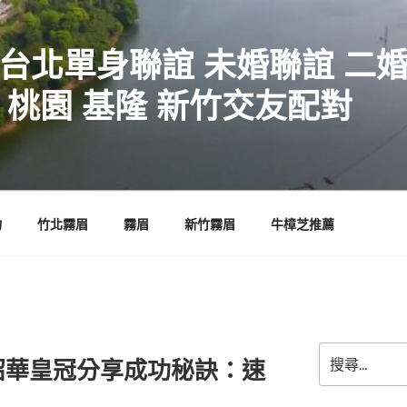
 台北單身聯誼 未婚聯誼 二
 桃園 基隆 新竹交友配對
物
竹北霧眉
霧眉
新竹霧眉
牛樟芝推薦
搜
紹華皇冠分享成功秘訣：速
尋
關