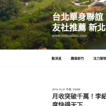
跳
至
台北單身聯誼
主
要
友社推薦 新北
內
容
www.onlovebox.com
動消息
霧眉新竹
法力聖
發
2019-10-21
作者:
FARM
佈
月收突破千萬！李
於
度快得天下