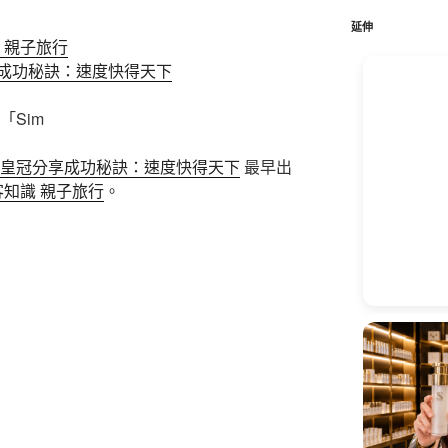
鍵
字:
延伸
 親子旅行
成功秘訣：速度快得天下
「Sim
皇冠分享成功秘訣：速度快得天下
最早出
客知識 親子旅行
。