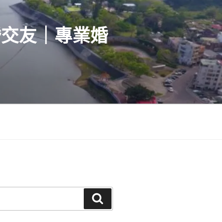
婚交友｜專業婚
搜
尋