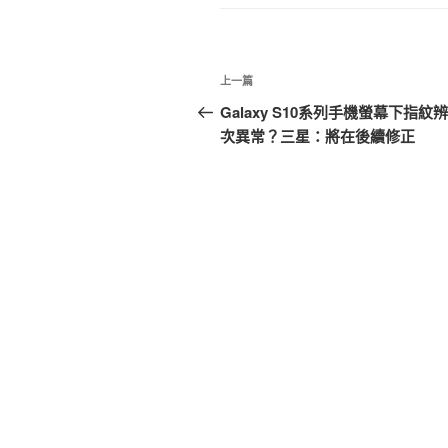
文
上
上一篇
章
一
Galaxy S10系列手機螢幕下指紋
篇
次異常？三星：將在後續修正
導
文
覽
章