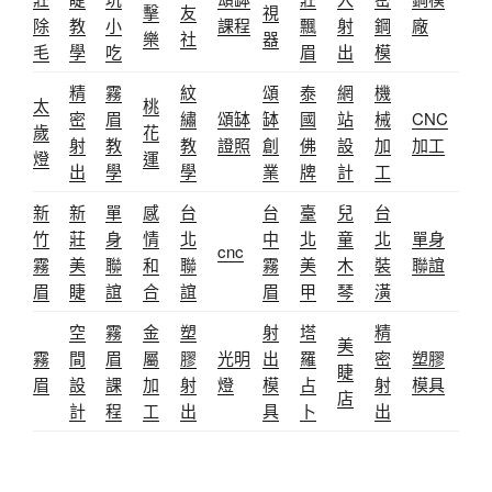
擊
友
視
除
教
小
課程
飄
射
鋼
廠
樂
社
器
毛
學
吃
眉
出
模
精
霧
紋
頌
泰
網
機
太
桃
密
眉
繡
頌缽
缽
國
站
械
CNC
歲
花
射
教
教
證照
創
佛
設
加
加工
燈
運
出
學
學
業
牌
計
工
新
新
單
感
台
台
臺
兒
台
竹
莊
身
情
北
中
北
童
北
單身
cnc
霧
美
聯
和
聯
霧
美
木
裝
聯誼
眉
睫
誼
合
誼
眉
甲
琴
潢
空
霧
金
塑
射
塔
精
美
霧
間
眉
屬
膠
光明
出
羅
密
塑膠
睫
眉
設
課
加
射
燈
模
占
射
模具
店
計
程
工
出
具
卜
出