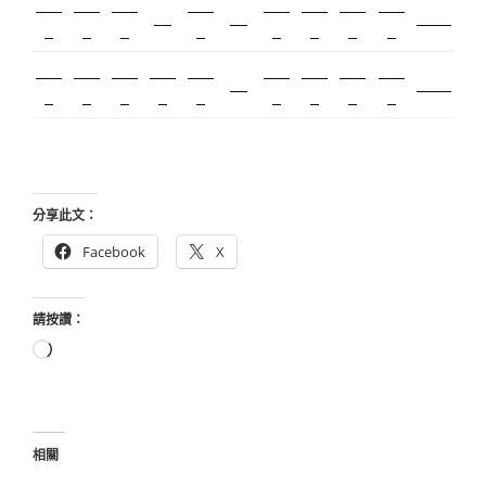
搬家服
搬家評
中和搬
搬家公
飄眉推
金屬埋
精密沖
空間設
繡眉
監控
北市搬家
務
價
家
司
薦
入
壓
計
契約搬
精密模
室內設
空間設
合法搬
美甲教
台北飄
新竹植
美睫教
霧眉
美睫考照
家
具
計
計
家
學
眉
睫
學
分享此文：
Facebook
X
請按讚：
正
在
載
入...
相關