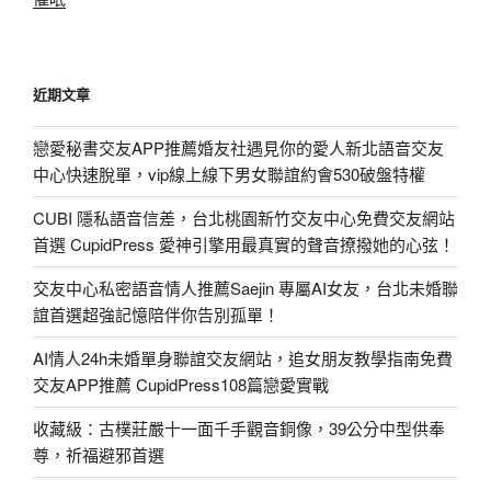
近期文章
戀愛秘書交友APP推薦婚友社遇見你的愛人新北語音交友
中心快速脫單，vip線上線下男女聯誼約會530破盤特權
CUBI 隱私語音信差，台北桃園新竹交友中心免費交友網站
首選 CupidPress 愛神引擎用最真實的聲音撩撥她的心弦！
交友中心私密語音情人推薦Saejin 專屬AI女友，台北未婚聯
誼首選超強記憶陪伴你告別孤單！
AI情人24h未婚單身聯誼交友網站，追女朋友教學指南免費
交友APP推薦 CupidPress108篇戀愛實戰
收藏級：古樸莊嚴十一面千手觀音銅像，39公分中型供奉
尊，祈福避邪首選