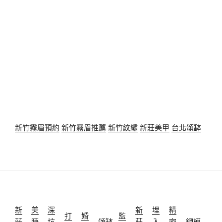
新竹霧眉預約
新竹霧眉推薦
新竹紋繡
新莊美甲
台北頌缽
新
美
深
新
埋
精
打
婚
監
莊
睫
坑
頌缽
莊
入
密
鋼模