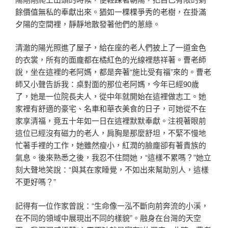
餘價值無私的奉獻出來。猶如一棵棵爭秀的老樹，在掛滿
夕陽的空間裡，靜靜地散發著他們的蔥綠。
清澈的陽光照進了屋子，給在座的老人們披上了一道金色
的衣裳，所有的面龐都在橘紅色的光線裡慈祥著。曹老師
說，坐在這裡的老阿媽，都是奔著“施比受有福”來的。曹老
師又小聲告訴我：桌對面的那位老阿媽，今年已經90歲
了，她是一位院長夫人，從中年就開始在這裡做志工。她
家裡有舒適的豪宅、名車和華衣美食的日子，可她從不在
家享清福，竟五十年如一日在這裡默默奉獻。注視著眼前
這位已經沒有磁力的老人，肩胸是那麼舒坦，不緊不慢地
忙著手裡的工作，她雖然瘦小，紅潤的臉龐卻有著貴族的
氣息。後來熟悉之後，我忍不住問她，“這樣不累嗎？”她立
刻大聲地笑說：“與其在家睡覺，不如出來幫助別人，這樣
不更好嗎？”
記得有一位作家曾說：“生命像一泓不斷向前奔流的小溪，
在不同的領域中展現出不同的樣貌”。融身在台灣的天空