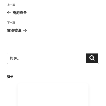
文
上
上一篇
章
一
簡約與舍
導
篇
覽
文
下
下一篇
章
一
靈魂被洗
篇
文
章
搜
搜
尋
尋
關
鍵
延伸
字: