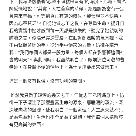
下，我深深感悟著“心靈不缺就是富有”的深度。此時，曹老
師感慨地說：“其實，人在貧窮的時候，總是認為富有一定
會帶來幸福，可等到真正有錢的時候，卻發現並不快樂，
因為心靈貧乏”。自從她做志工之後，在尊重生命，提升自
我的實踐中她才感到每一天都是快樂的。聽完了她親切的
肺腑之言，似陽光穿透雲層，在貼近她溫暖的氣息裡，我
不由緊握著她的手，從她手中傳來的力量，彷彿在暗示
我：“我們每個人都是一股力量，每個人都在影響著這個社
會的明天”。與此同時，我豁然明白了，眼前這位可敬的曹
老師，在身體不便的情境下，為什麼還要出來做志工。
這是一個沒有世俗，沒有功利的空間。
雖然我只做了短短的幾天志工，但從志工老阿媽身上，彷
彿一下子灌注了那麼豐富生命的源泉。那暖暖的溪流，深
深觸向我的靈魂，使我明白了一個道理：人生原來就不只
是為名為利，生活也不全是為了溫飽，我們每個人還應該
有更高尚的東西。