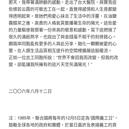
那天，我帶著滿肺腑的感動，走出了台大醫院，與寶島這
些燦若云霞的可敬志工在一起，直覺得感情和人生竟都變
得透明起來。是她們用愛心抹去了生活中的浮塵，在油鹽
醬醋茶之後，高貴的人格氣質散播著生命的陽光。這些愛
的力量驅使我懷著一份崇高的敬意和感動，寫下這燃燒了
很久的滿紙熱字，也說出了與金錢毫不相干的刻骨銘心。
願兩岸同胞能有更多的人與此分享，融化一顆顆被愛的心
靈，在人類生活品質相互提升的空間裡擴展這股暖流。
正如一位志工同胞所說：“世界不會因我而改變，但我的改
變，卻能讓我所擁有的這片天空充滿陽光！”
二〇〇六年八月十二日
注：1985年，聯合國將每年的12月5日定為“國際義工日”，
鼓勵全球各地的政府和團體，於當日嘉許及表揚義工的貢