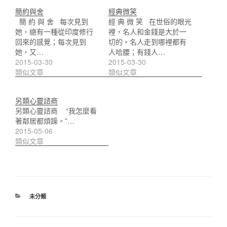
簡約與舍
經典微笑
簡 約 與 舍 每次見到
經 典 微 笑 在世俗的眼光
她，總有一種從印度修行
裡，名人和金錢是大於一
回來的感覺；每次見到
切的。名人走到哪裡都有
她，又…
人哈腰；有錢人…
2015-03-30
2015-03-30
類似文章
類似文章
另類心靈諮商
另類心靈諮商 “我怎麼看
著鄰居都煩躁。”…
2015-05-06
類似文章
分
未分類
類