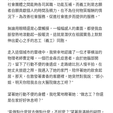
社會團體之間能夠各司其職、功能互補。而義工則是志願
者自願貢獻個人的時間及精力，在不為任何物質報酬的情
況下，為改善社會服務，促進社會進步而提供的服務。”
無論用眼睛還是心靈觸摸，一幅幅感人的畫面，都使我血
脈發熱地滾動起一股暖流，這就是潛伏在祖國寶島上默默
伸出愛心之手的志工（義工）同胞。
走入這個城市的靈魂中，我榮幸地認識了一位才華橫溢的
物理老師曹定暉，一個巴金森氏症患者。由於她腦部開
刀，留下了行動不便的後遺症，走路總比別人慢半拍。在
她丈夫旅遊之際，我邁入了她的家門，陪伴著她的飲食起
居。那天，在散發著書香的客廳裡，她突然對我說：“郭小
姐，明天你陪我去台大醫院做志工吧？”
望著她行動不便的身體，我吃驚地瞪著她：“做志工？你還
是在家好好休息吧？”
“能做點什麼就去做點什麼，不好麼？”望著我滿臉的疑問，