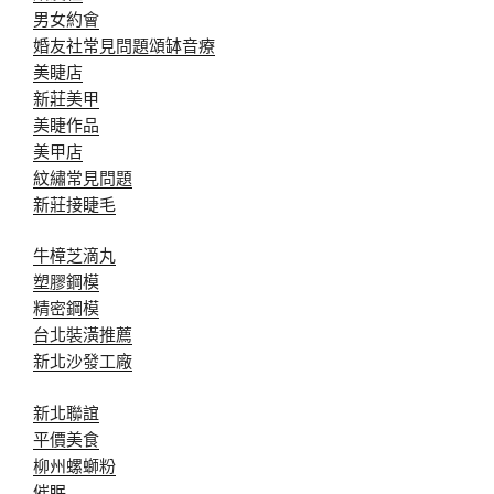
男女約會
婚友社常見問題
頌缽音療
美睫店
新莊美甲
美睫作品
美甲店
紋繡常見問題
新莊接睫毛
牛樟芝滴丸
塑膠鋼模
精密鋼模
台北裝潢推薦
新北沙發工廠
新北聯誼
平價美食
柳州螺螄粉
催眠