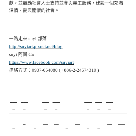
獻，並鼓勵社會人士支持並參與義工服務，建設一個充滿
溫情、愛與關懷的社會。
一路走來 suyi 部落
http://suyiart.pixnet.net/blog
suyi 阿團 Go
https://www.facebook.com/suyiart
連絡方式：0937-054080 ( +886-2-24574310 )
新莊美
板橋美
新北搬
塑膠射
桃園搬
台北搬
塑膠模
攝影
監視器
飄眉
搬家
甲
睫
家
出
家
家
具
內湖飄
模具開
台北美
優良搬
甲級營
R1
冷氣
營造
冷凍
保全
娃娃機
眉
發
睫
家
造