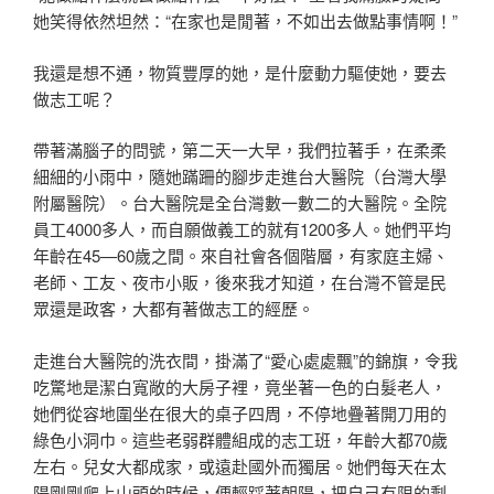
她笑得依然坦然：“在家也是閒著，不如出去做點事情啊！”
我還是想不通，物質豐厚的她，是什麼動力驅使她，要去
做志工呢？
帶著滿腦子的問號，第二天一大早，我們拉著手，在柔柔
細細的小雨中，隨她蹣跚的腳步走進台大醫院（台灣大學
附屬醫院）。台大醫院是全台灣數一數二的大醫院。全院
員工4000多人，而自願做義工的就有1200多人。她們平均
年齡在45—60歲之間。來自社會各個階層，有家庭主婦、
老師、工友、夜市小販，後來我才知道，在台灣不管是民
眾還是政客，大都有著做志工的經歷。
走進台大醫院的洗衣間，掛滿了“愛心處處飄”的錦旗，令我
吃驚地是潔白寬敞的大房子裡，竟坐著一色的白髮老人，
她們從容地圍坐在很大的桌子四周，不停地疊著開刀用的
綠色小洞巾。這些老弱群體組成的志工班，年齡大都70歲
左右。兒女大都成家，或遠赴國外而獨居。她們每天在太
陽剛剛爬上山頭的時候，便輕踩著朝陽，把自己有限的剩