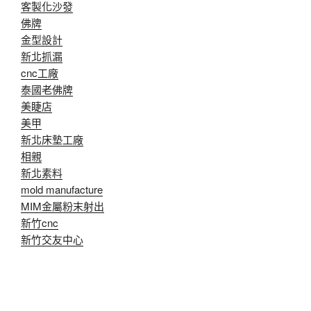
客製化沙發
佛牌
金型設計
新北抓漏
cnc工廠
泰國老佛牌
美睫店
美甲
新北床墊工廠
相親
新北素料
mold manufacture
MIM金屬粉末射出
新竹cnc
新竹交友中心