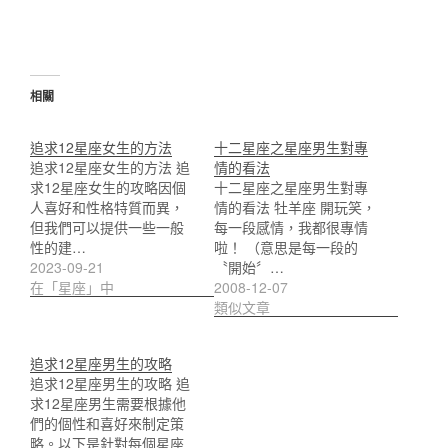
相關
追求12星座女生的方法
十二星座之星座男生對專
追求12星座女生的方法 追
情的看法
求12星座女生的攻略因個
十二星座之星座男生對專
人喜好和性格特質而異，
情的看法 牡羊座 開玩笑，
但我們可以提供一些一般
每一段感情，我都很專情
性的建…
啦！ （意思是每一段的
2023-09-21
〝開始〞…
在「星座」中
2008-12-07
類似文章
追求12星座男生的攻略
追求12星座男生的攻略 追
求12星座男生需要根據他
們的個性和喜好來制定策
略。以下是針對每個星座