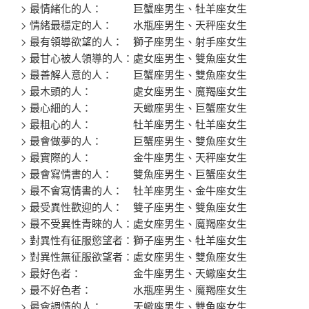
> 最情緒化的人： 巨蟹座男生、牡羊座女生
> 情緒最穩定的人： 水瓶座男生、天秤座女生
> 最有領導欲望的人： 獅子座男生、射手座女生
> 最甘心被人領導的人：處女座男生、雙魚座女生
> 最善解人意的人： 巨蟹座男生、雙魚座女生
> 最木頭的人： 處女座男生、魔羯座女生
> 最心細的人： 天蠍座男生、巨蟹座女生
> 最粗心的人： 牡羊座男生、牡羊座女生
> 最會做夢的人： 巨蟹座男生、雙魚座女生
> 最實際的人： 金牛座男生、天秤座女生
> 最會寫情書的人： 雙魚座男生、巨蟹座女生
> 最不會寫情書的人： 牡羊座男生、金牛座女生
> 最受異性歡迎的人： 雙子座男生、雙魚座女生
> 最不受異性青睞的人：處女座男生、魔羯座女生
> 對異性有征服慾望者：獅子座男生、牡羊座女生
> 對異性無征服欲望者：處女座男生、雙魚座女生
> 最好色者： 金牛座男生、天蠍座女生
> 最不好色者： 水瓶座男生、魔羯座女生
> 最會調情的人： 天蠍座男生、雙魚座女生