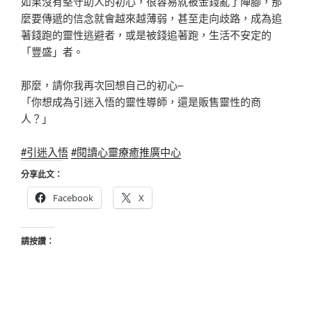
如果沒有堅守助人的初心，很容易就被金錢亂了陣腳，那
麼要傳遞的信念就會越來越薄弱，甚至走向歧路，成為追
著錢跑的靈性逃避者，或是被錢追著跑，生活不安定的
「豐盛」者。
那麼，請你我再次回想自己的初心–
「你想成為引迷入悟的靈性導師，還是販售靈性的商
人？」
#引迷入悟
#閱讀心靈療癒推廣中心
分享此文：
Facebook
X
請按讚：