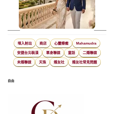
埋入射出
商店
心靈療癒
Mahamudra
安捷台北裝潢
單身聯誼
童話
二婚聯誼
未婚聯誼
天珠
婚友社
婚友社常見問題
自由