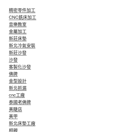
精密零件加工
CNC銑床加工
音樂教室
金屬加工
新莊床墊
新北冷氣安裝
新莊沙發
沙發
客製化沙發
佛牌
金型設計
新北抓漏
cnc工廠
泰國老佛牌
美睫店
美甲
新北床墊工廠
相親