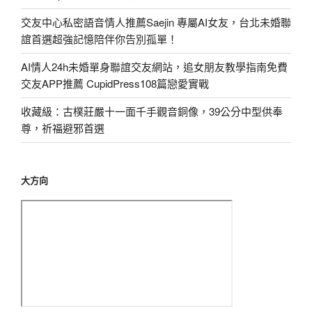
交友中心私密語音情人推薦Saejin 專屬AI女友，台北未婚聯
誼首選超強記憶陪伴你告別孤單！
AI情人24h未婚單身聯誼交友網站，追女朋友教學指南免費
交友APP推薦 CupidPress108篇戀愛實戰
收藏級：古樸莊嚴十一面千手觀音銅像，39公分中型供奉
尊，祈福避邪首選
大方向