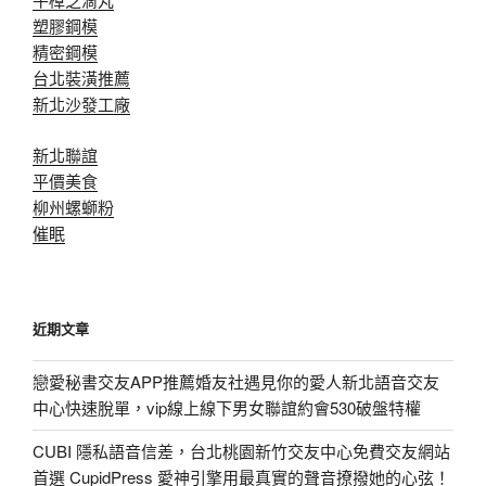
塑膠鋼模
精密鋼模
台北裝潢推薦
新北沙發工廠
新北聯誼
平價美食
柳州螺螄粉
催眠
近期文章
戀愛秘書交友APP推薦婚友社遇見你的愛人新北語音交友
中心快速脫單，vip線上線下男女聯誼約會530破盤特權
CUBI 隱私語音信差，台北桃園新竹交友中心免費交友網站
首選 CupidPress 愛神引擎用最真實的聲音撩撥她的心弦！