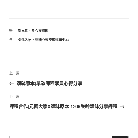
分
新思維
、
身心靈相關
類
標
引迷入悟
、
閱讀心靈療癒推廣中心
籤
文
上
上一篇
章
一
頌缽原本|單缽課程學員心得分享
導
篇
覽
文
下
下一篇
章
一
課程合作|元智大學X頌缽原本-1206樂齡頌缽分享課程
篇
文
章