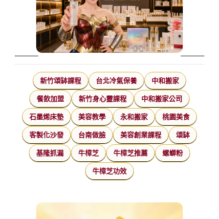
新竹頌缽課程
台北冷氣保養
中和搬家
餐飲加盟
新竹身心靈課程
中和搬家公司
石墨烯床墊
美容教學
永和搬家
桃園美食
客製化沙發
台南做臉
美容創業課程
頌缽
基隆抓漏
牛樟芝
牛樟芝推薦
螺螄粉
牛樟芝功效