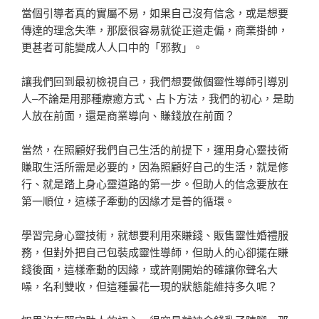
當個引導者真的實屬不易，如果自己沒有信念，或是想要
傳達的理念失準，那麼很容易就從正道走偏，商業掛帥，
更甚者可能變成人人口中的「邪教」。
讓我們回到最初檢視自己，我們想要做個靈性導師引導別
人–不論是用那種療癒方式、占卜方法，我們的初心，是助
人放在前面，還是商業導向、賺錢放在前面？
當然，在照顧好我們自己生活的前提下，運用身心靈技術
賺取生活所需是必要的，因為照顧好自己的生活，就是修
行、就是踏上身心靈道路的第一步。但助人的信念要放在
第一順位，這樣子牽動的因緣才是善的循環。
學習完身心靈技術，就想要利用來賺錢、販售靈性婚禮服
務，但對外把自己包裝成靈性導師，但助人的心卻擺在賺
錢後面，這樣牽動的因緣，或許剛開始的確讓你聲名大
噪，名利雙收，但這種曇花一現的狀態能維持多久呢？