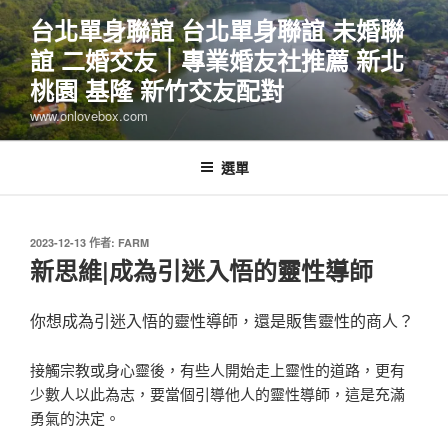
跳
台北單身聯誼 台北單身聯誼 未婚聯
至
誼 二婚交友｜專業婚友社推薦 新北
主
要
桃園 基隆 新竹交友配對
內
www.onlovebox.com
容
選單
發
2023-12-13
作者:
FARM
佈
新思維|成為引迷入悟的靈性導師
於
你想成為引迷入悟的靈性導師，還是販售靈性的商人？
接觸宗教或身心靈後，有些人開始走上靈性的道路，更有
少數人以此為志，要當個引導他人的靈性導師，這是充滿
勇氣的決定。