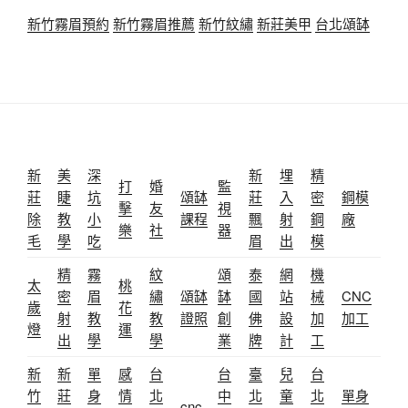
新竹霧眉預約
新竹霧眉推薦
新竹紋繡
新莊美甲
台北頌缽
新
美
深
新
埋
精
打
婚
監
莊
睫
坑
頌缽
莊
入
密
鋼模
擊
友
視
除
教
小
課程
飄
射
鋼
廠
樂
社
器
毛
學
吃
眉
出
模
精
霧
紋
頌
泰
網
機
太
桃
密
眉
繡
頌缽
缽
國
站
械
CNC
歲
花
射
教
教
證照
創
佛
設
加
加工
燈
運
出
學
學
業
牌
計
工
新
新
單
感
台
台
臺
兒
台
竹
莊
身
情
北
中
北
童
北
單身
cnc