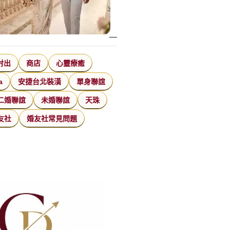
射出
商店
心靈療癒
a
安捷台北裝潢
單身聯誼
二婚聯誼
未婚聯誼
天珠
友社
婚友社常見問題