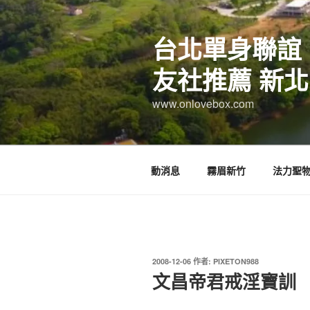
跳
至
台北單身聯誼
主
要
友社推薦 新北
內
容
www.onlovebox.com
動消息
霧眉新竹
法力聖
發
2008-12-06
作者:
PIXETON988
佈
文昌帝君戒淫寶訓
於