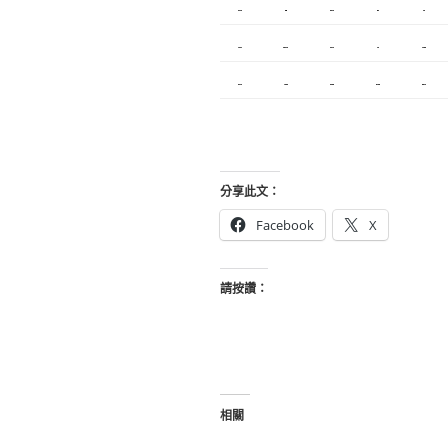
內湖飄眉
R1
模具開發
冷氣
營造
搬家服務
新莊接睫毛
中和搬家
繡眉
搬家公司
契約搬家
精密模具
室內設計
空間設計
合法搬家
分享此文：
Facebook
X
請按讚：
相關