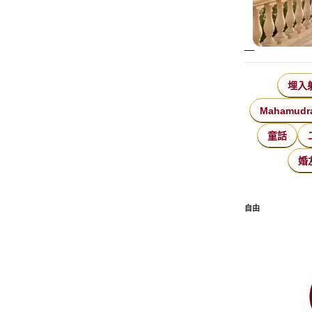
埋入
Mahamudr
童話
婚
自由