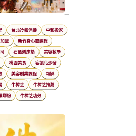
程
台北冷氣保養
中和搬家
飲加盟
新竹身心靈課程
公司
石墨烯床墊
美容教學
家
桃園美食
客製化沙發
臉
美容創業課程
頌缽
漏
牛樟芝
牛樟芝推薦
螺螄粉
牛樟芝功效