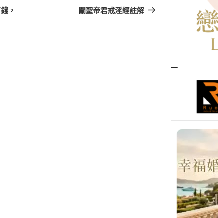
一
有錢，
關聖帝君戒淫經註解
篇
文
章