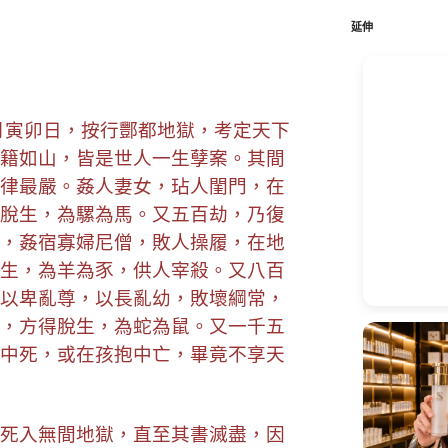
鍵
字:
延伸
月寅卯日，按行酆都地獄，考定天下
籍如山，皆是世人一生孽案。其間
律最嚴。姦人妻女，玷人閨門，在
脫生，為騾為馬。又五百劫，乃復
，姦宿寡婦尼僧，敗人操履，在地
生，為羊為豕，供人宰殺。又八百
以卑亂尊，以長亂幼，敗壞綱常，
，方得脫生，為蛇為鼠。又一千五
中死，或在孩抱中亡，畢竟不享天
死入無間地獄，直至其書滅盡，因