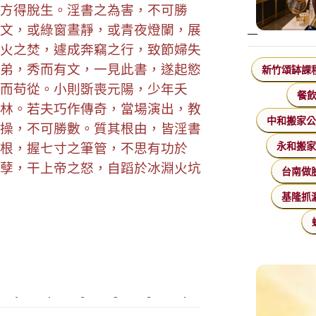
方得脫生。淫書之為害，不可勝
文，或綠窗晝靜，或青夜燈闌，展
火之焚，遽成奔竊之行，致節婦失
弟，秀而有文，一見此書，遂起慾
新竹頌缽課
而苟從。小則斲喪元陽，少年夭
餐
林。若夫巧作傳奇，當場演出，教
中和搬家
操，不可勝數。質其根由，皆淫書
根，握七寸之筆管，不思有功於
永和搬
孽，干上帝之怒，自蹈於冰淵火坑
台南做
基隆抓
監視器
飄眉
桃園搬家
台北搬家
塑膠模具
搬家