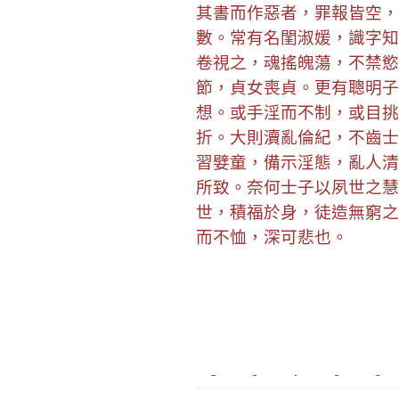
其書而作惡者，罪報皆空，
數。常有名閨淑媛，識字知
卷視之，魂搖魄蕩，不禁慾
節，貞女喪貞。更有聰明子
想。或手淫而不制，或目挑
折。大則瀆亂倫紀，不齒士
習嬖童，備示淫態，亂人清
所致。奈何士子以夙世之慧
世，積福於身，徒造無窮之
而不恤，深可悲也。
新莊植睫毛
板橋美睫
攝影
新北搬家
塑膠射出