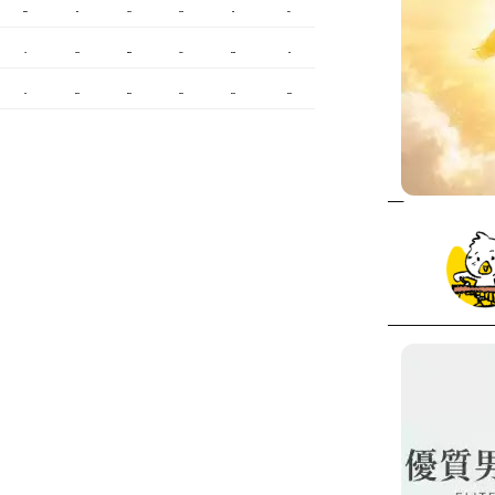
台北美睫
冷凍
優良搬家
甲級營造
保全
娃娃機
監控
飄眉推薦
金屬埋入
精密沖壓
空間設計
釣竿
霧眉
美甲教學
台北飄眉
新竹植睫
美睫教學
美睫考照