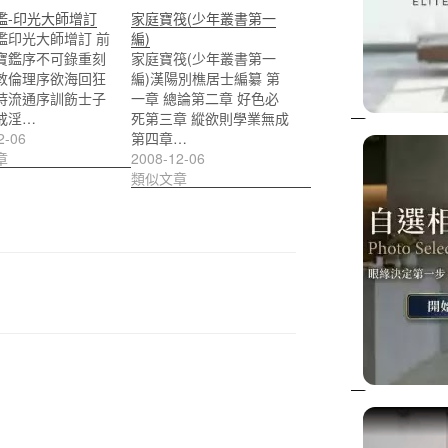
鑑-印光大師增訂
家庭寶筏(少年叢書第一
鑑印光大師增訂 前
編)
寶鑑序不可錄重刻
家庭寶筏(少年叢書第一
敦倫理序欲海回狂
編)漢陽別樵居士編纂 第
持流通序訓飭士子
一章 總論第二章 好色必
戒淫…
死第三章 縱欲則學業無成
2-06
第四章…
章
2008-12-06
類似文章