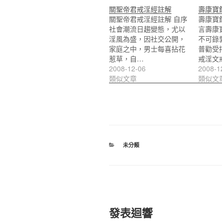
關聖帝君戒淫經註解
壽康寶
關聖帝君戒淫經註解 自序
壽康寶
社會潮流日趨變態，尤以
言壽康
淫風為盛，因社交公開，
不可錄
家庭之中，男士每喜拈花
普勸受
惹草，自…
戒淫文
2008-12-06
2008-1
類似文章
類似文
分
未分類
類
發表迴響