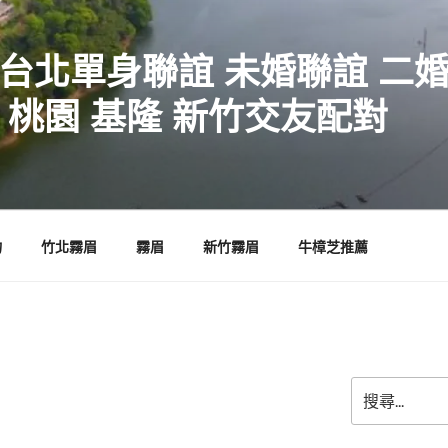
 台北單身聯誼 未婚聯誼 二
 桃園 基隆 新竹交友配對
物
竹北霧眉
霧眉
新竹霧眉
牛樟芝推薦
搜
尋
關