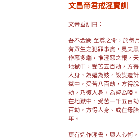
文昌帝君戒淫寶訓
文帝垂訓曰：
吾奉金闕 至尊之命，於每
有眾生之犯罪事實，見夫黑
作惡多端，惟淫惡之報，天
地獄中，受苦五百劫，方得
人身，為娼為妓。設謀造計
獄中，受苦八百劫，方得脫
劫，乃復人身，為瞽為啞。
在地獄中，受苦一千五百劫
百劫，方得人身。或在母胎
年。
更有造作淫書，壞人心術，