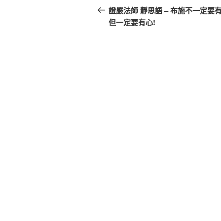
章
一
證嚴法師 靜思語 – 布施不一定要
篇
但一定要有心!
導
文
覽
章