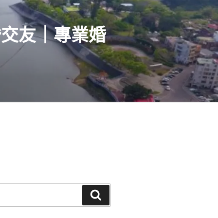
婚交友｜專業婚
搜
尋