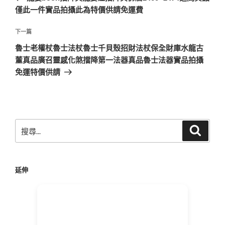
導
篇
僅此一件實品拍攝此為特價供請免運費
覽
文
章
下
下一篇
一
魯士老權杖魯士法杖魯士千貝殼招財法杖保全財庫水龍古
篇
董真品廣召靈感化煞擋降第一法器真品魯士法器實品拍攝
文
免運特價供請
章
搜
搜
尋
尋
關
鍵
延伸
字: