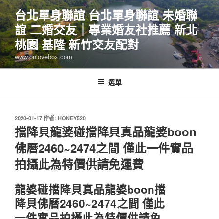
跳
台北單身聯誼 台北單身聯誼 未婚聯
至
誼 二婚交友｜專業婚友社推薦 新北
主
要
桃園 基隆 新竹交友配對
內
www.onlovebox.com
容
選單
發
2020-01-17
作者:
HONEY520
佈
擋降貝龍婆碰擋降貝真品龍婆boon
於
佛曆2460~2474之間 僅此一件實品
拍攝此為特價供請免運費
龍婆碰擋降貝真品龍婆boon擋
降貝佛曆2460~2474之間 僅此
一件實品拍攝此為特價供請免