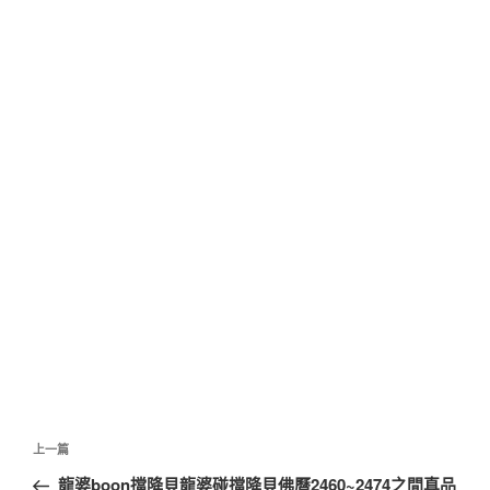
文
上
上一篇
章
一
龍婆boon擋降貝龍婆碰擋降貝佛曆2460~2474之間真品