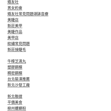
婚友社
男女約會
婚友社常見問題
頌缽音療
美睫店
新莊美甲
美睫作品
美甲店
紋繡常見問題
新莊接睫毛
牛樟芝滴丸
塑膠鋼模
精密鋼模
台北裝潢推薦
新北沙發工廠
新北聯誼
平價美食
柳州螺螄粉