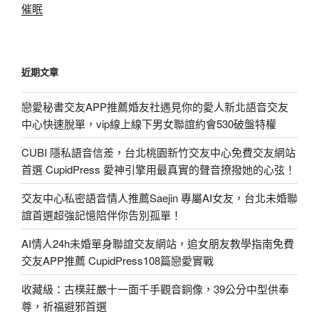
催眠
近期文章
戀愛秘書交友APP推薦婚友社遇見你的愛人新北語音交友
中心快速脫單，vip線上線下男女聯誼約會530破盤特權
CUBI 隱私語音信差，台北桃園新竹交友中心免費交友網站
首選 CupidPress 愛神引擎用最真實的聲音撩撥她的心弦！
交友中心私密語音情人推薦Saejin 專屬AI女友，台北未婚聯
誼首選超強記憶陪伴你告別孤單！
AI情人24h未婚單身聯誼交友網站，追女朋友教學指南免費
交友APP推薦 CupidPress108篇戀愛實戰
收藏級：古樸莊嚴十一面千手觀音銅像，39公分中型供奉
尊，祈福避邪首選