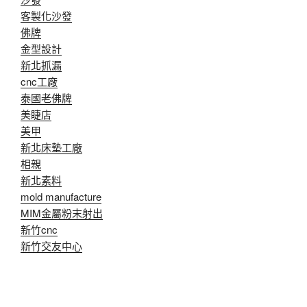
客製化沙發
佛牌
金型設計
新北抓漏
cnc工廠
泰國老佛牌
美睫店
美甲
新北床墊工廠
相親
新北素料
mold manufacture
MIM金屬粉末射出
新竹cnc
新竹交友中心