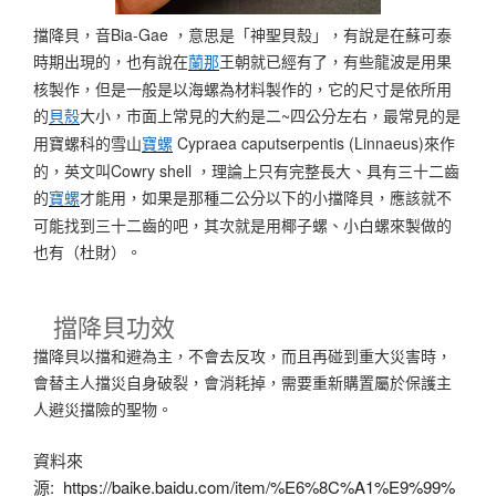
擋降貝，音Bia-Gae ，意思是「神聖貝殼」，有說是在蘇可泰
時期出現的，也有說在
王朝就已經有了，有些龍波是用果
蘭那
核製作，但是一般是以海螺為材料製作的，它的尺寸是依所用
的
大小，市面上常見的大約是二~四公分左右，最常見的是
貝殼
用寶螺科的雪山
Cypraea caputserpentis (Linnaeus)來作
寶螺
的，英文叫Cowry shell ，理論上只有完整長大、具有三十二齒
的
才能用，如果是那種二公分以下的小擋降貝，應該就不
寶螺
可能找到三十二齒的吧，其次就是用椰子螺、小白螺來製做的
也有（杜財）。
擋降貝功效
擋降貝以擋和避為主，不會去反攻，而且再碰到重大災害時，
會替主人擋災自身破裂，會消耗掉，需要重新購置屬於保護主
人避災擋險的聖物。
資料來
源:
https://baike.baidu.com/item/%E6%8C%A1%E9%99%