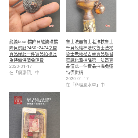
龍婆boon擋降貝龍婆碰擋
魯士法器魯士老法杖魯士
降貝佛曆2460~2474之間
千貝殼權棒法杖魯士法杖
真品僅此一件實品拍攝此
魯士老權杖古董真品廣召
為特價供請免運費
靈感化煞擋降第一法器真
2020-01-17
品僅此一件實品拍攝免運
在「優惠價」中
特價供請
2020-01-17
在「命理風水章」中