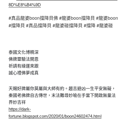
8D%E8%B4%9D
#真品龍婆boon擋降貝佛 #龍婆boon擋降貝 #龍婆boon
#擋降貝 #真品擋降貝 #龍婆碰擋降貝 #擋降 #龍婆碰
泰國文化博精深
佛牌靈驗法開恩
祈請有緣運來跟
誠心禮佛夢成真
天賜好牌屬你莫屬與大師有約。趨吉避凶一生平安無礙，
秦國老佛牌自古傳世，末法難尋妙喻在手當下開啟無量法
界妙吉祥
https://dark-
fortune.blogspot.com/2020/01/boon24602474.html