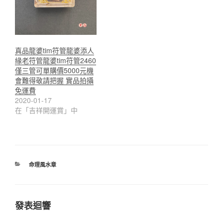
真品龍婆tim符管龍婆添人
緣老符管龍婆tim符管2460
僅三管可單購價5000元機
會難得敬請把握 實品拍攝
免運費
2020-01-17
在「吉祥開運賞」中
分
命理風水章
類
發表迴響