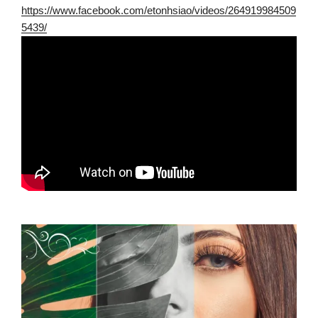
https://www.facebook.com/etonhsiao/videos/264919984509
5439/