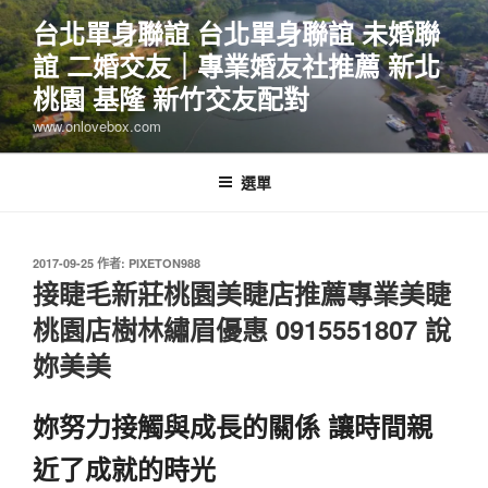
跳
台北單身聯誼 台北單身聯誼 未婚聯
至
誼 二婚交友｜專業婚友社推薦 新北
主
要
桃園 基隆 新竹交友配對
內
www.onlovebox.com
容
選單
發
2017-09-25
作者:
PIXETON988
佈
接睫毛新莊桃園美睫店推薦專業美睫
於
桃園店樹林繡眉優惠 0915551807 說
妳美美
妳努力接觸與成長的關係 讓時間親
近了成就的時光