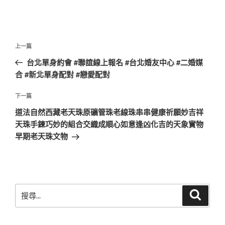
文
上
上一篇
章
一
台北單身約會 #聯誼線上報名 #台北婚友中心 #二婚媒
導
篇
合 #新北單身配對 #戀愛配對
覽
文
章
下
下一篇
一
道法自然西藏老天珠原礦管珠老線珠串串健康祈願妙吉祥
篇
天珠手鍊巧妙的組合交織成順心如意逢凶化吉的天象實物
文
早期老天珠文物
章
搜
搜
尋
尋
關