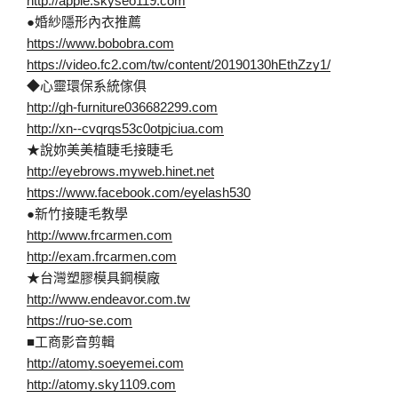
http://apple.skyseo119.com
●婚紗隱形內衣推薦
https://www.bobobra.com
https://video.fc2.com/tw/content/20190130hEthZzy1/
◆心靈環保系統傢俱
http://gh-furniture036682299.com
http://xn--cvqrqs53c0otpjciua.com
★說妳美美植睫毛接睫毛
http://eyebrows.myweb.hinet.net
https://www.facebook.com/eyelash530
●新竹接睫毛教學
http://www.frcarmen.com
http://exam.frcarmen.com
★台灣塑膠模具鋼模廠
http://www.endeavor.com.tw
https://ruo-se.com
■工商影音剪輯
http://atomy.soeyemei.com
http://atomy.sky1109.com