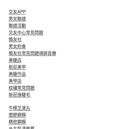
交友APP
男女聯誼
聯誼活動
交友中心常見問題
婚友社
男女約會
婚友社常見問題
頌缽音療
美睫店
新莊美甲
美睫作品
美甲店
紋繡常見問題
新莊接睫毛
牛樟芝滴丸
塑膠鋼模
精密鋼模
台北裝潢推薦