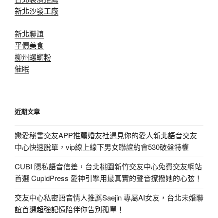
新北沙發工廠
新北聯誼
平價美食
柳州螺螄粉
催眠
近期文章
戀愛秘書交友APP推薦婚友社遇見你的愛人新北語音交友
中心快速脫單，vip線上線下男女聯誼約會530破盤特權
CUBI 隱私語音信差，台北桃園新竹交友中心免費交友網站
首選 CupidPress 愛神引擎用最真實的聲音撩撥她的心弦！
交友中心私密語音情人推薦Saejin 專屬AI女友，台北未婚聯
誼首選超強記憶陪伴你告別孤單！