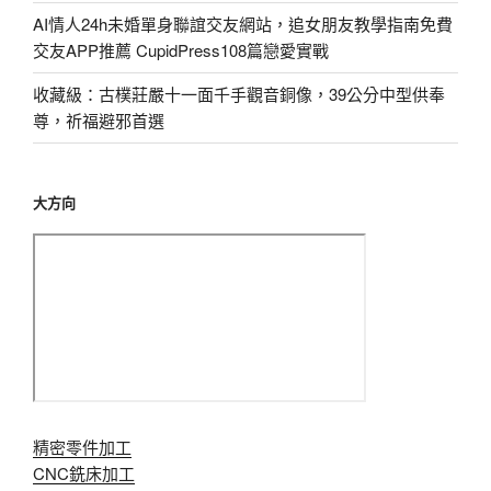
AI情人24h未婚單身聯誼交友網站，追女朋友教學指南免費
交友APP推薦 CupidPress108篇戀愛實戰
收藏級：古樸莊嚴十一面千手觀音銅像，39公分中型供奉
尊，祈福避邪首選
大方向
精密零件加工
CNC銑床加工