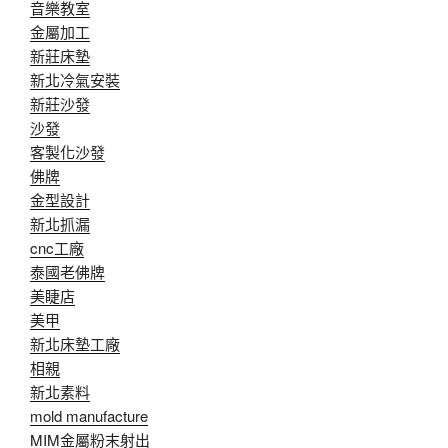
音樂教室
金屬加工
新莊床墊
新北冷氣安裝
新莊沙發
沙發
客製化沙發
佛牌
金型設計
新北抓漏
cnc工廠
泰國老佛牌
美睫店
美甲
新北床墊工廠
相親
新北素料
mold manufacture
MIM金屬粉末射出