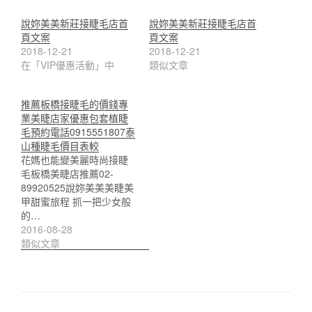
說妳美美新莊接睫毛店首
說妳美美新莊接睫毛店首
頁文案
頁文案
2018-12-21
2018-12-21
在「VIP優惠活動」中
類似文章
推薦板橋接睫毛的價錢專
業美睫店家優惠包套植睫
毛預約電話0915551807泰
山種睫毛價目表較
花媽也能變美麗時尚接睫
毛板橋美睫店推薦02-
89920525說妳美美美睫美
甲甜蜜旅程 抓一把少女般
的…
2016-08-28
類似文章