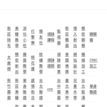
新
美
深
新
埋
精
打
婚
監
莊
睫
坑
頌缽
莊
入
密
鋼模
擊
友
視
除
教
小
課程
飄
射
鋼
廠
樂
社
器
毛
學
吃
眉
出
模
精
霧
紋
頌
泰
網
機
太
桃
密
眉
繡
頌缽
缽
國
站
械
CNC
歲
花
射
教
教
證照
創
佛
設
加
加工
燈
運
出
學
學
業
牌
計
工
新
新
單
感
台
台
臺
兒
台
竹
莊
身
情
北
中
北
童
北
單身
cnc
霧
美
聯
和
聯
霧
美
木
裝
聯誼
眉
睫
誼
合
誼
眉
甲
琴
潢
空
霧
金
塑
射
塔
精