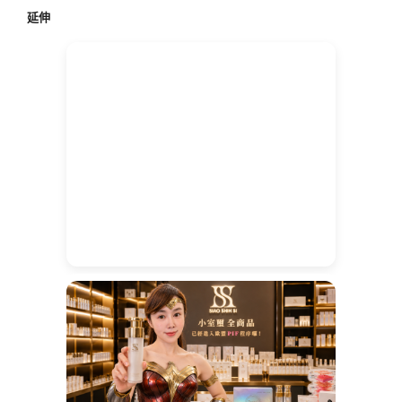
鍵
延伸
字: