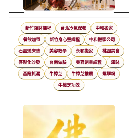
新竹頌缽課程
台北冷氣保養
中和搬家
餐飲加盟
新竹身心靈課程
中和搬家公司
石墨烯床墊
美容教學
永和搬家
桃園美食
客製化沙發
台南做臉
美容創業課程
頌缽
基隆抓漏
牛樟芝
牛樟芝推薦
螺螄粉
牛樟芝功效