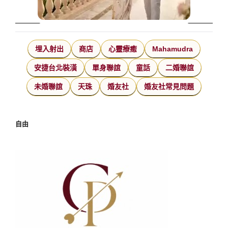
埋入射出
商店
心靈療癒
Mahamudra
安捷台北裝潢
單身聯誼
童話
二婚聯誼
未婚聯誼
天珠
婚友社
婚友社常見問題
自由