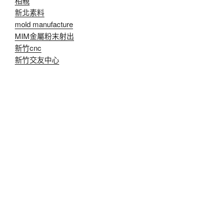
相親
新北素料
mold manufacture
MIM金屬粉末射出
新竹cnc
新竹交友中心