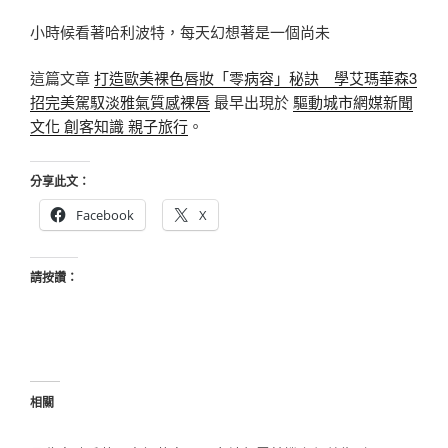
小時候看著哈利波特，每天幻想著是一個尚未
這篇文章
打造歐美裸色唇妝「零病容」秘訣 學艾瑪華森3
招完美駕馭淡雅氣質感裸唇
最早出現於
驅動城市網媒新聞
文化 創客知識 親子旅行
。
分享此文：
Facebook
X
請按讚：
相關