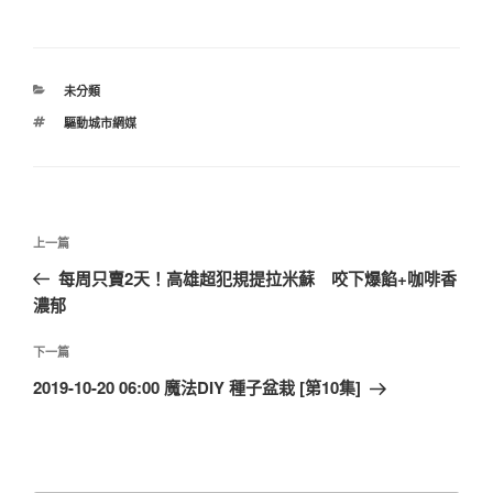
分
未分類
類
標
驅動城市網媒
籤
文
上
上一篇
章
一
每周只賣2天！高雄超犯規提拉米蘇 咬下爆餡+咖啡香
導
篇
濃郁
覽
文
章
下
下一篇
一
2019-10-20 06:00 魔法DIY 種子盆栽 [第10集]
篇
文
章