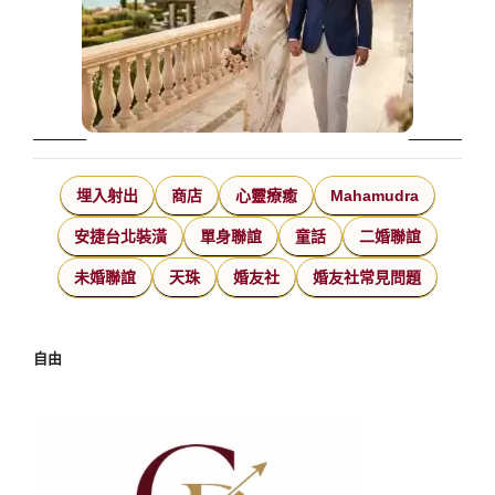
埋入射出
商店
心靈療癒
Mahamudra
安捷台北裝潢
單身聯誼
童話
二婚聯誼
未婚聯誼
天珠
婚友社
婚友社常見問題
自由