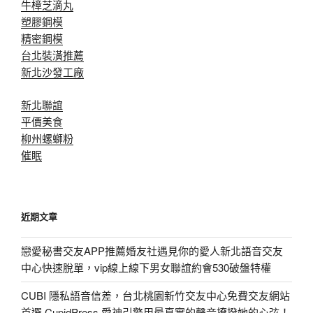
牛樟芝滴丸
塑膠鋼模
精密鋼模
台北裝潢推薦
新北沙發工廠
新北聯誼
平價美食
柳州螺螄粉
催眠
近期文章
戀愛秘書交友APP推薦婚友社遇見你的愛人新北語音交友
中心快速脫單，vip線上線下男女聯誼約會530破盤特權
CUBI 隱私語音信差，台北桃園新竹交友中心免費交友網站
首選 CupidPress 愛神引擎用最真實的聲音撩撥她的心弦！