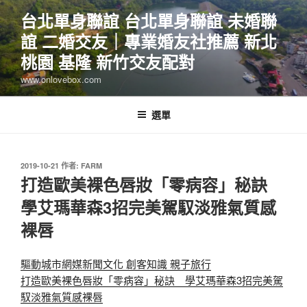
跳
台北單身聯誼 台北單身聯誼 未婚聯
至
誼 二婚交友｜專業婚友社推薦 新北
主
要
桃園 基隆 新竹交友配對
內
www.onlovebox.com
容
選單
發
2019-10-21
作者:
FARM
佈
打造歐美裸色唇妝「零病容」秘訣
於
學艾瑪華森3招完美駕馭淡雅氣質感
裸唇
驅動城市網媒新聞文化 創客知識 親子旅行
打造歐美裸色唇妝「零病容」秘訣 學艾瑪華森3招完美駕
馭淡雅氣質感裸唇