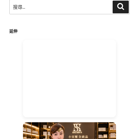
搜
搜
尋
尋
關
鍵
延伸
字: