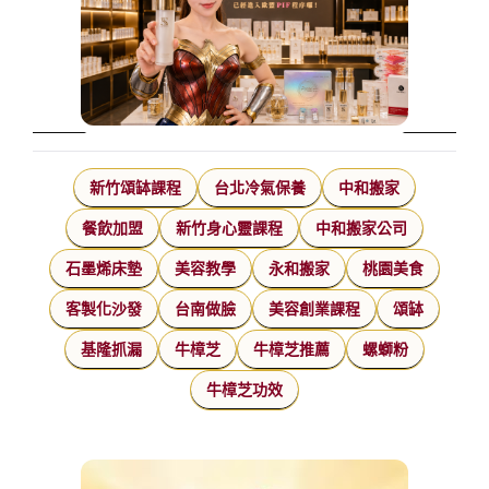
新竹頌缽課程
台北冷氣保養
中和搬家
餐飲加盟
新竹身心靈課程
中和搬家公司
石墨烯床墊
美容教學
永和搬家
桃園美食
客製化沙發
台南做臉
美容創業課程
頌缽
基隆抓漏
牛樟芝
牛樟芝推薦
螺螄粉
牛樟芝功效