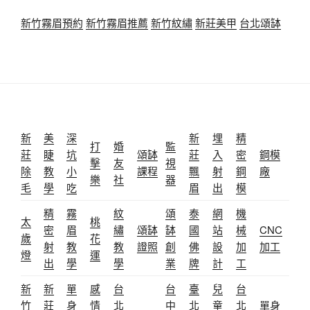
新竹霧眉預約
新竹霧眉推薦
新竹紋繡
新莊美甲
台北頌缽
新
美
深
新
埋
精
打
婚
監
莊
睫
坑
頌缽
莊
入
密
鋼模
擊
友
視
除
教
小
課程
飄
射
鋼
廠
樂
社
器
毛
學
吃
眉
出
模
精
霧
紋
頌
泰
網
機
太
桃
密
眉
繡
頌缽
缽
國
站
械
CNC
歲
花
射
教
教
證照
創
佛
設
加
加工
燈
運
出
學
學
業
牌
計
工
新
新
單
感
台
台
臺
兒
台
竹
莊
身
情
北
中
北
童
北
單身