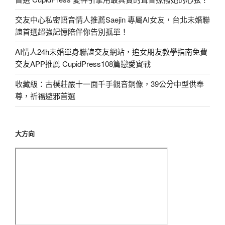
交友中心私密語音情人推薦Saejin 專屬AI女友，台北未婚聯
誼首選超強記憶陪伴你告別孤單！
AI情人24h未婚單身聯誼交友網站，追女朋友教學指南免費
交友APP推薦 CupidPress108篇戀愛實戰
收藏級：古樸莊嚴十一面千手觀音銅像，39公分中型供奉
尊，祈福避邪首選
大方向