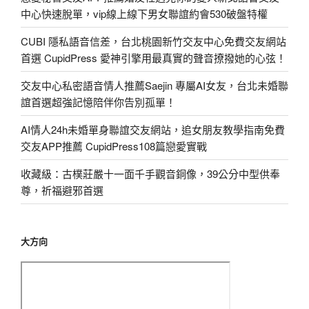
中心快速脫單，vip線上線下男女聯誼約會530破盤特權
CUBI 隱私語音信差，台北桃園新竹交友中心免費交友網站
首選 CupidPress 愛神引擎用最真實的聲音撩撥她的心弦！
交友中心私密語音情人推薦Saejin 專屬AI女友，台北未婚聯
誼首選超強記憶陪伴你告別孤單！
AI情人24h未婚單身聯誼交友網站，追女朋友教學指南免費
交友APP推薦 CupidPress108篇戀愛實戰
收藏級：古樸莊嚴十一面千手觀音銅像，39公分中型供奉
尊，祈福避邪首選
大方向