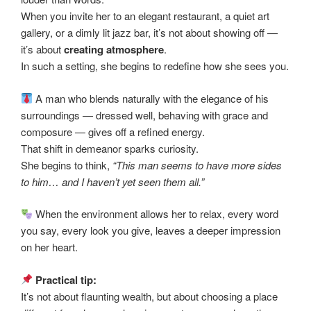
When you invite her to an elegant restaurant, a quiet art
gallery, or a dimly lit jazz bar, it’s not about showing off —
it’s about
creating atmosphere
.
In such a setting, she begins to redefine how she sees you.
A man who blends naturally with the elegance of his
surroundings — dressed well, behaving with grace and
composure — gives off a refined energy.
That shift in demeanor sparks curiosity.
She begins to think,
“This man seems to have more sides
to him… and I haven’t yet seen them all.”
When the environment allows her to relax, every word
you say, every look you give, leaves a deeper impression
on her heart.
Practical tip:
It’s not about flaunting wealth, but about choosing a place