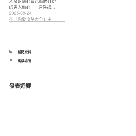
人常對關心自己服飾打扮
的男人動心 「這件裙…
2025-08-24
在「戀愛攻略大全」中
分
新聞資料
類
標
高級場所
籤
發表迴響