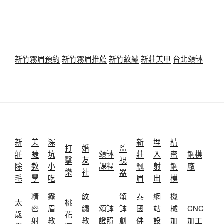
新竹霧眉預約
新竹霧眉推薦
新竹紋繡
新莊美甲
台北頌缽
新
美
深
新
埋
精
打
婚
監
莊
睫
坑
頌缽
莊
入
密
鋼模
擊
友
視
除
教
小
課程
飄
射
鋼
廠
樂
社
器
毛
學
吃
眉
出
模
精
霧
紋
頌
泰
網
機
太
桃
密
眉
繡
頌缽
缽
國
站
械
CNC
歲
花
射
教
教
證照
創
佛
設
加
加工