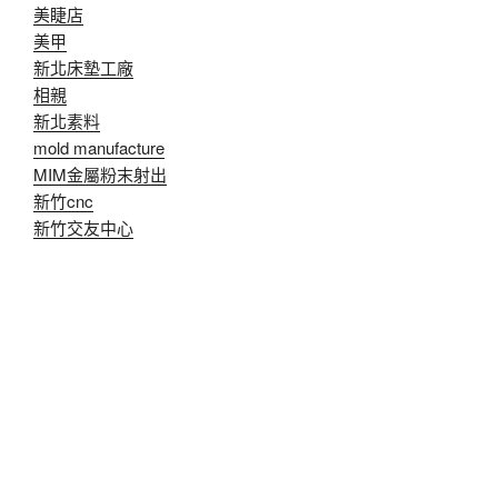
美睫店
美甲
新北床墊工廠
相親
新北素料
mold manufacture
MIM金屬粉末射出
新竹cnc
新竹交友中心