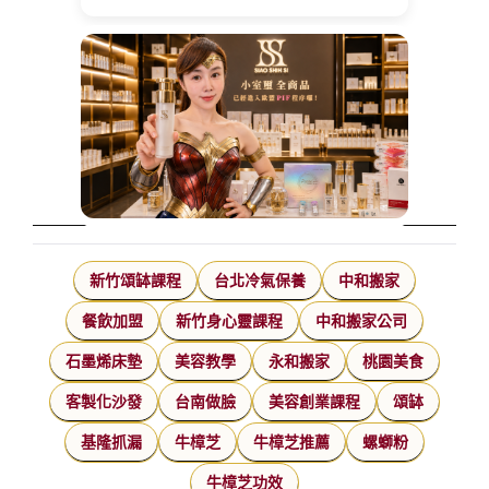
新竹頌缽課程
台北冷氣保養
中和搬家
餐飲加盟
新竹身心靈課程
中和搬家公司
石墨烯床墊
美容教學
永和搬家
桃園美食
客製化沙發
台南做臉
美容創業課程
頌缽
基隆抓漏
牛樟芝
牛樟芝推薦
螺螄粉
牛樟芝功效