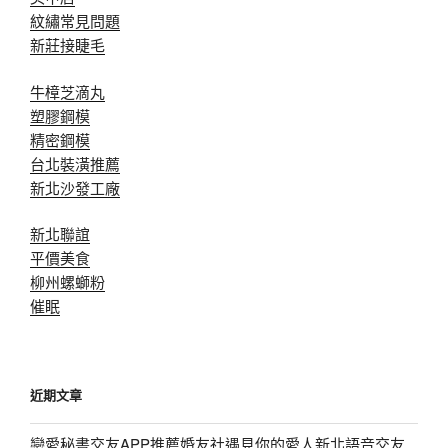
紋繡常見問題
新莊接睫毛
牛樟芝滴丸
塑膠鋼模
精密鋼模
台北裝潢推薦
新北沙發工廠
新北聯誼
平價美食
柳州螺螄粉
催眠
近期文章
戀愛秘書交友APP推薦婚友社遇見你的愛人新北語音交友