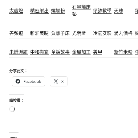
石墨烯床
太歲燈
精密射出
螺螄粉
頌缽教學
天珠
墊
善頻道
新莊美睫
負離子床
光明燈
冷氣安裝
滴丸價格
未婚聯誼
中和搬家
童話故事
金屬加工
美甲
新竹米粉
分享此文：
Facebook
X
請按讚：
正
在
載
入...