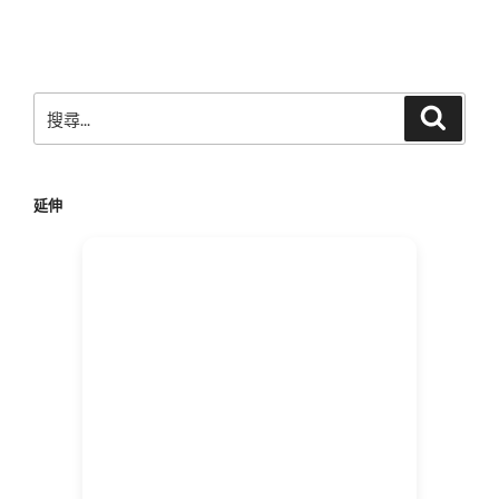
文
章
搜
搜
尋
尋
關
鍵
延伸
字: