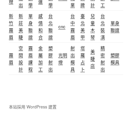
燈
運
出
學
學
業
牌
計
工
新
新
單
感
台
台
臺
兒
台
竹
莊
身
情
北
中
北
童
北
單身
cnc
霧
美
聯
和
聯
霧
美
木
裝
聯誼
眉
睫
誼
合
誼
眉
甲
琴
潢
空
霧
金
塑
射
塔
精
美
霧
間
眉
屬
膠
光明
出
羅
密
塑膠
睫
眉
設
課
加
射
燈
模
占
射
模具
店
計
程
工
出
具
卜
出
本站採用 WordPress 建置