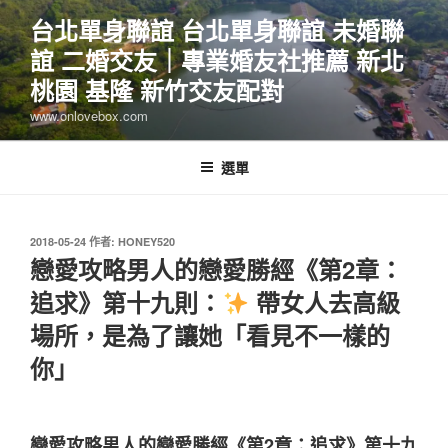
跳
台北單身聯誼 台北單身聯誼 未婚聯
至
誼 二婚交友｜專業婚友社推薦 新北
主
要
桃園 基隆 新竹交友配對
內
www.onlovebox.com
容
選單
發
2018-05-24
作者:
HONEY520
佈
戀愛攻略男人的戀愛勝經《第2章：
於
追求》第十九則：
帶女人去高級
場所，是為了讓她「看見不一樣的
你」
戀愛攻略男人的戀愛勝經《第2章：追求》第十九