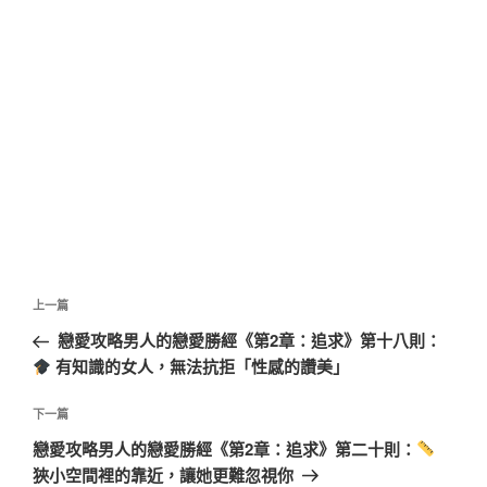
文
上
上一篇
章
一
戀愛攻略男人的戀愛勝經《第2章：追求》第十八則：
導
篇
有知識的女人，無法抗拒「性感的讚美」
覽
文
章
下
下一篇
一
戀愛攻略男人的戀愛勝經《第2章：追求》第二十則：
篇
狹小空間裡的靠近，讓她更難忽視你