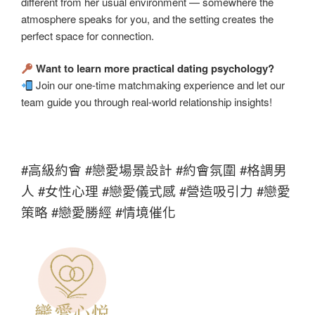
different from her usual environment — somewhere the
atmosphere speaks for you, and the setting creates the
perfect space for connection.
Want to learn more practical dating psychology?
Join our one-time matchmaking experience and let our
team guide you through real-world relationship insights!
#高級約會 #戀愛場景設計 #約會氛圍 #格調男
人 #女性心理 #戀愛儀式感 #營造吸引力 #戀愛
策略 #戀愛勝經 #情境催化