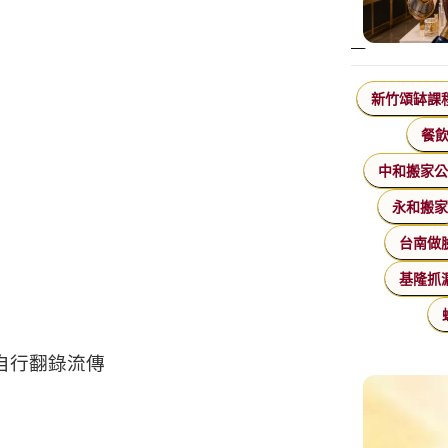
新竹頌缽課
餐
中和搬家
永和搬
台南做
基隆抓
自行翻錄流傳