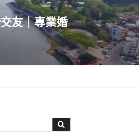
婚交友｜專業婚
搜
尋