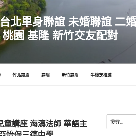
 台北單身聯誼 未婚聯誼 二
 桃園 基隆 新竹交友配對
物
竹北霧眉
霧眉
新竹霧眉
牛樟芝推薦
搜
兒童講座 海濤法師 華語主
尋
關
西亞怡保三德中學