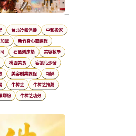
程
台北冷氣保養
中和搬家
飲加盟
新竹身心靈課程
公司
石墨烯床墊
美容教學
家
桃園美食
客製化沙發
臉
美容創業課程
頌缽
漏
牛樟芝
牛樟芝推薦
螺螄粉
牛樟芝功效