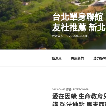
跳
至
台北單身聯誼
主
要
友社推薦 新北
內
容
www.onlovebox.com
動消息
霧眉新竹
法力聖
發
2013-04-03
作者:
PIXETON988
佈
愛在因緣 生命教育
於
講 弘法地點 馬來