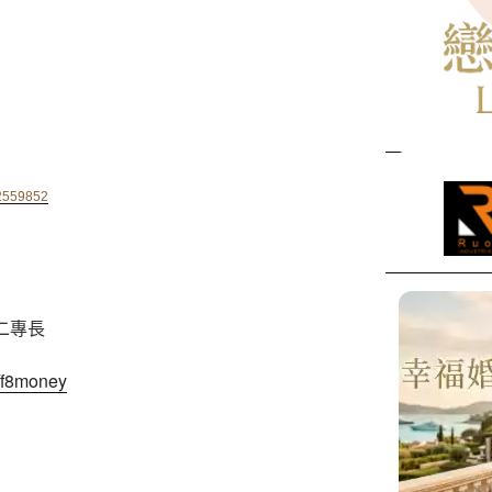
72559852
二專長
/f8money