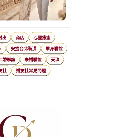
射出
商店
心靈療癒
a
安捷台北裝潢
單身聯誼
二婚聯誼
未婚聯誼
天珠
友社
婚友社常見問題