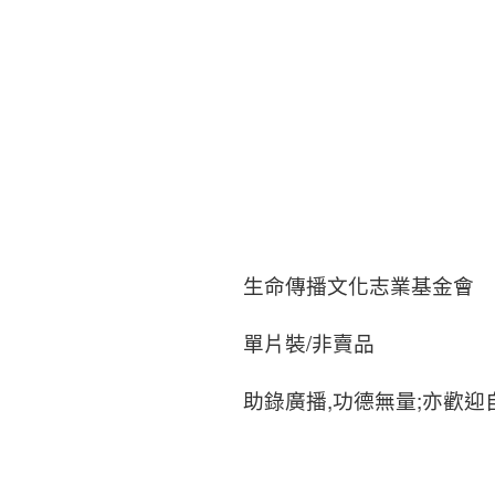
生命傳播文化志業基金會
單片裝/非賣品
助錄廣播,功德無量;亦歡迎