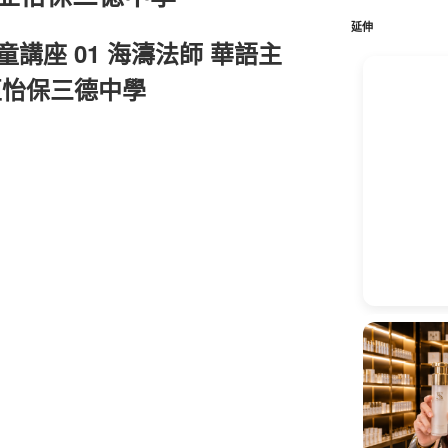
鍵
字:
延伸
講座 01 海濤法師 華語主
亞怡保三德中學