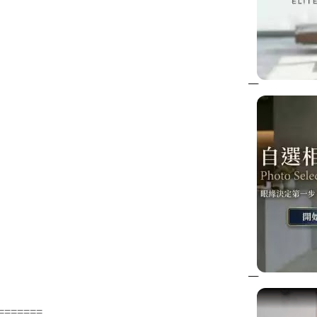
=======