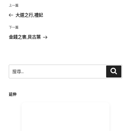
文
上
上一篇
章
一
大道之行,禮記
導
篇
覽
文
下
下一篇
章
一
金錢之害,貝古葉
篇
文
章
搜
搜
尋
尋
關
鍵
延伸
字: