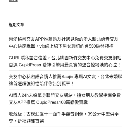
近期文章
戀愛秘書交友APP推薦婚友社遇見你的愛人新北語音交友
中心快速脫單，vip線上線下男女聯誼約會530破盤特權
CUBI 隱私語音信差，台北桃園新竹交友中心免費交友網站
首選 CupidPress 愛神引擎用最真實的聲音撩撥她的心弦！
交友中心私密語音情人推薦Saejin 專屬AI女友，台北未婚聯
誼首選超強記憶陪伴你告別孤單！
AI情人24h未婚單身聯誼交友網站，追女朋友教學指南免費
交友APP推薦 CupidPress108篇戀愛實戰
收藏級：古樸莊嚴十一面千手觀音銅像，39公分中型供奉
尊，祈福避邪首選