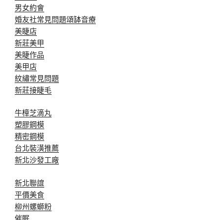
男女約會
婚友社常見問題
頌缽音療
美睫店
新莊美甲
美睫作品
美甲店
紋繡常見問題
新莊接睫毛
牛樟芝滴丸
塑膠鋼模
精密鋼模
台北裝潢推薦
新北沙發工廠
新北聯誼
平價美食
柳州螺螄粉
催眠