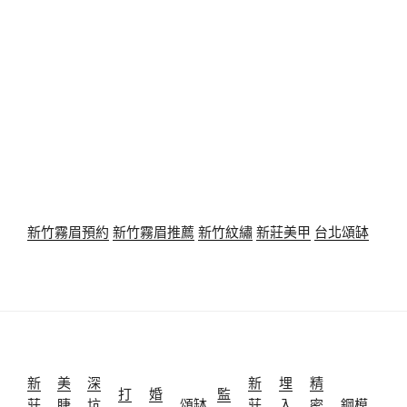
新竹霧眉預約
新竹霧眉推薦
新竹紋繡
新莊美甲
台北頌缽
新
美
深
新
埋
精
打
婚
監
莊
睫
坑
頌缽
莊
入
密
鋼模