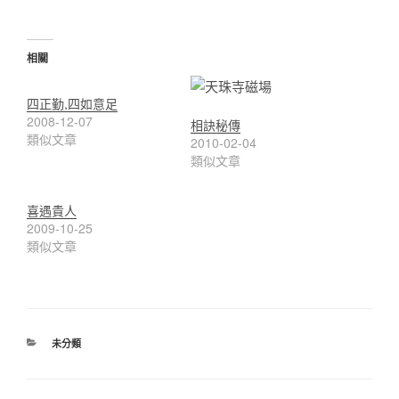
相關
四正勤,四如意足
2008-12-07
相訣秘傳
類似文章
2010-02-04
類似文章
喜遇貴人
2009-10-25
類似文章
分
未分類
類