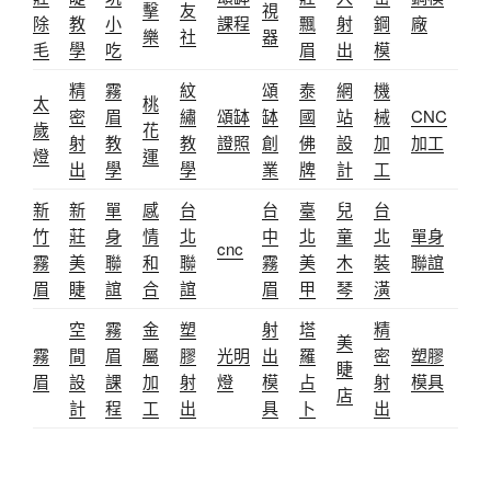
擊
友
視
除
教
小
課程
飄
射
鋼
廠
樂
社
器
毛
學
吃
眉
出
模
精
霧
紋
頌
泰
網
機
太
桃
密
眉
繡
頌缽
缽
國
站
械
CNC
歲
花
射
教
教
證照
創
佛
設
加
加工
燈
運
出
學
學
業
牌
計
工
新
新
單
感
台
台
臺
兒
台
竹
莊
身
情
北
中
北
童
北
單身
cnc
霧
美
聯
和
聯
霧
美
木
裝
聯誼
眉
睫
誼
合
誼
眉
甲
琴
潢
空
霧
金
塑
射
塔
精
美
霧
間
眉
屬
膠
光明
出
羅
密
塑膠
睫
眉
設
課
加
射
燈
模
占
射
模具
店
計
程
工
出
具
卜
出