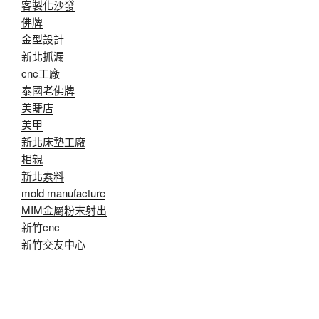
客製化沙發
佛牌
金型設計
新北抓漏
cnc工廠
泰國老佛牌
美睫店
美甲
新北床墊工廠
相親
新北素料
mold manufacture
MIM金屬粉末射出
新竹cnc
新竹交友中心