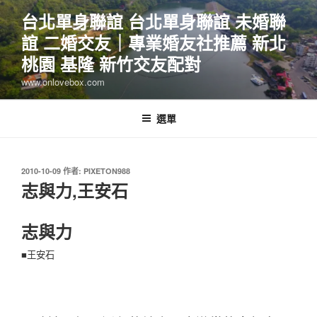
跳
台北單身聯誼 台北單身聯誼 未婚聯
至
誼 二婚交友｜專業婚友社推薦 新北
主
要
桃園 基隆 新竹交友配對
內
www.onlovebox.com
容
選單
發
2010-10-09
作者:
PIXETON988
佈
志與力,王安石
於
志與力
■王安石