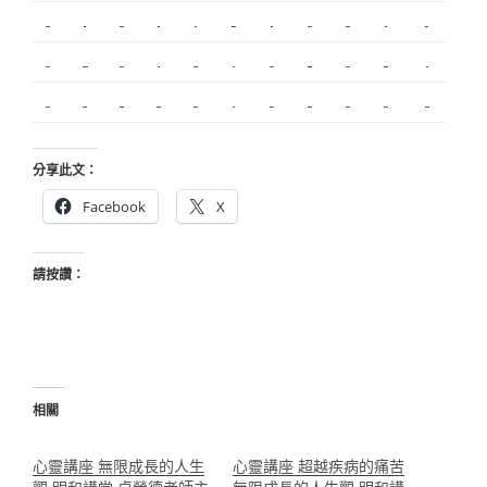
內湖飄眉
R1
模具開發
冷氣
營造
台北美睫
冷凍
優良搬家
甲級營造
保全
娃娃機
搬家服務
新莊接睫毛
中和搬家
繡眉
搬家公司
監控
飄眉推薦
金屬埋入
精密沖壓
空間設計
釣竿
契約搬家
精密模具
室內設計
空間設計
合法搬家
霧眉
美甲教學
台北飄眉
新竹植睫
美睫教學
美睫考照
分享此文：
Facebook
X
請按讚：
相關
心靈講座 無限成長的人生
心靈講座 超越疾病的痛苦
觀 明和講堂 卓榮德老師主
無限成長的人生觀 明和講