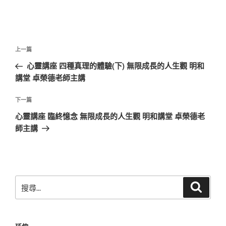
文
上
上一篇
章
一
心靈講座 四種真理的體驗(下) 無限成長的人生觀 明和
導
篇
講堂 卓榮德老師主講
覽
文
章
下
下一篇
一
心靈講座 臨終憶念 無限成長的人生觀 明和講堂 卓榮德老
篇
師主講
文
章
搜
搜
尋
尋
關
鍵