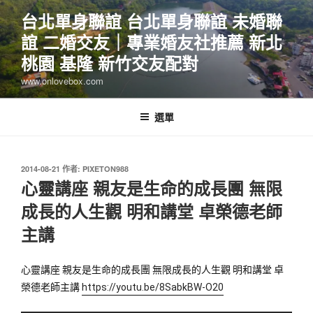
跳
台北單身聯誼 台北單身聯誼 未婚聯
至
誼 二婚交友｜專業婚友社推薦 新北
主
要
桃園 基隆 新竹交友配對
內
www.onlovebox.com
容
選單
發
2014-08-21
作者:
PIXETON988
佈
心靈講座 親友是生命的成長團 無限
於
成長的人生觀 明和講堂 卓榮德老師
主講
心靈講座 親友是生命的成長團 無限成長的人生觀 明和講堂 卓
榮德老師主講 
https://youtu.be/8SabkBW-O20