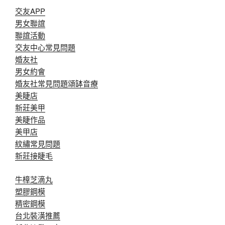
交友APP
男女聯誼
聯誼活動
交友中心常見問題
婚友社
男女約會
婚友社常見問題
頌缽音療
美睫店
新莊美甲
美睫作品
美甲店
紋繡常見問題
新莊接睫毛
牛樟芝滴丸
塑膠鋼模
精密鋼模
台北裝潢推薦