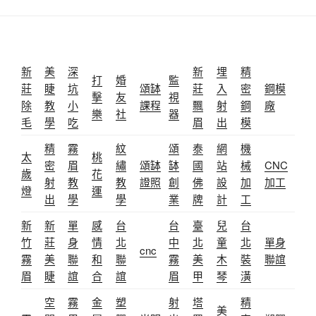
新
美
深
新
埋
精
打
婚
監
莊
睫
坑
頌缽
莊
入
密
鋼模
擊
友
視
除
教
小
課程
飄
射
鋼
廠
樂
社
器
毛
學
吃
眉
出
模
精
霧
紋
頌
泰
網
機
太
桃
密
眉
繡
頌缽
缽
國
站
械
CNC
歲
花
射
教
教
證照
創
佛
設
加
加工
燈
運
出
學
學
業
牌
計
工
新
新
單
感
台
台
臺
兒
台
竹
莊
身
情
北
中
北
童
北
單身
cnc
霧
美
聯
和
聯
霧
美
木
裝
聯誼
眉
睫
誼
合
誼
眉
甲
琴
潢
空
霧
金
塑
射
塔
精
美