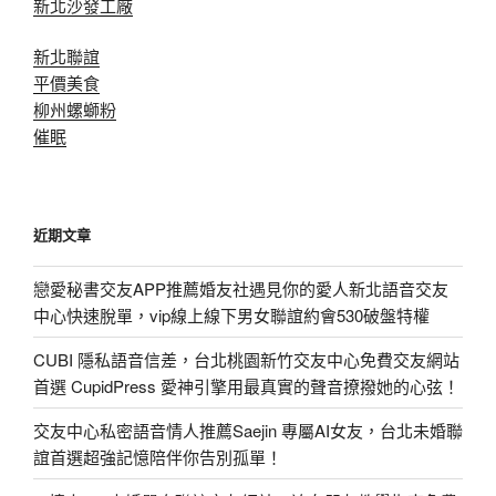
新北沙發工廠
新北聯誼
平價美食
柳州螺螄粉
催眠
近期文章
戀愛秘書交友APP推薦婚友社遇見你的愛人新北語音交友
中心快速脫單，vip線上線下男女聯誼約會530破盤特權
CUBI 隱私語音信差，台北桃園新竹交友中心免費交友網站
首選 CupidPress 愛神引擎用最真實的聲音撩撥她的心弦！
交友中心私密語音情人推薦Saejin 專屬AI女友，台北未婚聯
誼首選超強記憶陪伴你告別孤單！