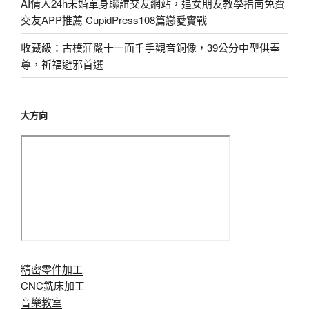
AI情人24h未婚單身聯誼交友網站，追女朋友教學指南免費
交友APP推薦 CupidPress108篇戀愛實戰
收藏級：古樸莊嚴十一面千手觀音銅像，39公分中型供奉
尊，祈福避邪首選
大方向
精密零件加工
CNC銑床加工
音樂教室