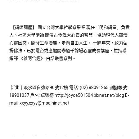
【講師簡歷】 國立台灣大學哲學系畢業 現任「明和講堂」負責
人、社區大學講師 開演古今偉大心靈的智慧，協助現代人釐清
心靈困惑，開發生命潛能，走向自由人生。 十餘年來，致力弘
揚佛法，已於電台或應邀開辦過千餘場心靈成長講座，並指導
編譯 《雜阿含經》 白話叢書系列。
新北市淡水區自強路90號12樓 電話: (02) 88091265 劃撥帳號: 
18901037 戶名: 卓榮德 
http://joyce501504.pixnet.net/blog
 E-
mail: xxyy.xxyy@msa.hinet.net
新莊植睫毛
板橋美睫
攝影
新北搬家
塑膠射出
監視器
飄眉
桃園搬家
台北搬家
塑膠模具
搬家