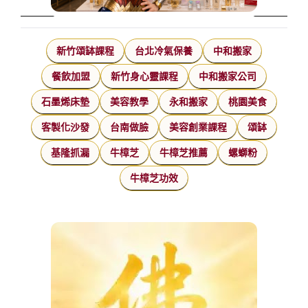
新竹頌缽課程
台北冷氣保養
中和搬家
餐飲加盟
新竹身心靈課程
中和搬家公司
石墨烯床墊
美容教學
永和搬家
桃園美食
客製化沙發
台南做臉
美容創業課程
頌缽
基隆抓漏
牛樟芝
牛樟芝推薦
螺螄粉
牛樟芝功效