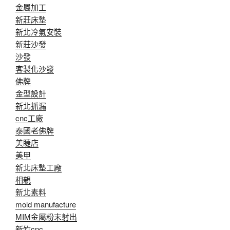
金屬加工
新莊床墊
新北冷氣安裝
新莊沙發
沙發
客製化沙發
佛牌
金型設計
新北抓漏
cnc工廠
泰國老佛牌
美睫店
美甲
新北床墊工廠
相親
新北素料
mold manufacture
MIM金屬粉末射出
新竹cnc