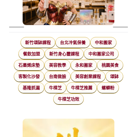
新竹頌缽課程
台北冷氣保養
中和搬家
餐飲加盟
新竹身心靈課程
中和搬家公司
石墨烯床墊
美容教學
永和搬家
桃園美食
客製化沙發
台南做臉
美容創業課程
頌缽
基隆抓漏
牛樟芝
牛樟芝推薦
螺螄粉
牛樟芝功效