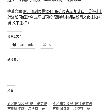
這篇文章
影／開到凌晨1點！高雄復古風咖啡廳 漢堡排上
鋪滿起司超銷魂
最早出現於
驅動城市網媒新聞文化 創客知
識 親子旅行
。
分享此文：
Facebook
X
請按讚：
相關
影／開到凌晨1點！高雄復
影／開到凌晨1點！高雄復
古風咖啡廳 漢堡排上鋪
古風咖啡廳 漢堡排上鋪