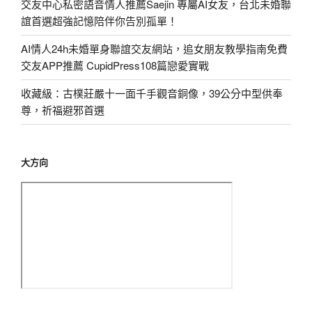
交友中心私密語音情人推薦Saejin 專屬AI女友，台北未婚聯
誼首選超強記憶陪伴你告別孤單！
AI情人24h未婚單身聯誼交友網站，追女朋友教學指南免費
交友APP推薦 CupidPress108篇戀愛實戰
收藏級：古樸莊嚴十一面千手觀音銅像，39公分中型供奉
尊，祈福避邪首選
大方向