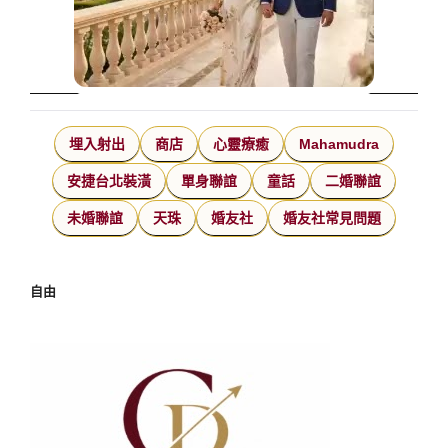
埋入射出
商店
心靈療癒
Mahamudra
安捷台北裝潢
單身聯誼
童話
二婚聯誼
未婚聯誼
天珠
婚友社
婚友社常見問題
自由