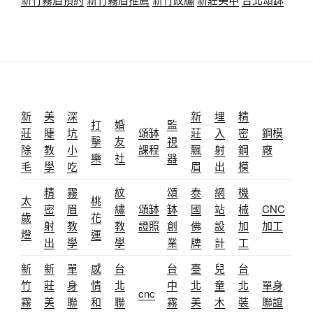
新
美
深
新
埋
精
打
婚
監
莊
睫
坑
頌缽
莊
入
密
鋼模
擊
友
視
除
教
小
課程
飄
射
鋼
廠
樂
社
器
毛
學
吃
眉
出
模
精
霧
紋
頌
泰
網
機
太
桃
密
眉
繡
頌缽
缽
國
站
械
CNC
歲
花
射
教
教
證照
創
佛
設
加
加工
燈
運
出
學
學
業
牌
計
工
新
新
單
感
台
台
臺
兒
台
竹
莊
身
情
北
中
北
童
北
單身
cnc
霧
美
聯
和
聯
霧
美
木
裝
聯誼