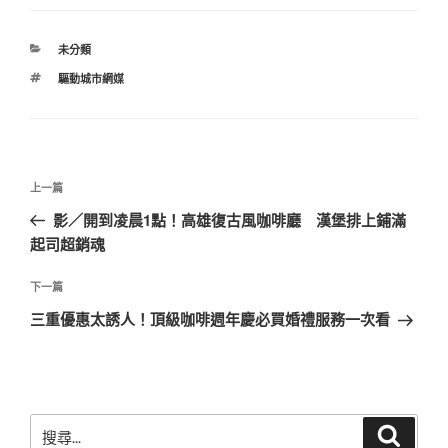
分
未分類
類
標
驅動城市網媒
籤
文
上
上一篇
章
一
影／開到凌晨1點！高雄復古風咖啡廳 漢堡排上鋪滿
導
篇
起司超銷魂
覽
文
章
下
下一篇
一
三重優惠太誘人！頂級咖啡週年慶必買婚禮服務一次看
篇
文
章
搜
搜
尋