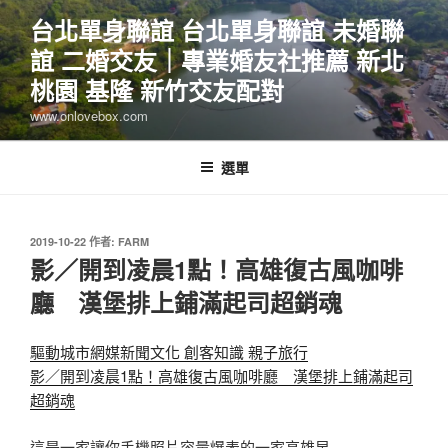
跳
台北單身聯誼 台北單身聯誼 未婚聯
至
誼 二婚交友｜專業婚友社推薦 新北
主
要
桃園 基隆 新竹交友配對
內
www.onlovebox.com
容
選單
發
2019-10-22
作者:
FARM
佈
影／開到凌晨1點！高雄復古風咖啡
於
廳 漢堡排上鋪滿起司超銷魂
驅動城市網媒新聞文化 創客知識 親子旅行
影／開到凌晨1點！高雄復古風咖啡廳 漢堡排上鋪滿起司
超銷魂
這是一家讓你手機照片容量爆表的一家高雄早