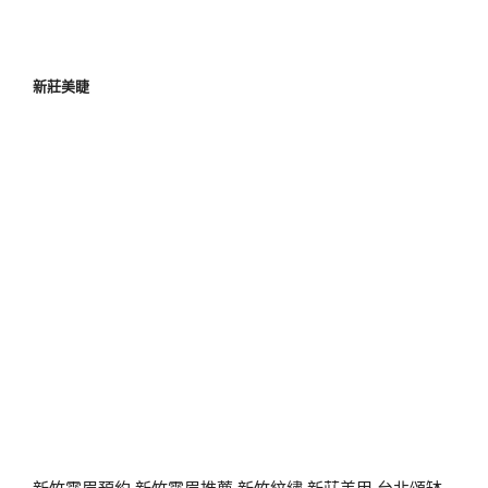
新莊美睫
新竹霧眉預約
新竹霧眉推薦
新竹紋繡
新莊美甲
台北頌缽