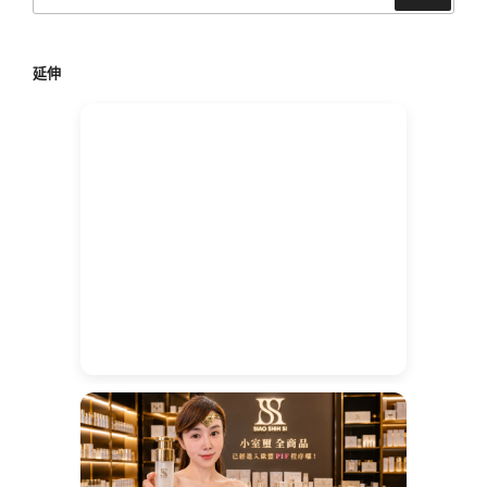
尋
關
鍵
延伸
字: