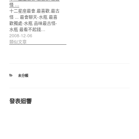
怪 …
十二星座最會.最喜歡.最古
怪 ... 最會聊天-水瓶 最喜
歡獨處-水瓶 品味最古怪-
水瓶 最看不起錢…
2008-12-06
類似文章
分
未分類
類
發表迴響