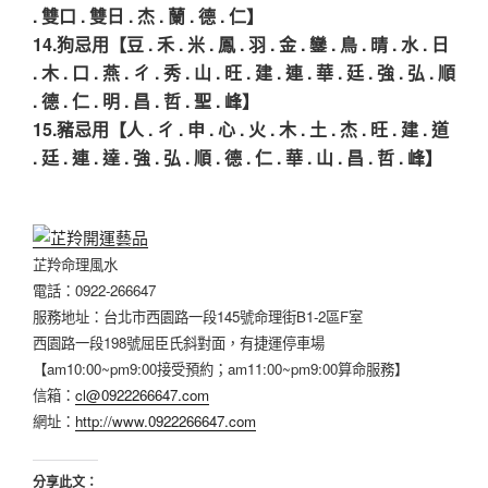
. 雙口 . 雙日 . 杰 . 蘭 . 德 . 仁】
14.狗忌用【豆 . 禾 . 米 . 鳳 . 羽 . 金 . 鑾 . 鳥 . 晴 . 水 . 日
. 木 . 口 . 燕 . ㄔ . 秀 . 山 . 旺 . 建 . 連 . 華 . 廷 . 強 . 弘 . 順
. 德 . 仁 . 明 . 昌 . 哲 . 聖 . 峰】
15.豬忌用【人 . ㄔ . 申 . 心 . 火 . 木 . 土 . 杰 . 旺 . 建 . 道
. 廷 . 連 . 達 . 強 . 弘 . 順 . 德 . 仁 . 華 . 山 . 昌 . 哲 . 峰】
芷羚命理風水
電話：0922-266647
服務地址：台北市西園路一段145號命理街B1-2區F室
西園路一段198號屈臣氏斜對面，有捷運停車場
【am10:00~pm9:00接受預約；am11:00~pm9:00算命服務】
信箱：
cl@0922266647.com
網址：
http://www.0922266647.com
分享此文：