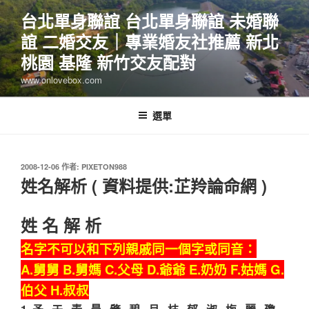
跳
台北單身聯誼 台北單身聯誼 未婚聯
至
誼 二婚交友｜專業婚友社推薦 新北
主
要
桃園 基隆 新竹交友配對
內
www.onlovebox.com
容
選單
發
2008-12-06
作者:
PIXETON988
佈
姓名解析 ( 資料提供:芷羚論命網 )
於
姓 名 解 析
名字不可以和下列親戚同一個字或同音：
A.舅舅 B.舅媽 C.父母 D.爺爺 E.奶奶 F.姑媽 G.
伯父 H.叔叔