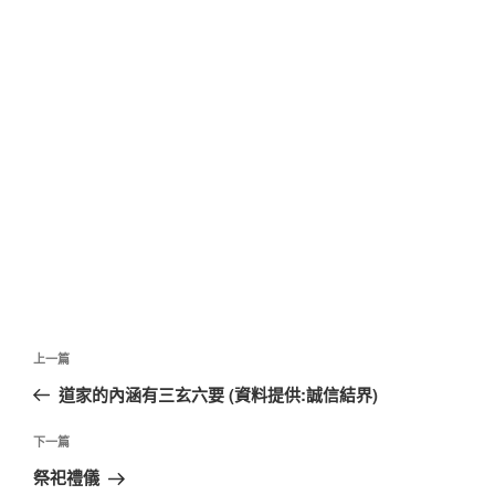
文
上
上一篇
章
一
道家的內涵有三玄六要 (資料提供:誠信結界)
導
篇
覽
文
下
下一篇
章
一
祭祀禮儀