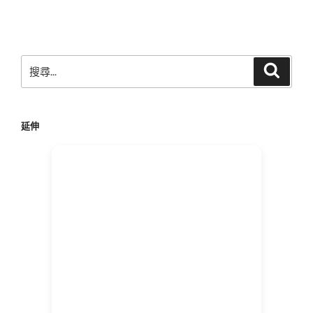
篇
文
章
搜
搜
尋
尋
關
鍵
延伸
字: