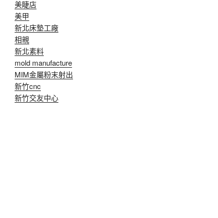
美睫店
美甲
新北床墊工廠
相親
新北素料
mold manufacture
MIM金屬粉末射出
新竹cnc
新竹交友中心