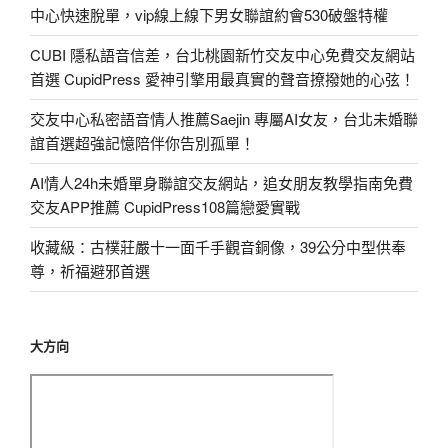
中心快速脫單，vip線上線下男女聯誼約會530破盤特權
CUBI 隱私語音信差，台北桃園新竹交友中心免費交友網站
首選 CupidPress 愛神引擎用最真實的聲音撩撥她的心弦！
交友中心私密語音情人推薦Saejin 專屬AI女友，台北未婚聯
誼首選超強記憶陪伴你告別孤單！
AI情人24h未婚單身聯誼交友網站，追女朋友教學指南免費
交友APP推薦 CupidPress108篇戀愛實戰
收藏級：古樸莊嚴十一面千手觀音銅像，39公分中型供奉
尊，祈福避邪首選
大方向