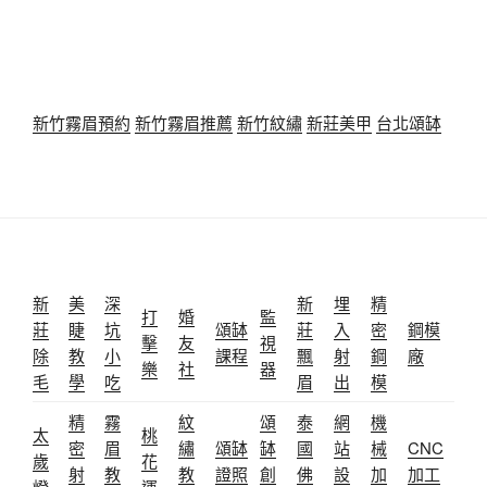
新竹霧眉預約
新竹霧眉推薦
新竹紋繡
新莊美甲
台北頌缽
新
美
深
新
埋
精
打
婚
監
莊
睫
坑
頌缽
莊
入
密
鋼模
擊
友
視
除
教
小
課程
飄
射
鋼
廠
樂
社
器
毛
學
吃
眉
出
模
精
霧
紋
頌
泰
網
機
太
桃
密
眉
繡
頌缽
缽
國
站
械
CNC
歲
花
射
教
教
證照
創
佛
設
加
加工
燈
運