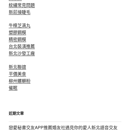
紋繡常見問題
新莊接睫毛
牛樟芝滴丸
塑膠鋼模
精密鋼模
台北裝潢推薦
新北沙發工廠
新北聯誼
平價美食
柳州螺螄粉
催眠
近期文章
戀愛秘書交友APP推薦婚友社遇見你的愛人新北語音交友