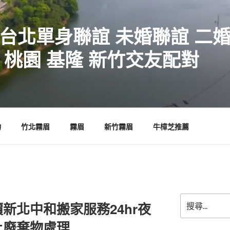
 台北單身聯誼 未婚聯誼 二
 桃園 基隆 新竹交友配對
物
竹北霧眉
霧眉
新竹霧眉
牛樟芝推薦
搜
新北中和搬家服務24hr夜
尋
關
上廢棄物處理