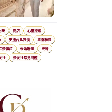
射出
商店
心靈療癒
a
安捷台北裝潢
單身聯誼
二婚聯誼
未婚聯誼
天珠
友社
婚友社常見問題