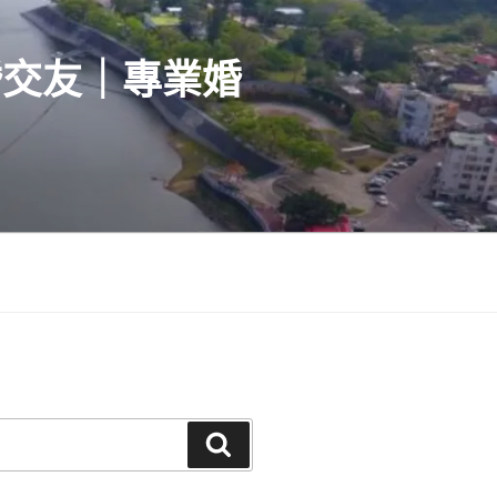
婚交友｜專業婚
搜
尋