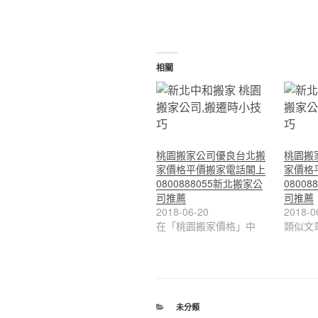
相關
桃園搬家公司優良台北搬
桃園搬
家價格平價搬家電話閣上
家價格
0800888055新北搬家公
0800
司推薦
司推薦
2018-06-20
2018-0
在「桃園搬家價格」中
類似文
分
未分類
類