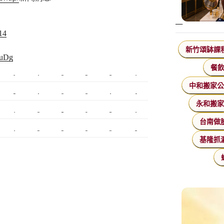
14
新竹頌缽課
fuDg
餐
監視器
飄眉
桃園搬家
台北搬家
塑膠模具
搬家
中和搬家
台北美睫
冷凍
優良搬家
甲級營造
保全
娃娃機
永和搬
監控
飄眉推薦
金屬埋入
精密沖壓
空間設計
釣竿
台南做
霧眉
美甲教學
台北飄眉
新竹植睫
美睫教學
美睫考照
基隆抓