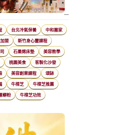
程
台北冷氣保養
中和搬家
飲加盟
新竹身心靈課程
公司
石墨烯床墊
美容教學
家
桃園美食
客製化沙發
臉
美容創業課程
頌缽
漏
牛樟芝
牛樟芝推薦
螺螄粉
牛樟芝功效