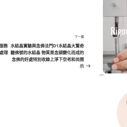
下
下一篇
一
服務
水結晶實驗與念佛法門D1水結晶大驚奇
篇
物處理
聽佛號的水結晶 物質是念頭變化而成的
文
念佛的好處特別收錄上淨下空老和尚開
章
示