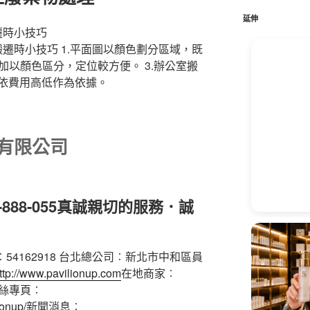
鍵
字:
延伸
遷時小技巧
1.平面圖以顏色劃分區域，既
，加以顏色區分，定位較方便。 3.辦公室搬
可依費用高低作為依據。
運有限公司
88-055
真誠親切的服務．誠
統編︰54162918 台北總公司︰新北市中和區員
ttp://www.pavilionup.com
在地商家︰
絲專頁︰
ionup/
新聞消息︰