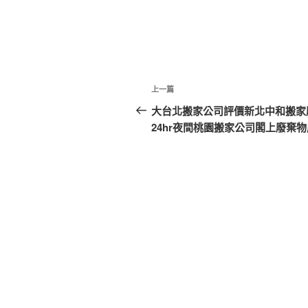
文
上
上一篇
章
一
大台北搬家公司評價新北中和搬家
篇
24hr夜間桃園搬家公司閣上廢棄
導
文
覽
章