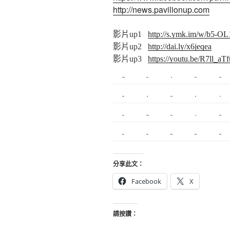
http://news.pavilionup.com
影片up1
http://s.ymk.im/w/b5-OL
影片up2
http://dai.ly/x6jeqea
影片up3
https://youtu.be/R7ll_aT
新莊植睫毛
板橋美睫
攝影
新北搬家
塑膠射出
內湖飄眉
R1
模具開發
冷氣
營造
搬家服務
新莊接睫毛
中和搬家
繡眉
搬家公司
契約搬家
精密模具
室內設計
空間設計
合法搬家
分享此文：
Facebook
X
請按讚：