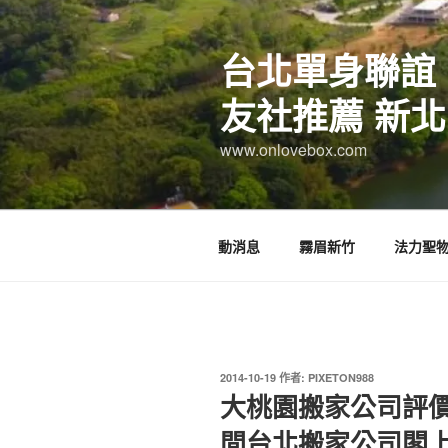
跳
至
台北單身聯誼
主
要
友社推薦 新北
內
容
www.onlovebox.com
動消息
霧眉新竹
法力聖
發
2014-10-19
作者:
PIXETON988
佈
大桃園搬家公司評價
於
間台北搬家公司閣