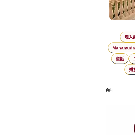
埋入
Mahamudr
童話
婚
自由